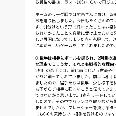
で折り返しを受けた奥井が縦パスを出すと
ら最後の最後、ラスト10分くらいで再び
入。クロスは相手GKにはじかれたが、こ
ゴールの後は、ゆりかごダンスで三上チー
ホームのリーグ戦では広島さんに負け、磐
ちを送り出しました。今日もたくさんのフ
その後も試合を支配したアルディージャが
ず、引分けという形で終わったことは非常
が続いた。特に最初の15分がとてつもな
られなかったことを真摯に受け止めたいと
され、ラインが下がり過ぎてしまった。も
しい展開になってしまった点を克服して、
ム内容になっていたと思う」。それでもセ
に素晴らしいゲームをしてくれましたので
封じ込めた。67分に許したクリスティア
の猛攻を懸命にしのいでいた。
Q.後半は相手にボールを握られ、2列目の
な理由でしょうか、それとも戦術的な理由
失点は一瞬だった。75分の甲府のコーナ
2列目の選手には、前に前にという意識や
追いつかれる。なおもピンチは続いた。渋谷
かりと戦ってくれていました。前半は相手
ルジャに代わって沼田がピッチに入り、73
ましたので、選手たちは後半、少し様子を
た。前線が活性され、終盤はアルディージ
も下がらず相手に強くいこうと伝えていま
みにシュート。相手GKのファインセーブ
ではないかと思います。1点をリードして
前に詰め寄ったものの、1-1のまま終了。
したので、その中でバランスを取りながら
ませんでしたが、プレッシャーを掛けるタイ
「熊本地震で亡くなられた方にお悔やみを
ても0-0の気持ちで、相手を受けるのでは