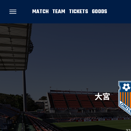
MATCH
TEAM
TICKETS
GOODS
大宮
3