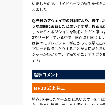
らお見舞いを申し上げます」。試合後、渋
いましたので、サイドハーフの選手を代え
半はボールを動かしてサイドから攻撃する
えました。
もできて、対甲府さんの戦い方をしっかり
Q.先日のアウェイでの対戦時より、後半
次の試合は中3日で行われるヤマザキナビス
うな展開に苦戦したと思いますが、修正点
曜日の湘南戦とアウェイの試合が続き、チ
しっかりとポジションを取ることだと思い
っている人のためにも、サッカーができる
0でリードしている中で、同点時と同じよ
は徐々にプレッシャーが掛かって攻撃に出
(総評:岩本勝暁／写真:早草紀子)
プレーで得点したりすることが大切だと思い
シャーが掛からず、守備でイニシアチブを
ます。
選手コメント
MF 10 岩上 祐三
勝点2を失ったゲームだと思います。後半
た。徐々に相手にボールを握られている時