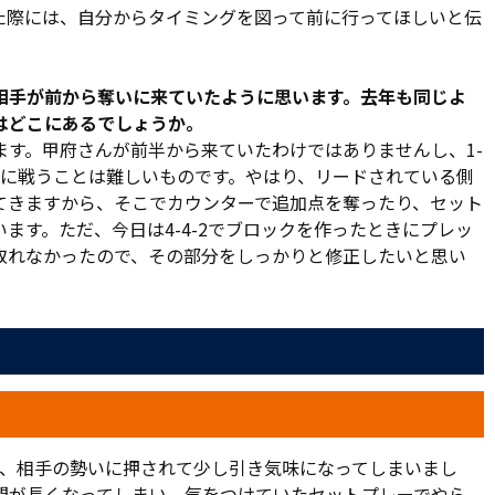
谷監督はこう切り出し、次のように手応えを口にした。「前
た際には、自分からタイミングを図って前に行ってほしいと伝
など、勇気を持ってプレーしてくれた。リスクマネジメント
してくれた。前半は我々がやりたい形だった」。
は相手が前から奪いに来ていたように思います。去年も同じよ
コカップ グループステージ Aグループ第4節。さらに来週日
はどこにあるでしょうか。
ームが立ち止まることはない。九州で困難な状況に立ち向か
ます。甲府さんが前半から来ていたわけではありませんし、1-
ことに感謝し、一戦一戦を全力で戦わなければいけない。
うに戦うことは難しいものです。やはり、リードされている側
てきますから、そこでカウンターで追加点を奪ったり、セット
ます。ただ、今日は4-4-2でブロックを作ったときにプレッ
取れなかったので、その部分をしっかりと修正したいと思い
は、相手の勢いに押されて少し引き気味になってしまいまし
間が長くなってしまい、気をつけていたセットプレーでやら