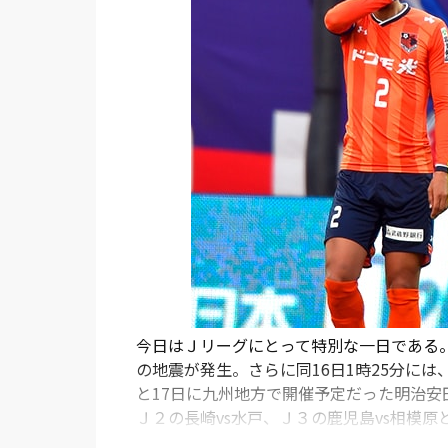
今日はＪリーグにとって特別な一日である。
の地震が発生。さらに同16日1時25分には
と17日に九州地方で開催予定だった明治安
Ｊ２の長崎vs水戸、Ｊ３の鹿児島vs相模原
表された。