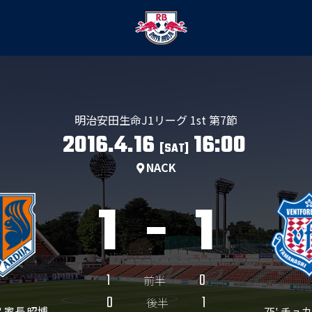
明治安田生命J1リーグ 1st 第7節
2016.4.16
16:00
[SAT]
NACK
1
-
1
1
0
前半
0
1
後半
2' 家長 昭博
75' チュカ