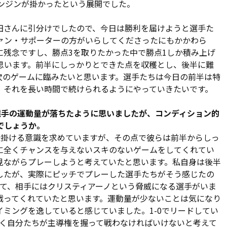
、後ろから抜け出した横谷が相手のゴール前へドリブルで進
エンジンが掛かったという展開でした。
ぼれ球に走り込んだ家長が右足で合わせてネットを揺らした。
フマネージャーの第一子誕生を祝った。
田さんに引分けでしたので、今日は勝利を届けようと選手た
ァン・サポーターの方がいらしてくださったにもかかわら
1点をリードしたまま前半を折り返したが、後半は我慢の時間
に残念ですし、勝点3を取りたかった中で勝点1しか積み上げ
く長く感じられた。岩上が振り返る。「ボールをサイドに散ら
思います。前半にしっかりとできた点を収穫とし、後半に難
う少し勇気を持ってラインを押し上げていたら、違ったゲー
次のゲームに臨みたいと思います。選手たちは今日の前半は特
ンターバックの河本は、パワーのあるチュカを徹底マークで
、それを長い時間で続けられるようにやっていきたいです。
ーノの強烈なミドルシュートは、クロスバーに救われた。相手
選手の運動量が落ちたように思いましたが、コンディション的
でしょうか。
ーキックで、チュカにヘディングシュートを決められて同点に
仕掛ける意識を求めていますが、その点で彼らは前半からしっ
監督は79分、泉澤に代えてペチュニクを投入。84分にはム
に全くチャンスを与えないスキのないゲームをしてくれてい
分に入った江坂とペチュニクが2トップを形成することになっ
見ながらプレーしようと考えていたと思います。私自身は後半
ャも攻めた。87分にはペチュニクが鮮やかなトラップから巧
したが、実際にピッチでプレーした選手たちがそう感じたの
に阻まれたが、チャンスは続いた。終了間際にも岩上がゴール
いて、相手にはクリスティアーノという脅威になる選手がいま
勝点1を分け合う結果となった。
戦ってくれていたと思います。運動量が少ないことは気になり
ミングを逸していると感じていました。1-0でリードしてい
申し上げます。また、いまだ避難されている方に対し、心か
なく自分たちが主導権を握って戦わなければいけないと考えて