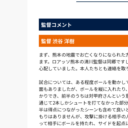
そんな中、今日もＮＡＣＫ５スタジアム大宮
ッカーができる喜びを、ファン・サポータ
監督コメント
を胸に抱いた。ゴール裏には「がんばろう
られた方に哀悼の意を表して黙とうが捧げ
れた。
監督 渋谷 洋樹
タフな試合になる予感はあった。相手は3月
まず、熊本の地震でお亡くなりになられた
試合前、「大宮アルディージャというクラ
ます。ロアッソ熊本の清川監督は同郷です
とても感慨深い」と、この対戦を楽しみに
心配していました。本人たちとも連絡を取
ルを追い続けた。アルディージャは、Ｊ１通
ルをサイドに散らした。ボランチの金澤と
試合については、ある程度ボールを動かし
の奮闘が光った。しかし、スコアレスの時
面もありましたが、ボールを縦に入れたり
た。
かりでき、前半のうちは対甲府さんという
通じて2本しかシュートを打てなかった部
右サイドで躍動したのが、前節の名古屋戦
半は得点につながったシーンも含めて良い
を繰り返し、時には自ら起点となって横谷
もりはありませんが、攻撃に掛ける相手の
ながらチャンスを狙った。右サイドのコン
って相手にボールを持たれ、サイドを起点