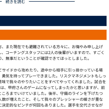
続きを読む
には9,659人のファン・サポーターが詰めかけた。選手はサ
ーの多くが応援できる幸せを感じたはずだ。誰もが感謝の念
熊本・九州」の横断幕が掲げられ、試合前には震災で亡くな
られた。そして独特の緊張感の中、キックオフの笛が鳴らさ
27日のヤマザキナビスコカップで引分けた甲府。渋谷監督は
方、また現在でも避難されている方々に、お悔やみ申し上げ
ブの基礎を築いた佐久間さんと、ＮＡＣＫで対戦できることは
し、コーチングスタッフには2人の後輩がいますので、すごく
していた。立ち上がりから両チームがハードワークしてボー
り、無事だということが確認できてほっとしました。
算200試合目の出場となる家長が中盤の底まで下がり、ボー
岩上は、体を張って相手の侵入を防いだ。前線ではムルジャ
てサイドから攻めたり、途中から相手に引っ掛かっている場
間が続く。球際でのファイトは次第に激しさを増していっ
、勇気を持ってプレーできました。リスクマネジメントもしっ
意味で我々のやりたいことをすべてやってくれました。試合を
分は、甲府さんのゲームになってしまったかと思いますが、前
でリーグ戦初先発を果たしたDF奥井だ。果敢にアップダウン
ところまでいけていました。後半、守備のラインを下げたつ
の突破をお膳立て。横谷も家長との距離をバランス良く保ち
人数が増えたこと、そして我々のプレッシャーの緩さが重な
ビネーションが実を結んだのは32分。ムルジャとのワンツー
に決定的なピンチが何回もありました。選手を交代させなが