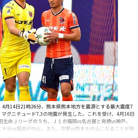
4月14日21時26分、熊本県熊本地方を震源とする最大震度7
、マグニチュード7.3の地震が発生した。これを受け、4月16日
田生命Ｊリーグのうち、Ｊ１の福岡vs名古屋と鳥栖vs神戸、
と大分vs福島が中止。また、京都vs熊本も中止になることが発