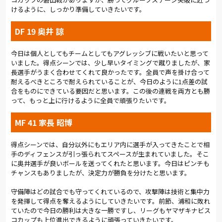
けるように、しっかり準備していきたいです。
DF 19 奥井 諒
今日は個人としてもチームとしてもアグレッシブに戦いたいと思って
いました。得点シーンでは、少し早いタイミングで蹴りましたが、家
長選手がうまく合わせてくれて良かったです。全員で声を掛け合って
耐えるべきところで耐えられていることが、今日のように1点差の試
合をものにできている要因だと思います。この後の連戦を両方とも勝
って、もっと上に行けるように全員で頑張りたいです。
MF 41 家長 昭博
得点シーンでは、自分以外にもエリア内に選手が入ってきたことで相
手のディフェンスが引っ張られてスペースが生まれていました。そこ
に奥井選手が良いボールを送ってくれたと思います。今日はピンチも
チャンスもありましたが、決定力が勝負を分けたと思います。
守備陣はどの試合でも守ってくれているので、攻撃陣は技術と集中力
を発揮して得点を奪えるようにしていきたいです。前節、浦和に敗れ
ていたので今日の勝利は大きな一勝ですし、リーグもヤマザキナビス
コカップも上位進出できるように頑張っていきたいです。