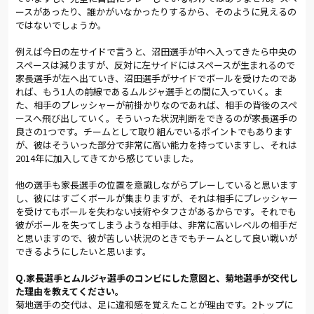
ースがあったり、誰かがいなかったりするから、そのように見えるの
ではないでしょうか。
例えば今日の左サイドで言うと、沼田選手が中へ入ってきたら中央の
スペースは減りますが、反対に左サイドにはスペースが生まれるので
家長選手が左へ出ていき、沼田選手がサイドでボールを受けたのであ
れば、もう1人の前線であるムルジャ選手との間に入っていく。ま
た、相手のプレッシャーが前掛かりなのであれば、相手の背後のスペ
ースへ飛び出していく。そういった状況判断をできるのが家長選手の
良さの1つです。チームとして取り組んでいるポイントでもあります
が、彼はそういった部分で非常に高い能力を持っていますし、それは
2014年に加入してきてから感じていました。
他の選手も家長選手の位置を意識しながらプレーしていると思います
し、彼にはすごくボールが集まりますが、それは相手にプレッシャー
を受けてもボールを失わない技術やタフさがあるからです。それでも
彼がボールを失ってしまうような相手は、非常に高いレベルの相手だ
と思いますので、彼が苦しい状況のときでもチームとして良い戦いが
できるようにしたいと思います。
Q.家長選手とムルジャ選手のコンビにした意図と、菊地選手が交代し
た理由を教えてください。
菊地選手の交代は、足に違和感を覚えたことが理由です。2トップに