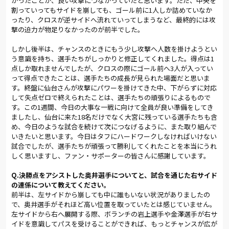
かったことが、良い攻撃につながっていたと思います。ただ、中央を
割っていってもサイドを崩しても、ゴール前に1人しか詰めていなか
それでも、後半も試合のペースは渡さなかった。51分、左→中
ったり、クロスが逆サイドへ流れていってしまうなど、最終的には攻
→左とパスワークで相手の守備を揺さぶり、クロスから横谷が
撃の迫力が物足りなかったのが前半でした。
ヘディングシュートを放ったが、わずかにゴール左へ外れた。
54分には菊地に代わって山越が投入されたが、GK加藤が「もう
しかし後半は、チャンスのときにもう少し攻撃へ人数を掛けようとい
場に慣れた感じ。あれぐらいできて当たり前だと信頼してい
う意識を持ち、選手たちがしっかりと修正してくれました。得点は1
る」と話すほどの安定感を発揮。攻撃面では、クロスに対して
点しか取れませんでしたが、クロスの際にゴール前へ3人が入ってい
反応する選手が増えて迫力を増した。
って得点できたことは、選手たちの成長が見られた場面だと思いま
す。終盤に仙台さんが攻撃にパワーを掛けてきた中、下がらずに対応
そして62分、左サイドでスローインを受けた沼田が中央へパス
して失点ゼロで終えられたことは、選手たちの頑張りによるもので
を送り、横谷が大きく展開。右サイドに走り込んだ奥井がクロ
す。この1週間、今日の大事な一戦に向けて全員が良い準備をしてき
スを送ると、ニアに沼田、中央にムルジャが飛び込み、その背後
ましたし、仙台に来た18名だけでなく大宮に残っている選手たちも含
から飛び出した家長が右足ボレーをたたき込んだ。沼田は「自
め、今日のような試合を続けて次につなげるように、また取り組んで
いきたいと思います。今日はタフにハードワークしなければいけない
分で決めたくてニアへ行った部分もあったけど、後半は自分が
試合でしたが、選手たちが頑張って勝利してくれたことを本当にうれ
逆サイドからニアへ走り込むことで変化を付けようと思ってい
しく思いますし、ファン・サポーターの皆さんに感謝しています。
たので、うまくいった」とニヤリ。サイドチェンジをした横谷も
「前半はクロスをGKにキャッチされていたので、次は速いボー
Q.決勝点をアシストした奥井選手についてと、試合を通じた右サイド
ルを入れようと話していて、それが結果につながった」と、改善
の連係について教えてください。
点が結果につながったことを喜んだ。
前半は、左サイドから崩しても中に誰もいない状況がありましたの
で、奥井選手がそれほど高い位置を取っていたとは感じていません。
終盤は、前線に江坂を入れて相手にプレッシャーを掛け、中盤
左サイドから右へ展開する際、ボランチの岩上選手や金澤選手が右サ
に高さのある横山が入りパワープレーをシャットアウト。総力
イドを意識してパスを受けることができれば、もっとチャンスが広が
戦で1点のリードを生かしてしっかりと勝ち切ることに成功し