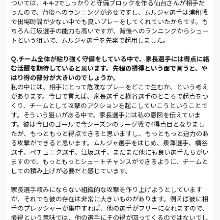
ついては、4-4-2でしっかりと守備ブロックを作る仙台さんが相手だ
ったので、背後へのランニングが必要ですし、ムルジャ選手は浦和戦
で出場時間が少ない中でも良いプレーをしてくれていたからです。も
ちろん江坂選手の能力も高いですが、背後へのランニングからシュー
トという狙いで、ムルジャ選手を先発で起用しました。
Q.チーム全体が粘り強く守備をしている中で、家長選手には得点に絡
む活躍を期待していると思います。先程の損得という面で言うと、や
はり得の部分が大きいのでしょうか。
私の中には、相手にとって危険なプレーをどこで生むか、という考え
があります。今日で言えば、家長選手と横谷選手のところで起点をつ
くり、チームとして攻撃のアクションを起こしていこうということで
す。そういう狙いがある中で、家長選手には私の意図を伝えていま
す。彼は今日のゴールで今シーズンのリーグ戦で4得点目となりまし
たが、もっともっと得点できると思いますし、もっともっと迫力のあ
る攻撃ができると思います。ムルジャ選手をはじめ、泉澤選手、横谷
選手、ペチュニク選手、江坂選手、まだまだ他にも良い選手たちがい
ますので、もっともっとシュートチャンスができるように、チームと
しての積み上げが必要だと感じています。
家長選手頼みにならない組織的な攻撃を作り上げようとしています
が、それでも彼の存在は非常に大きいものがあります。例えば彼に相
手のプレッシャーが集中すれば、他の選手がフリーになれますので、
損得という意味では、他の選手にその得が回ってくるのではないでし