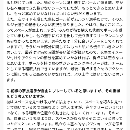
ると感じていました。得点シーンは奥井選手にボールが渡る前、左か
た。これでリーグ戦はアウェイゲーム4連勝。厳しい戦いを乗り
ら右へ展開できた数少ないシーンでしたが、もっとできると思います
越える強さが身についてきた印象だ。そして、ユアテックスタ
し、もっと高めていかなければいけない形だと思います。
ジアム仙台での勝利は2011年7月23日以来となる。
また、左サイドを崩した際にゴール前がムルジャ選手だけで、そのム
ルジャ選手の動きも少ない状況もありました。やはり、動くことによ
しかし横谷は、「僕自身にもチャンスがあったし、思い通りの
ってスペースが生まれますが、みんなが待ち構えた状態でボールを受
崩しができたのだから、もっと決めないといけない。今後の難
けていましたし、他の選手にパスを出して走り直すフリーランニング
しい試合では、チャンスを生かすことが必要になる」と、鬼門
も少なかったと思います。選手たちは十分に良いプレーをしてくれて
突破にも満足することなく課題を指摘した。言葉の節々に、こ
いますが、そういった部分に関してはもっと私から伝えていきたいと
のチームはもっとできるという思いがにじみ出ていた。
思います。最近は守備の時間が長い試合が続いたので、攻撃のイメー
ジ付けやアクションの部分を高めていかなければ、得点には至らない
と思います。ボールを持つ際のポジショニングやイメージは、チーム
リーグでは1週間後にアウェイの鳥栖戦を控えるが、その前に中
としてある程度共有できていますが、最後に得点するためのアクショ
3日でヤマザキナビスコカップの磐田戦に臨む。同大会のグルー
ンに関してもっと高めていかなければ、より上位にはいけないと思い
プステージは後半戦に突入しており、次節で首位の座を守れば
ます。
ノックアウトステージ進出に大きく近付く。磐田は昨シーズン
Ｊ２で2度、今シーズンもリーグ戦でいずれも引分けに終わって
Q.前線の家長選手が自由にプレーしていると思いますが、その損得
いる因縁の相手。今度こそ決着をつけたい。
をどう考えていますか。
彼はスペースを見つける力がずば抜けていて、スペースを巧みに見つ
(総評:平野貴也／写真:早草紀子)
けて動いているので自由なように見えますが、完全フリーというわけ
でなく、ある程度の位置から動き出しをしてくれています。そのた
め、自由という表現よりは、スペースがあるからそこにいると思って
いただくといいと思います。私からは基本的なポジショニングを伝え
ていますし、完全に自由にプレーしているわけではありません。スペ