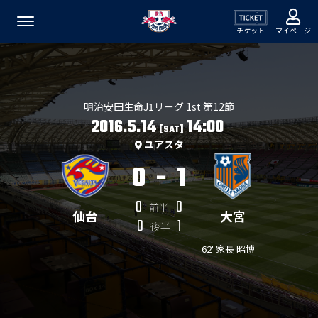
チケット
マイページ
明治安田生命J1リーグ 1st 第12節
2016.5.14
14:00
[SAT]
ユアスタ
0
-
1
0
0
前半
仙台
大宮
0
1
後半
62' 家長 昭博