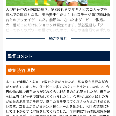
大型連休中の3連戦に続き、第3週もヤマザキナビスコカップを
挟んでの連戦となる。明治安田生命Ｊ１ 1stステージ第12節は仙
台とのアウェイゲームだ。前節は、さいたまダービーで敗戦。
大一番だっただけにショックは否定できず、渋谷監督も「ダー
ビーで多くのパワーを掛けていたので、今日の仙台戦で選手たち
がどれくらい戦えるのか心配でした」と試合前の心境を明かし
続きを読む
たが、その心配は無用だった。
ピッチでは選手たちが自信を示した。前半からボールを支配
監督コメント
し、パスワークからチャンスメーク。家長や岩上が中盤で前を
向き、距離を近付けた右サイドハーフの横谷を含めた3人が攻撃
の起点となった。左サイドハーフで先発した沼田は、何度も相
監督 渋谷 洋樹
手の背後へ走ってクロスを供給した。
しかし、左サイドで横谷のドリブルから沼田のクロスにつな
ホームで浦和さんに0-1で敗れた後だったため、私自身も重要な試合
だと考えていました。ダービーで多くのパワーを掛けていたので、今
ぎ、家長がシュートを放った10分の場面は惜しかったが、その
日の仙台戦で選手たちがどれくらい戦えるのか心配でしたが、選手た
後はミスや迫力不足が目立ち、決定機は作れなかった。守備で
ちは本当にピッチで躍動してくれましたし、今日も1,000人以上の方
は、FWハモンロペスに前を向かれたときに際どいカウンターを
が仙台の地まで足を運び、選手たちを支えてくださったおかげだと思
浴びるなど、攻撃のギアを上げ切れなかった。前半終了間際に
います。立ち上がりからテンポ良くボールを動かし、相手の攻撃に対
は、空中戦で競り合ったハモンロペスと菊地の間で小競り合い
しては下がらずに守備をしてくれました。全体的に守備の距離感が良
が生じ、両者が警告を受ける場面もあった。