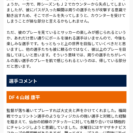
ょうか。一方で、昨シーズンもＪ２でカウンターから失点してしまい
ましたが、彼にパスが入った瞬間は周りの選手たちが攻撃する意識で
動き出すため、そこでボールを失ってしまうと、カウンターを受けて
しまうことが損な部分と言えるかもしれません。
ただ、彼のプレーを見ているとサッカーの楽しみが感じられるという
か、あれだけ思い通りにボールを操れる選手はいませんので、今後も
楽しみな選手です。もっともっと上の世界を目指していくべきだと思
いますし、他の選手たちも彼に頼るのではなく、彼以上のプレーを目
指してほしいと思います。そういう意味では、周りの選手たちがレベ
ルの高い選手のプレーを肌で感じられるというのは、得している部分
だと思います。
選手コメント
DF 4 山越 康平
監督が落ち着いてプレーすれば大丈夫と声をかけてくれました。福岡
戦でウェリントン選手のようなフィジカルの強い選手と対戦した経験
を踏まえて、仙台の前線のアタッカーに対しても競り合いでは積極的
にチャレンジしようと意識していました。水曜日にはヤマザキナビス
コカップの磐田戦がありますが、勝ってグループステージ突破に近づ