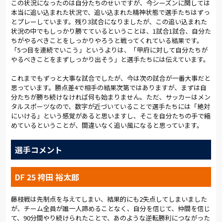
この状況になったのは自分たちのせいですが、今シーズンに関しては
本当に追い込まれた状況で、追い込まれた精神状態で選手たちはずっ
とプレーしています。残り3試合になりましたが、この追い込まれた
状況の中でもしっかり勝てているということは、1試合1試合、自分た
ちがやるべきことをしっかりやろうと戦ってくれている結果です。
「5つ目を連続でいこう」というよりは、「甲府に対して自分たちが
やるべきことをまずしっかり出そう」と選手たちには伝えています。
これまでもずっと大事な試合でしたが、今は次の試合が一番大事だと
思っています。勝点差4で相手の結果次第ではありますが、まずは自
分たちが勝ち続けなければ何も始まりません。ただ、サッカーはメン
タルスポーツなので、数字が近づいていることで選手たちには「絶対
にいける」という感覚があると思いますし、そこを自分たちの手で縮
めているということが、間違いなく追い風になると思っています。
選手コメント
DF 25 袴田 裕太郎
藤枝戦は先制点を与えてしまい、結果的にも2失点してしまいました
が、チーム全員が誰一人諦めることなく、自分を信じて、仲間を信じ
て、90分間やり続けられたことで、あのような逆転勝利につながった