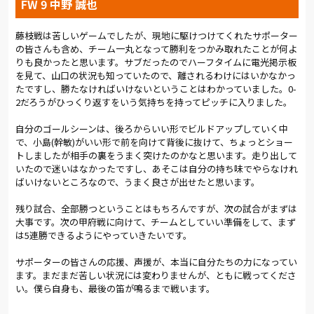
FW 9 中野 誠也
藤枝戦は苦しいゲームでしたが、現地に駆けつけてくれたサポーター
の皆さんも含め、チーム一丸となって勝利をつかみ取れたことが何よ
りも良かったと思います。サブだったのでハーフタイムに電光掲示板
を見て、山口の状況も知っていたので、離されるわけにはいかなかっ
たですし、勝たなければいけないということはわかっていました。0-
2だろうがひっくり返すをいう気持ちを持ってピッチに入りました。
自分のゴールシーンは、後ろからいい形でビルドアップしていく中
で、小島(幹敏)がいい形で前を向けて背後に抜けて、ちょっとショー
トしましたが相手の裏をうまく突けたのかなと思います。走り出して
いたので迷いはなかったですし、あそこは自分の持ち味でやらなけれ
ばいけないところなので、うまく良さが出せたと思います。
残り試合、全部勝つということはもちろんですが、次の試合がまずは
大事です。次の甲府戦に向けて、チームとしていい準備をして、まず
は5連勝できるようにやっていきたいです。
サポーターの皆さんの応援、声援が、本当に自分たちの力になってい
ます。まだまだ苦しい状況には変わりませんが、ともに戦ってくださ
い。僕ら自身も、最後の笛が鳴るまで戦います。