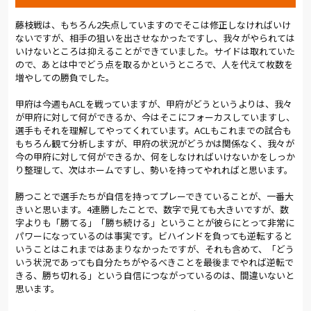
藤枝戦は、もちろん2失点していますのでそこは修正しなければいけ
ないですが、相手の狙いを出させなかったですし、我々がやられては
いけないところは抑えることができていました。サイドは取れていた
ので、あとは中でどう点を取るかというところで、人を代えて枚数を
増やしての勝負でした。
甲府は今週もACLを戦っていますが、甲府がどうというよりは、我々
が甲府に対して何ができるか、今はそこにフォーカスしていますし、
選手もそれを理解してやってくれています。ACLもこれまでの試合も
もちろん観て分析しますが、甲府の状況がどうかは関係なく、我々が
今の甲府に対して何ができるか、何をしなければいけないかをしっか
り整理して、次はホームですし、勢いを持ってやれればと思います。
勝つことで選手たちが自信を持ってプレーできていることが、一番大
きいと思います。4連勝したことで、数字で見ても大きいですが、数
字よりも「勝てる」「勝ち続ける」ということが彼らにとって非常に
パワーになっているのは事実です。ビハインドを負っても逆転すると
いうことはこれまではあまりなかったですが、それも含めて、「どう
いう状況であっても自分たちがやるべきことを最後までやれば逆転で
きる、勝ち切れる」という自信につながっているのは、間違いないと
思います。