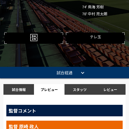
74' 鳥海 芳樹
78' 中村 亮太朗
テレ玉
試合経過
試合情報
プレビュー
スタッツ
レビュー
監督コメント
監督 原崎 政人