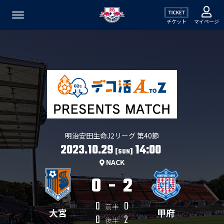
チケット
マイページ
明治安田生命J2リーグ 第40節
2023.10.29
14:00
[SUN]
NACK
0
-
2
0
0
前半
大宮
甲府
0
2
後半