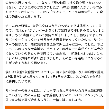
のかなと思います。0-2になって「早い時間ですぐ取り返さないとい
けない」という気持ちがありましたが、(中野)誠也くんがいい形で点
を取ってくれたので、そこから「行けるぞ」という雰囲気がチーム全
体で強まったと思います。
チームの2点目は、自分はクロスからのヘディングは得意としている
ので、(茂木)力也がいいボールをくれて気持ちで押し込みました。3点
目は、もう1点狙えるという気持ちがありましたし、藤枝まで多くの
サポーターが来てくれて後ろから大声援を送ってくれたので、サポー
ターの皆さんと一緒に気持ちを込めて押し込んだゴールでした。本当
にホームのような大声援で、ビハインドの状態でも声がどんどん大き
くなっていくのをピッチで感じていたので、「逆転しなければいけな
い」という気持ちがより強まりました。その思いを逆転につなげるこ
とができてうれしく思います。
僕らは1試合1試合勝つだけですし、目の前の試合、次の甲府戦で勝点
3を取るだけだと思っています。1日1日を大事に、次の試合でも絶対
に勝利したいです。
サポーターの皆さんには、いつも変わらぬ声援をいただき本当に感謝
しています。次の甲府戦、必ず勝利しますので、NACK5スタジアム大
宮でまた皆で喜び合えるように、一緒に戦いましょう。