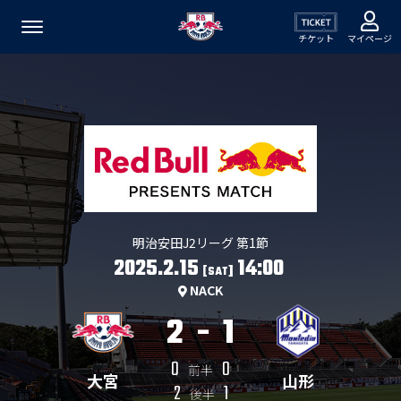
チケット
マイページ
明治安田J2リーグ 第1節
2025.2.15
14:00
[SAT]
NACK
2
-
1
0
0
前半
大宮
山形
2
1
後半