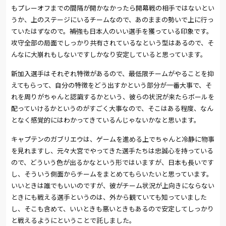
もプレーオフまでの間隔が開かなかったら開幕戦の相手ではないとい
うか、上のステージにいるチームなので、あのままの勢いで上に行っ
ていたはずなので。補強も日本人のいい選手を獲っている印象です。
攻守全部の局面でしっかり共有されているなという型はあるので、そ
んなに大崩れもしないですしかなり安定していると思っています。
新加入選手はそれぞれ特徴があるので、最低限チームがやることを抑
えてもらって、自分の特徴をどう出すかという部分が一番大事で、そ
れを周りがちゃんと認識するかという、彼らの状況が来たらボールを
配っていけるかというのがすごく大事なので、そこはある程度、なん
となく感覚的にはわかってきているんじゃないかなと思います。
キャプテンのガブリエウは、ゲームを進める上でちゃんと冷静に物事
を見れますし、元々大宮でやってきた選手たちは忠誠心を持っている
ので、どういう色が出るかなという形ではいますが、日本も長いです
し、そういう側面からチームをまとめてもらいたいと思っています。
いいときは誰でもいいのですが、彼がチーム状況が上向きにならない
ときにも戦える選手というのは、外から観ていても知っていました
し、そこも含めて、いいときも悪いときもあるので安定してしっかり
と戦えるようにということで託しました。