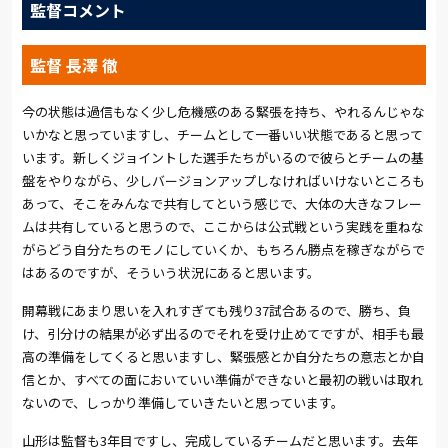
改めて着目してきた。
監督コメント
開幕戦には独特の雰囲気がある。プレシーズンの準備が順調で
監督 長澤 徹
も、勝利が約束されるわけではない。対戦相手の情報が少ない
ことも含めて、何が起こるか分からないのが開幕戦なのであ
今の状態は過信もなく少し危機感のある緊張を持ち、やれるんじゃな
る。
いかなと思っていますし、チームとして一番いい状態であると思って
います。新しくジョイントした選手たちがいるので彼らとチームの基
だからこそ問われるのは、チームのアイデンティティの徹底であ
盤をやりながら、少しバージョンアップしなければいけないところも
る。今シーズンを迎えるにあたって長澤徹監督が語った「すべて
あって、そこをみんなで共有してという感じで、大体の大きなフレー
のゲームで襲いかかる」という姿勢を、チームの全員が表現す
ムは共有していると思うので、ここからは公式戦という実践を重ねな
る。
がらどう自分たちのモノにしていくか、もちろん勝点を稼ぎながらで
はあるのですが、そういう状況にあると思います。
(文:戸塚啓)
開幕戦にあまり思いを入れすぎても残り37試合あるので、勝ち、負
け、引分けの結果が必ず出るのでそれを受け止めてですが、相手も最
高の準備をしてくると思いますし、緊張感とか自分たちの意志とか自
信とか、すべての面においていい準備ができないと最初の戦いは取れ
ないので、しっかり準備していきたいと思っています。
山形は監督も3年目ですし、完成しているチームだと思います。去年