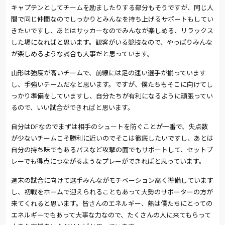
キャプテンとしてチームを励ましたりする部分もそうですが、同じ人
間で同じ仲間なのでしっかりとみんなを持ち上げるサポートもしてい
きたいですし、あとはサッカーなのでみんなが楽しめる、リラックス
した場になればと思います。観客がいる競技なので、やっぱりみんな
が楽しめるような試合も大事だと思っています。
山形は強度が高いチームで、前線には足の速い選手が揃っています
し、手強いチームだなと思います。ですが、僕たちもそこに向けてし
っかり準備をしていますし、自分たちが有利になるように頑張ってい
るので、いい試合ができればと思います。
自分はDFなのでまずは相手のシュートを防ぐことが一番で、失点数
が少ないチームこそ勝利に近いのでそこは徹底したいですし、あとは
自分の持ち味でもあるパスなど攻撃の面でもサポートして、セットプ
レーでも得点につながるようなプレーができればと思っています。
週末の試合に向けて選手みんながモチベーション高く準備しています
し、初戦をホームで迎えられることもあって大勢のサポーターの方が
来てくれると思います。皆さんのエネルギー、熱は僕たちにとっての
エネルギーでもあって大事な力なので、たくさんの人に来てもらって