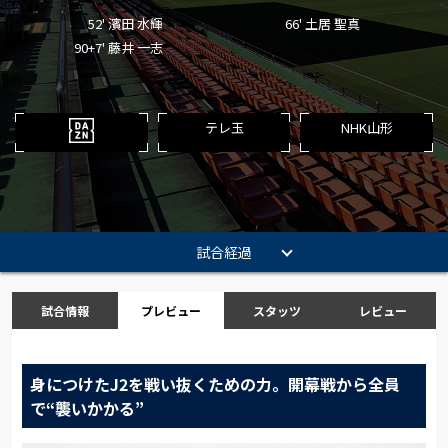
52' 濱田 水輝
66' 土居 聖真
90+7' 藤井 一志
テレ玉
NHK山形
試合経過
試合情報
プレビュー
スタッツ
レビュー
身につけたJ2を戦い抜くための力。開幕戦から全員
で“襲いかかる”