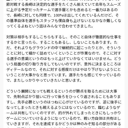
節対戦する長崎は決定的な選手をたくさん揃えていて去年もスムーズ
に上がる予定だったチームで選手層とかも含めると一番力はあるの
で、長崎に対しても同様で、100%は出してくれているんだけど、そ
の基準自体を選手もスタッフも僕自身も上げないとなかなか難しくな
ってくるよねという話はみんなで合わせてきました。
対策は相手もするしこちらもするし、そのこと自体が徹底的な仕事を
するかと言ったら、することもあるし、しないこともあります。た
だ、それよりもグラウンドの中で継続的に起こったりとか、そういう
ことに対して細かく詰めていくということが作業なので、そこに対す
る選手の意識というのはもっと上げていかなくてはいけません。どう
いう局面の切り取り方をしてもいいのですが、意外に決まるところは
ディテールなので、それに対する感度だけはやはり下げないようにと
いうことが大事かなと思っています。選手たちも感じてやっているの
で、またしっかりやっていきたいと思います。
どういう展開になっても戦えるというのが勝点を取るためには大事
で、先制点ばかり狙いに行って後ろをひっくり返されることもありま
すし、先手必勝というのはつねに心がけているのですが、逆に後手に
なってしまったときも戦えるようにはなっているので、臨むようなゲ
ームは共有していくのですが、的が外れてしまったときにもしっかり
ゲームについていけるようになっているので、戦い方自体は共有はし
ていきますが、それを達成するかどうかは神のみぞ知るの部分がある