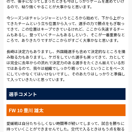
ので、後手になってしまったときも今はしっかりゲームを進めていけ
るので、粘り強くやることが大事かなと思います。
今シーズンはチャレンジャーというところから始めて、下から上がっ
てきたチームという立ち位置から入って、選手の力で勝点をもぎ取っ
てきて、この位置はキープできているけれど、ここから失速するチー
ムもあるし、登っていくチームもあるしという、そこが一番重要なと
ころで、ありきたりですがここからがすごく大事かなと思います。
長崎は決定力もありますし、外国籍選手も含めて決定的なところを摘
み取る力もありますし、ケガをしていた選手も戻ってきて、力として
は完全に去年からの流れで決定力のある選手をたくさん揃えている形
ではあるので、我々は組織でしっかり戦っていくということをベース
にしていかなくてはいけないですし、そのあたりはしっかりと準備し
て入っていきたいと思っています。
選手コメント
FW 10 豊川 雄太
愛媛戦は自分たちらしくない時間帯が続いてしまって、試合を勝ちに
持っていくことができませんでした。交代で入るときはもう点を取る