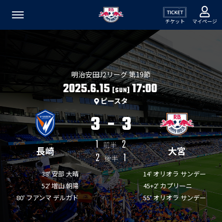
チケット
マイページ
明治安田J2リーグ 第19節
2025.6.15
17:00
[SUN]
ピースタ
3
-
3
1
2
前半
長崎
大宮
2
1
後半
38' 安部 大晴
14' オリオラ サンデー
52' 増山 朝陽
45+2' カプリーニ
80' フアンマ デルガド
55' オリオラ サンデー