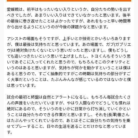
愛媛戦は、前半はもったいない入りというか、自分たちの勢いを出す
べきでしたが、あまりいい入りはできていなかったと思います。後半
の最後に巻き返せたことはよかったですが、あれをもっと早い時間帯
から出せるようにというのが今後の課題かなと思います。
アシストの場面もそうですが、上手いとか技術とかいろいろあります
が、僕は最後は気持ちだと思っています。あの場面で、ガブ(ガブリエ
ウ)は絶対負けたくないという思いだったと思いますし、僕もどうし
ても追いつきたいという思いで上げましたし、トヨくんもそういう思
いであそこに入ってくれたと思うので、もちろんそこのクオリティと
いうのはあると思いますが、気持ちが何かを動かすということは僕は
あると思うので、すごく抽象的ですがこの時期は気持ちの部分がすご
く大事だということは、たぶんみんなが感じているのではないかと僕
は思っています。
試合の最初と終盤は自然とアラートになるし、もちろん毎試合たくさ
んの声援をいただいていますが、やはり人間なのでどうしても慣れは
絶対にあるので、そういうのをいかに日常から打ち消していくかとい
うことは自分たちのできる作業だと思いますし、それを(長澤)徹さん
はたぶんやってくれているので、あとはそこに自分たちの気持ちを乗
せてプレーすること、日々の生活を送ることだけかなと思っていま
す。