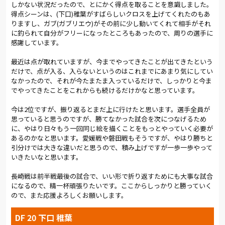
しかない状況だったので、とにかく得点を取ることを意識しました。
得点シーンは、(下口)稚葉がすばらしいクロスを上げてくれたのもあ
りますし、ガブ(ガブリエウ)がその前に少し動いてくれて相手がそれ
に釣られて自分がフリーになったところもあったので、周りの選手に
感謝しています。
最近は点が取れていますが、今までやってきたことが出てきたという
だけで、点が入る、入らないというのはこれまでにあまり気にしてい
なかったので、それが今たまたま入っているだけで、しっかりと今ま
でやってきたことをこれからも続けるだけかなと思っています。
今は2位ですが、振り返るとまだ上に行けたと思います。選手全員が
思っていると思うのですが、勝てなかった試合を次につなげるため
に、やはり日々もう一回同じ絵を描くことをもっとやっていく必要が
あるのかなと思います。愛媛戦や磐田戦もそうですが、やはり勝ちと
引分けでは大きな違いだと思うので、積み上げですが一歩一歩やって
いきたいなと思います。
長崎戦は前半戦最後の試合で、いい形で折り返すためにも大事な試合
になるので、精一杯頑張りたいです。ここからしっかりと勝っていく
ので、また応援よろしくお願いします。
DF 20 下口 稚葉