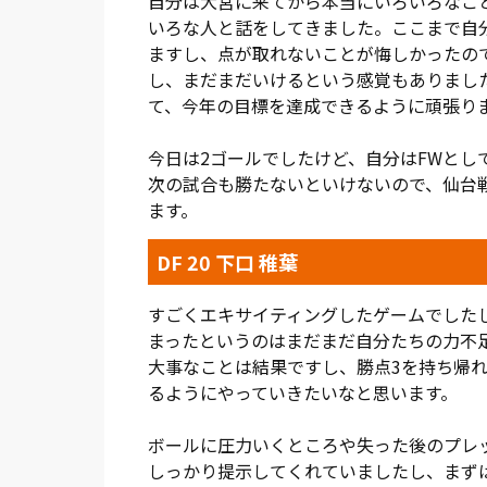
自分は大宮に来てから本当にいろいろなこ
試合後、2得点のサンデーと宮沢監督は揃
いろな人と話をしてきました。ここまで自
変えて、前へ進むのみだ。生まれ変わった
ますし、点が取れないことが悔しかったの
の相手は仙台。2試合続けてアウェイで、J
し、まだまだいけるという感覚もありまし
て、今年の目標を達成できるように頑張り
(総評:粕川 哲男)
今日は2ゴールでしたけど、自分はFWと
次の試合も勝たないといけないので、仙台
ます。
DF 20 下口 稚葉
すごくエキサイティングしたゲームでしたし
まったというのはまだまだ自分たちの力不
大事なことは結果ですし、勝点3を持ち帰
るようにやっていきたいなと思います。
ボールに圧力いくところや失った後のプレッ
しっかり提示してくれていましたし、まず