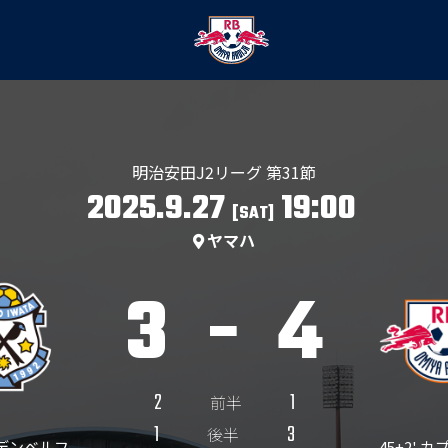
明治安田J2リーグ 第31節
2025.9.27
19:00
[SAT]
ヤマハ
3
-
4
2
1
前半
1
3
後半
ンデンベルフ
45+2' 