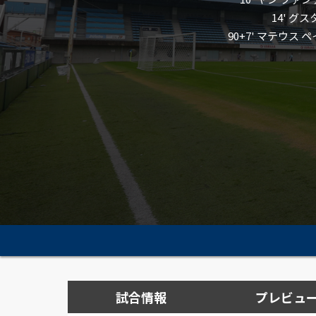
14' グ
90+7' マテウス
試合情報
プレビュ