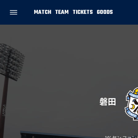
MATCH
TEAM
TICKETS
GOODS
磐田
10' ヤン ファ