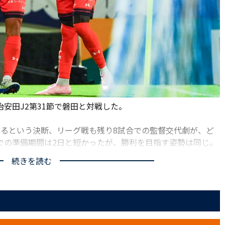
安田J2第31節で磐田と対戦した。
するという決断、リーグ戦も残り8試合での監督交代劇が、ど
での準備期間は2日と短かったが、勝利を目指す姿勢は同じ。
勝利して、一つでも順位を上げたい。
続きを読む
勝点を、みんなで狩りに行こう」(宮沢監督)という言葉を受
勢を見せた。カプリーニが思い切ってロングシュートを狙
を目指した。