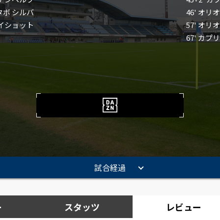
スタボ シルバ
46' オリ
 ペイショット
57' オリ
67' カプ
試合経過
ー
スタッツ
レビュー