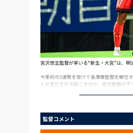
宮沢悠生監督が率いる“新生・大宮”は、明治
今季初の3連敗を受けて長澤徹監督を解任
んな変化を引き起こすのか。宮沢監督の下
現在8位の大宮は、勝点1差の7位・磐田に
「狩りに行こう。ボールを、相手を、そして
けた試合の立ち上がり、大宮は積極的な姿
監督コメント
い、ボールをサイドに散らしながらゴール