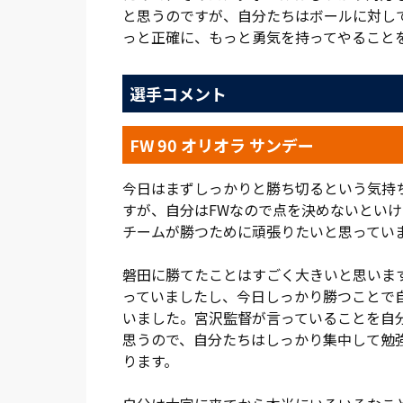
デーが、左足でプッシュして試合を振り出
と思うのですが、自分たちはボールに対し
っと正確に、もっと勇気を持ってやること
完全に息を吹き返した大宮は、さらに前へ
カプリーニが小気味よくパスをつなぐと、
選手コメント
隅に逆転ゴールを流し込んだ。
その後、大宮は確実にボールを保持し、磐
FW 90 オリオラ サンデー
攻撃の勢いを加速する。すると6分後、観
今日はまずしっかりと勝ち切るという気持
相手の縦パスをカットした福井のプレーか
すが、自分はFWなので点を決めないとい
リーニとパス交換。杉本のパスを受けたカ
チームが勝つために頑張りたいと思ってい
を振り抜く。前半のうちから見せていたゴ
ングシュートとなって4点目に結びついた。
磐田に勝てたことはすごく大きいと思いま
っていましたし、今日しっかり勝つことで
終盤、反撃に出てきた磐田に対して、大宮
いました。宮沢監督が言っていることを自
津久井、4分後にはファビアン ゴンザレス
思うので、自分たちはしっかり集中して勉
替わり、両ゴール前での攻防が続く。89分
ります。
詰め寄られるゴールも許したが、最後まで