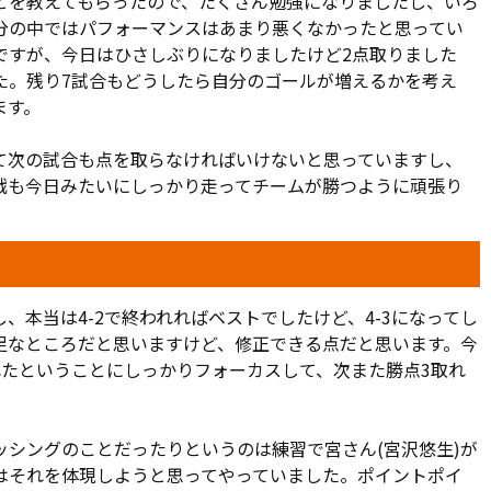
とを教えてもらったので、たくさん勉強になりましたし、いろ
って長澤前監督への感謝を口にしている。そうした思いも力に
分の中ではパフォーマンスはあまり悪くなかったと思ってい
大宮は、4試合ぶりとなる勝点3を磐田から持ち帰った。次節
ですが、今日はひさしぶりになりましたけど2点取りました
1昇格争いのライバルと対戦する。
た。残り7試合もどうしたら自分のゴールが増えるかを考え
ます。
して次の試合も点を取らなければいけないと思っていますし、
戦も今日みたいにしっかり走ってチームが勝つように頑張り
、本当は4-2で終われればベストでしたけど、4-3になってし
足なところだと思いますけど、修正できる点だと思います。今
れたということにしっかりフォーカスして、次また勝点3取れ
シングのことだったりというのは練習で宮さん(宮沢悠生)が
はそれを体現しようと思ってやっていました。ポイントポイ