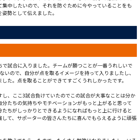
しに戻した。
て集中したいので、それを防ぐために今やっていることをも
を姿勢として伝えました。
出る。57分には左サイドの泉が起点となり、下口、シルバ、
ゴール前でマーカーを外したサンデーが落ちついてゴール左
田に形を作らせない。61分には豊川に代えて杉本を起用し、
衆の度肝を抜くスーパーゴールが飛び出した。
ちで試合に入りました。チームが勝つことが一番うれしいで
ら。シルバが村上に繋ぎ、村上の縦パスを受けた杉本がカプ
けないので、自分が点を取るイメージを持って入りましたし、
プリーニは、ワンタッチ後に前方を見ると、思い切って左足
ました。点を取ることができてすごくうれしかったです。
ールに向かう果敢な姿勢が、センターライン手前からの超ロ
すし、ここ3試合負けていたのでこの試合が大事なことは分か
自分たちの気持ちやモチベーションがもっと上がると思って
は選手交代をまじえながら時計の針を進める。74分に藤井と
分たちがしっかりとできるようになればもっと上に行けると
と和田がピッチに送り込まれた。そこからは激しく攻守が入れ
強して、サポーターの皆さんたちに喜んでもらえるように頑張
、杉本のパスを受けた津久井のカウンターは実らず、1点差に
粘り強く戦い、アウェイで歓喜のタイムアップを迎えた。