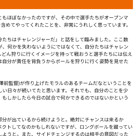
しまう。グスタボ・シルバのシュートは笠原が弾き出したが、
ベルフに頭で押し込まれた。さらに4分後、今度はペナルティ
サイドのクロスをシルバに頭で流し込まれた。
ともほぼなかったのですが、その中で選手たちがオープンマ
を含めてやってくれたことを、非常にうれしく思っています。
ら立て続けに決定機を創る。それでも、ゴールには届かない。
、カプリーニのFKに合わせた村上のヘディングは右に外れ、
分たちはチャレンジャーだ」と話をして臨みました。ここ数
ンデーの左足シュートは枠をとらえられず、サンデーとのワ
が、何かを失わないようにではなくて、自分たちはチャレン
はクロスバーを越えた。
んどん狩りに行くイメージを持って戦おうと選手たちには伝え
は自分が責任を背負うからボールを狩りに行く姿勢を見せた
駆け上がり中央へパス。豊川の丁寧な落としをカプリーニが右
た。41分には小島のCKをカプリーニが受け、ゴール前へクロ
ともつれながら狙ったが、これも三浦に弾かれた。
澤前監督)が作り上げたモラルのあるチームだなということを
しい日々が続いてたと思います。それでも、自分のことを少
うやく磐田のゴールネットが揺れる。シルバのボール奪取で
、もしかしたら今日の試合で何かできるのではないかという
入れる。これを相手GKがこぼすと、詰めていたカプリーニが
大宮は、後半に望みをつないでハーフタイムを迎えた。
部分が出ているから続けようと。絶対にチャンスは来るか
ら同点に追いつく。アルトゥール・シルバの縦パスに反応し
ペクトしてなのかもしれないですが、ロングボールを蹴ってい
ールライン近くまで侵入して折り返す。ここに走り込んだサン
しようと。また、サイドチェンジするのは相手の意図だった