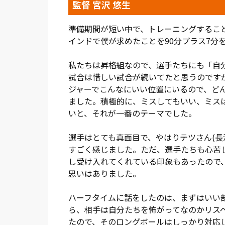
しかし、最初のCKから先制点を奪われて
監督 宮沢 悠生
右からの上原のキックをヤン・ファンデン
エリア内でパスをつながれ、倍井のアウト
準備期間が短い中で、トレーニングするこ
インドで僕が求めたことを90分プラス7分
2点のリードを許した大宮は、25分過ぎか
豊川が放ったフィニッシュは相手に防がれ
私たちは昇格組なので、選手たちにも「自
関口のラストパスに反応したオリオラ・サ
試合は惜しい試合が続いてたと思うのです
ンツーから抜け出した豊川の右足シュート
ジャーでこんなにいい位置にいるので、ど
ました。積極的に、ミスしてもいい、ミス
さらに35分、泉が左サイドをドリブルで
いと、それが一番のテーマでした。
足で狙ったが、GK三浦の好セーブに阻まれ
スを入れる。そこに飛び込んだ福井が相手
選手はとても真面目で、やはりテツさん(長
すごく感じました。ただ、選手たちも心苦
それでも前半のアディショナルタイム、よ
し受け入れてくれている印象もあったので
攻撃に転じると、関口がアーリークロスを
思いはありました。
左足で押し込んだ。ようやく1点を返した
ハーフタイムに話をしたのは、まずはいい
後半開始早々、大宮は見事なカウンターか
ら、相手は自分たちを怖がってなのかリス
た関口が一気に右サイドを駆け上がり、ゴ
たので、そのロングボールはしっかり対応