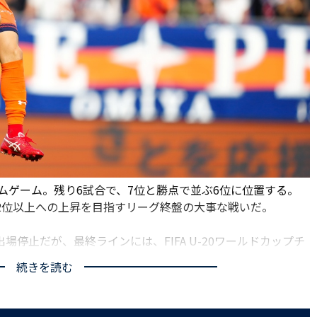
ームゲーム。残り6試合で、7位と勝点で並ぶ6位に位置する。
2位以上への上昇を目指すリーグ終盤の大事な戦いだ。
停止だが、最終ラインには、FIFA U-20ワールドカップチ
気温25度の、10月半ばとは思えない暖かさでキックオフを迎え
続きを読む
に対する守備がやや後手に回った。茂木が「監督が代わっ