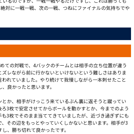
えているのですが、一戦一戦やるだけですし、これは勝っても
がら前進するショートカウンターを仕掛けると、泉からパス
も絶対に一戦一戦、次の一戦、つねにファイナルの気持ちでや
田が飛び込んだが、シュートをコントロールできなかった。
豊川が飛び込んだが、これも合わなかった。
い展開だ。66分には、ピッチ中央から谷内田がスルーパスを
、シュートを止められた。直後に杉本と津久井、73分には藤
善に加え、試合終盤の難しい場面に備えて、チームを束ねら
初めての対戦で、4バックのチームとは相手の立ち位置が違う
交錯した笠原が負傷し、脳震盪の疑いによる追加交代で加藤
とズレながら前に行かないといけないという難しさはありま
目安6分のアディショナルタイムでピンチを招く場面もあった
言われていました。やり続けて我慢しながら一本刺せたこと
試合終了。1-0で勝利した。
し、良かったと思います。
宮沢監督は「ホームの印象は、本当に最高です。本当にすばら
ンとか、相手がけっこう来ているぶん裏に返そうと蹴ってい
後ろ3枚で安定させてからボールを動かすとか、今までのよう
なっている。こんなすばらしい雰囲気を作ってもらえるのは、
手も3枚でそのまま当ててきていましたが、近づき過ぎずにも
で、その辺をもっとやっていくしかないと思います。相手が3
すし、勝ち切れて良かったです。