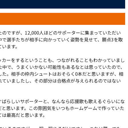
ち位置が違うので、ズレながら追わなければいけない難しさは
相手の攻撃を食い止めるのが自陣になり、得意のショートカ
の連係では思うようにスピードアップができず、シュート回
のですが、12,000人ほどのサポーターに集まっていただい
には、左サイドからカウンターを受け、クロスボールをゴール
中で選手たちが相手に向かっていく姿勢を見せて、勝点3を取
ています。
た。36分、小島を中心としたパス交換で中央、左で敵陣に押
ッカーをするということも、つながれることもわかっていまし
ルトゥール・シルバが胸で止めようとして前に流れたボール
た中で、うまくいかない可能性もあるなとは思っていたので、
島は「(泉)柊椰のところで時間を少し作れたのが良かった。
した。相手の枠内シュートはおそらく0本だと思いますが、相
苦しかったけど、そこが落ち着いて、点が取れて良かった」と
れていましたし、その部分は合格点が与えられるのではない
。
でゴール前の混戦から市原がヘディングシュートを放ったが、
すばらしいサポーターと、なんなら応援歌も歌えるぐらいにな
5+1分にも下口のクロスに谷内田が抜け出してゴールへ流す
だと思います。この雰囲気をいつもホームゲームで作っていた
ったボールは、ゴールポストに当たって跳ね返ってしまった。
ては最高だと思います。
攻撃は前半より加速した。57分、小島が中盤でボールを奪