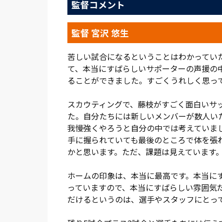
監督コメント
て、3バックの相手は初めて。(互いの)立
あった」と話したように、プレスバックで
ウンターが発揮できなかった。
監督 宮沢 悠生
攻撃のスタート位置が低く、ショートパス
苦しい試合になるということはわかっていた
数を少なく抑えられて攻撃が停滞。25分
て、本当にすばらしいサポーターの声援の
前で合わせられるピンチもあった。
ることができました。すごくうれしく思っ
しかし、速攻頼みにならず、好機を見定め
スカウティングで、藤枝がすごく面白いサ
し込み、下口が左からクロスを送ると、ア
た。自分たちには新しいメンバーが数人い
を豊川が右足でゴールへ流し込んで先制。小
我慢強くやろうと自分の中では考えていま
ショートカウンターばかりで息が上がって
手に握られていても最後のところで体を張
手ごたえを語った。
かと思います。ただ、課題は見えています
得点によって攻撃は活性化。43分、左CK
ホームの印象は、本当に最高です。本当に
ゴールラインを割る寸前で相手がクリア。4
っていますので、本当にすばらしい雰囲気
決定機があったが、相手GKがわずかに触
だけるというのは、選手やスタッフにとっ
後半は、空が曇り、涼しい気候で迎えた。