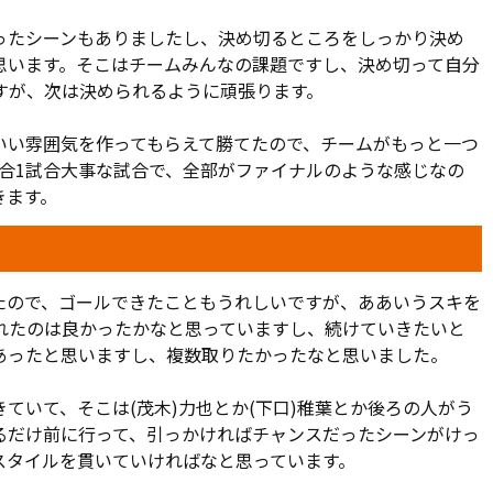
ゲームとなる。昇格争いは、激しさを増す。J1昇格を狙うに
を持つ中、上位が崩れるまで勝ち続けるのみだ。
ったシーンもありましたし、決め切るところをしっかり決め
思います。そこはチームみんなの課題ですし、決め切って自分
すが、次は決められるように頑張ります。
いい雰囲気を作ってもらえて勝てたので、チームがもっと一つ
試合1試合大事な試合で、全部がファイナルのような感じなの
きます。
たので、ゴールできたこともうれしいですが、ああいうスキを
れたのは良かったかなと思っていますし、続けていきたいと
はあったと思いますし、複数取りたかったなと思いました。
ていて、そこは(茂木)力也とか(下口)稚葉とか後ろの人がう
るだけ前に行って、引っかければチャンスだったシーンがけっ
スタイルを貫いていければなと思っています。