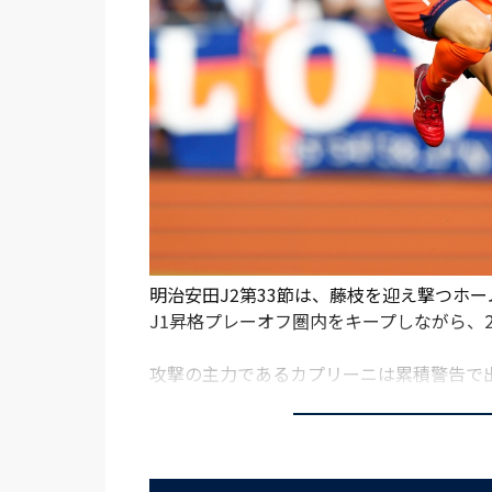
明治安田J2第33節は、藤枝を迎え撃つホ
J1昇格プレーオフ圏内をキープしながら、
攻撃の主力であるカプリーニは累積警告で出場
リ2025から帰ってきた市原が先発出場。
た。
立ち上がりは、攻めあぐねた。相手の攻撃