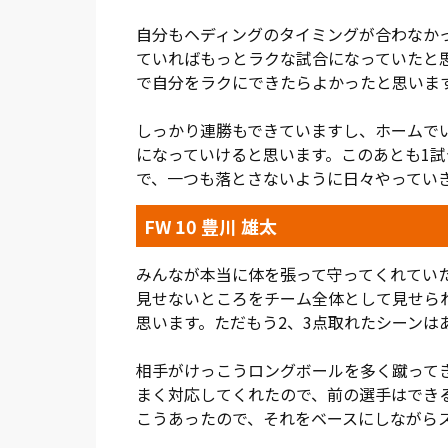
残りは、5試合。次節は、山形とのアウェイ
は、すべての試合が決勝戦のような緊迫感
自分もヘディングのタイミングが合わなか
ていればもっとラクな試合になっていたと
(総評:平野 貴也)
で自分をラクにできたらよかったと思いま
しっかり連勝もできていますし、ホームで
になっていけると思います。このあとも1
で、一つも落とさないように日々やってい
FW 10 豊川 雄太
みんなが本当に体を張って守ってくれてい
見せないところをチーム全体として見せら
思います。ただもう2、3点取れたシーン
相手がけっこうロングボールを多く蹴ってき
まく対応してくれたので、前の選手はでき
こうあったので、それをベースにしながら