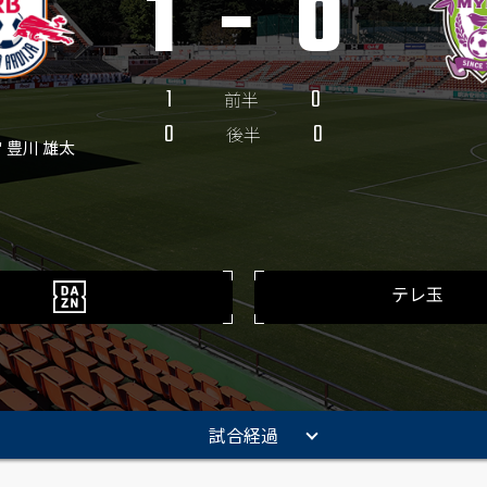
1
-
0
1
0
前半
0
0
後半
6' 豊川 雄太
テレ玉
試合経過