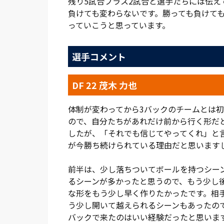
残り5試合プラス2試合と選手たちには伝
取。泉、豊川、谷内田、再び泉とつなぎな
負けても変わらないです。勝っても負けて
を受けた豊川のクロスに逆サイドから谷内
っていこうと思っています。
59分には、サンデーの右からのクロスに
選手コメント
好機が続くが追加点が入らない、もどかし
通し、サンデーがGKとの1対1を迎えたが
井、和田を投入。宮沢監督は、運動量の改
DF 22 茂木 力也
れる選手をピッチに送り出した。
体制が変わってから3バックのチームとは
終了間際には、セットプレーで相手選手と
ので、自分たちがあれだけ前から行く形だ
が緊急出場を果たすアクシデントが発生。
したが、「それでも信じてやってくれ」と
が、最後は、相手FKを加藤がキャッチして
が今勝ち続けられている理由だと思います
就任後初のホームゲームで3連勝を飾った
前半は、少し落ちついてボールを持つシー
しいサポーターと、
るシーンが多かったと思うので、もう少し
なんなら(自分も)応援歌も歌えるぐらいに
な形をもう少し早く作りたかったです。相
選手、スタッフにとって最高」と喜んだ。
う少し開いて越えられるシーンもあったの
バックで来たのはいい経験だったと思いま