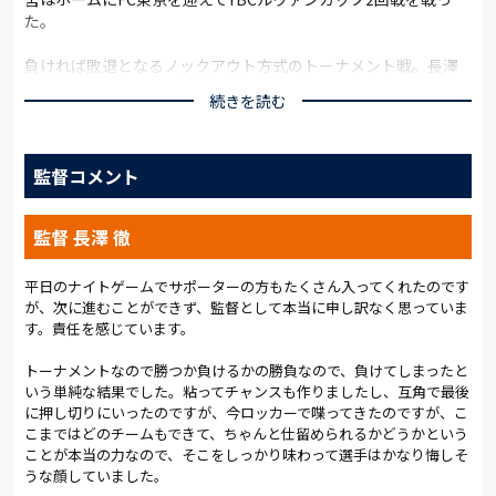
た。
負ければ敗退となるノックアウト方式のトーナメント戦。長澤
監督が、これまでと同様に「勝つ確率が高いメンバー」という
続きを読む
狙いから先発に選んだのはGK加藤、最終ラインは浦上、中山、
安光の3人。関口と和田が両サイドに張り、谷内田と阿部がピッ
チ中央に並び、カプリーニ、中野、富山が前線で三角形を形作
監督コメント
った。直近の秋田戦から先発11人全員を入れ替えたフレッシュ
な陣容だ。
監督 長澤 徹
大宮のキックオフで始まった試合は、開始早々からFC東京の推
進力の前に押し込まれる展開となる。なかなかボールを運べ
ず、自陣で我慢の立ち上がり。8分、右サイドを駆け上がった関
平日のナイトゲームでサポーターの方もたくさん入ってくれたのです
が、次に進むことができず、監督として本当に申し訳なく思っていま
口が狙い、続けてセカンドボールを拾った谷内田も右足を振っ
す。責任を感じています。
たが、どちらも相手にブロックされた。
トーナメントなので勝つか負けるかの勝負なので、負けてしまったと
10分過ぎには、相手のプレッシングをかわせずに下げたボール
いう単純な結果でした。粘ってチャンスも作りましたし、互角で最後
がそのままゴールラインを割り、CKのピンチとなる。木村とエ
に押し切りにいったのですが、今ロッカーで喋ってきたのですが、こ
ンリケ・トレヴィザンに立て続けにヘディングを許してヒヤリ
こまではどのチームもできて、ちゃんと仕留められるかどうかという
としたが、ここは加藤が必死のセーブで難を逃れた。
ことが本当の力なので、そこをしっかり味わって選手はかなり悔しそ
うな顔していました。
だが、その後もFC東京にポゼッションを許し、劣勢の中で与え