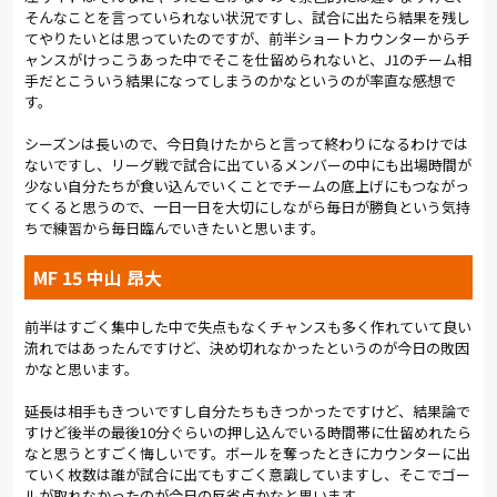
スを作れていたと思います。追いついてイケイケ状態になった
そんなことを言っていられない状況ですし、試合に出たら結果を残し
ときにゴールを決める力をつけないと。それができなかったこ
てやりたいとは思っていたのですが、前半ショートカウンターからチ
とが、すべて。だから、まだまだです」と、反省しながらも前を
ャンスがけっこうあった中でそこを仕留められないと、J1のチーム相
向いた。
手だとこういう結果になってしまうのかなというのが率直な感想で
す。
明治安田J2第10節は4日後、今治とのアウェイゲームだ。
シーズンは長いので、今日負けたからと言って終わりになるわけでは
(総評:
粕川 哲男)
ないですし、リーグ戦で試合に出ているメンバーの中にも出場時間が
少ない自分たちが食い込んでいくことでチームの底上げにもつながっ
てくると思うので、一日一日を大切にしながら毎日が勝負という気持
ちで練習から毎日臨んでいきたいと思います。
MF 15 中山 昂大
前半はすごく集中した中で失点もなくチャンスも多く作れていて良い
流れではあったんですけど、決め切れなかったというのが今日の敗因
かなと思います。
延長は相手もきついですし自分たちもきつかったですけど、結果論で
すけど後半の最後10分ぐらいの押し込んでいる時間帯に仕留めれたら
なと思うとすごく悔しいです。ボールを奪ったときにカウンターに出
ていく枚数は誰が試合に出てもすごく意識していますし、そこでゴー
ルが取れなかったのが今日の反省点かなと思います。