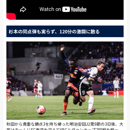
杉本の同点弾も実らず、120分の激闘に散る
秋田から貴重な勝点3を持ち帰った明治安田J2第9節の3日後、大
宮はホームにFC東京を迎えてYBCルヴァンカップ2回戦を戦っ