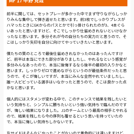
MF 17 中野 克哉
含め攻勢をかけて、試合を15分ハーフの延長戦にもつれ込ませ
た。
前半に関しては、セットプレーが多かった中でまず守りながらしっか
りみんな集中して弾き返せたと思います。前3枚でしっかりプレスが
システムは後半途中から4-2-3-1に変更。最終ラインは関口、ガ
ハマったときにGKからのパスとかで引っ掛けられたのが3、4本ぐら
ブリエウ、浦上、安光の4人。小島と中山が中央で、2列目は藤
いあったと思いますけど、そこでしっかり仕留めきれないといけなか
井、杉本、谷内田の3枚、最前線にサンデーという並びだ。延長
ったなと思います。多分それが今の自分たちの実力だと思うので、そ
前半の98分に追加点を奪われてからも、粘り強く守り、前線の4
こはしっかり矢印を自分に向けてやっていきたいと思います。
人がスペースを突く。しかし、決定機は作り出せない。延長前半
のアディショナルタイムには、オフサイドラインをぎりぎりで
僕たちの質のところで最後仕留めきれなかったのはあったんですけ
飛び出してきたヒアンに、ハットトリックとなる3点目を決めら
ど、前半は本当にできた部分がありましたし、やれるなという感覚が
れた。
多分みんなあったので、本当に後悔するなら後半の最初の入りかなと
思います。しっかりゼロで進めながらというのが最低条件だったと思
延長後半、加藤は決定的な1対1を身体で食い止め、カウンター
うので、そこが悔しいですが、本当にみんな全然やれていましたし、
誰一人ビビっている選手はいなかったと思うので、そこは良かった点
からのシュートをしっかり抑えるなど好セーブを連発したが、
かなと思います。
最後までFC東京のゴールを割ることができず、大宮はルヴァン
カップから姿を消す結果となった。
個人的にはスタメンが変わる中で、このチャンスで結果を残したいと
いう気持ちと、シンプルに勝ちたいという強い気持ちで臨んだのです
ただし、リーグ戦につながる収穫はあった。肩を落とす必要は
が、悔しい結果になりました。J1のチームという最高の相手とやれる
ない。試合後、長澤監督は「ゲームに臨む姿勢とかチャンスを
ので、結果を残したら今の序列も覆せるという思いを持っていたの
作り出すこと、プロテクトすることに関しては非常に良かっ
で、本当に悔しい気持ちしかないです。
た」と手応えを口にした。また、ゴールを決めた杉本は「予想
どおり押し込まれる場面もありましたけど、こっちの方がチャン
左サイドはそんなにやったことがないので景色的には違いますけど、