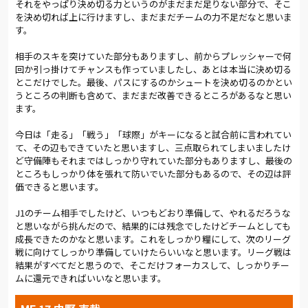
後半もFC東京がボールを握る展開で進むが、大宮は崩れない。
それをやっぱり決め切る力というのがまだまだ足りない部分で、そこ
中山がマルセロ・ヒアンとの競り合いを制し、GK加藤はパンチ
を決め切れば上に行けますし、まだまだチームの力不足だなと思いま
ングでピンチを凌ぐ。しっかり耐えてからカウンターを繰り出
す。
し、カプリーニや和田がゴール前で得点の気配を漂わすなど、
相手のスキを突けていた部分もありますし、前からプレッシャーで何
試合はどちらに転んでも不思議ではない展開に。
回か引っ掛けてチャンスも作っていましたし、あとは本当に決め切る
とこだけでした。最後、パスにするのかシュートを決め切るのかとい
56分、長友のラストパスからマルセロ・ヒアンに先制点を許し
うところの判断も含めて、まだまだ改善できるところがあるなと思い
たが、直後のキックオフをゴール前まで運び、攻めの姿勢を貫
ます。
く。63分に杉本とガブリエウを同時投入。2分後には藤井とオリ
オラ・サンデーもピッチに送り込み、ゴールを奪いに行く。
今日は「走る」「戦う」「球際」がキーになると試合前に言われてい
て、その辺もできていたと思いますし、三点取られてしまいましたけ
FC東京も、リーグ戦で出場機会を得ている選手たちを途中出場
ど守備陣もそれまではしっかり守れていた部分もありますし、最後の
させて攻守のクオリティを上げてくる。そんな相手と中盤で激
ところもしっかり体を張れて防いでいた部分もあるので、その辺は評
しく身体をぶつけ合い、セカンドボールを拾って前線のサンデ
価できると思います。
ーにパスを送るが、シュートまでは持ち込めない。
J1のチーム相手でしたけど、いつもどおり準備して、やれるだろうな
しかし82分、左サイドのスペースに抜け出したサンデーが、和
と思いながら挑んだので、結果的には残念でしたけどチームとしても
田に代わって途中出場した小島からのリターンパスを中央へ送る
成長できたのかなと思います。これをしっかり糧にして、次のリーグ
と、このクロスに杉本が応える。ゴール右隅に流し込む技あり
戦に向けてしっかり準備していけたらいいなと思います。リーグ戦は
のヘディングが歓喜の同点ゴールとなった。
結果がすべてだと思うので、そこだけフォーカスして、しっかりチー
ムに還元できればいいなと思います。
熱い声援がスタジアムを覆う中、大宮は攻め続ける。追加点を
奪うことはできなかったものの、5分のアディショナルタイムを