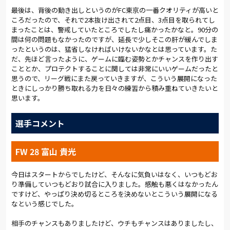
たCKからゴールを脅かされてしまう。中野と安光のカウンター
最後は、背後の動き出しというのがFC東京の一番クオリティが高いと
から最後はカプリーニが狙うシーンもあったが、22分には長友
ころだったので、それで2本抜け出されて2点目、3点目を取られてし
からパスを受けた15歳の北原に、ゴール正面からあわやの左足
まったことは、警戒していたところでしたし痛かったかなと。90分の
シュートを打たれた。
間は何の問題もなかったのですが、延長で少しそこの肝が緩んでしま
ったというのは、猛省しなければいけないかなとは思っています。た
大宮がつかんだ最初の決定機は29分。関口が右サイドから中央
だ、先ほど言ったように、ゲームに臨む姿勢とかチャンスを作り出す
へドリブルを仕掛け、そのまま左足を振り抜く。低い弾道のシ
こととか、プロテクトすることに関しては非常にいいゲームだったと
ュートがゴールを襲ったが、わずかに左に外れて先制点とはな
思うので、リーグ戦にまた戻っていきますが、こういう展開になった
らなかった。
ときにしっかり勝ち取れる力を日々の練習から積み重ねていきたいと
思います。
しかし、このプレーをきっかけに流れがやや大宮に傾く。カプ
リーニと富山が絡みCKを奪い、阿部が果敢なドリブルでペナル
選手コメント
ティエリア内に侵入し、中野が右足シュートで相手GKにセーブ
を強いる。
FW 28 富山 貴光
前半の残り10分はFC東京の圧力を跳ね返せるようになり、中盤
でパスがつながり出す。阿部のパスからカプリーニがゴールに
今日はスタートからでしたけど、そんなに気負いはなく、いつもどお
迫り、アディショナルタイムにはショートカウンターから再びカ
り準備していつもどおり試合に入りました。感触も悪くはなかったん
プリーニが右足で決定機を迎える。谷内田のFKを富山が絶妙な
ですけど、やっぱり決め切るところを決めないとこういう展開になる
ヘディングで流し込んだ場面はオフサイドの判定となり、両チー
なという感じでした。
ム得点のないまま前半の45分が終了した。
相手のチャンスもありましたけど、ウチもチャンスはありましたし、