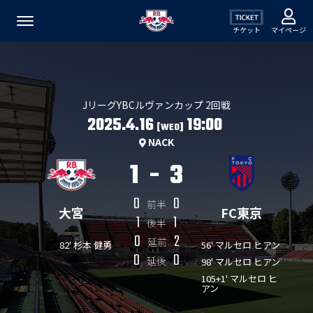
チケット
マイページ
JリーグYBCルヴァンカップ 2回戦
2025.4.16
19:00
[WED]
NACK
1
-
3
0
0
前半
大宮
FC東京
1
1
後半
0
2
延前
82' 杉本 健勇
56' マルセロ ヒアン
0
0
延後
98' マルセロ ヒアン
105+1' マルセロ ヒ
アン