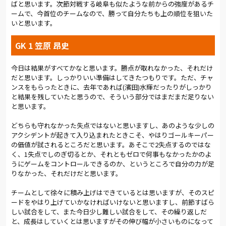
ばと思います。次節対戦する岐阜も似たような前からの強度があるチ
ームで、今首位のチームなので、勝って自分たちも上の順位を狙いた
いと思います。
GK 1 笠原 昂史
今日は結果がすべてかなと思います。勝点が取れなかった、それだけ
だと思います。しっかりいい準備はしてきたつもりです。ただ、チャ
ンスをもらったときに、去年であれば(濱田)水輝だったりがしっかり
と結果を残していたと思うので、そういう部分ではまだまだ足りない
と思います。
どちらも守れなかった失点ではないと思いますし、あのような少しの
アクシデントが起きて入り込まれたときこそ、やはりゴールキーパー
の価値が試されるところだと思います。あそこで2失点するのではな
く、1失点でしのぎ切るとか、それともゼロで何事もなかったかのよ
うにゲームをコントロールできるのか、というところで自分の力が足
りなかった、それだけだと思います。
チームとして徐々に積み上げはできているとは思いますが、そのスピ
ードをやはり上げていかなければいけないと思いますし、前節すばら
しい試合をして、また今日少し難しい試合をして、その繰り返しだ
と、成長はしていくとは思いますがその伸び幅が小さいものになって