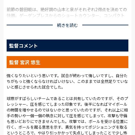
前節の磐田戦は、絶好調の山本と泉がそれぞれ2得点を決めての
快勝。ゲーゲンプレスからのショートカウンター、コンパクト
なフィールドで相手ボールを奪い切る守備など、やりたいサッ
続きを読む
カーを表現しつつ結果も手に入れた。今節も、その勢いを失う
ことなく敵地から勝点3を持ち帰りたい。
監督コメント
磐田戦からの先発変更は3人。「若手だけでなく、ベテランもチ
ャンスを狙ってほしい」と語っていた宮沢監督は、GKに笠原を
今季初起用。中盤の底に中山、最前線にはオリオラ・サンデー
監督 宮沢 悠生
が入った。
開始直後、水野の仕掛けと連続CKを凌いだ大宮は、最初のCKが
強くなりたいという思いです。試合が終わって悔しいですし、自分た
ちがもっと強くならなければいけない、このままでは全然足りていな
チャンスに。加藤聖のボールをニアサイドに入った茂木が頭で
いと感じさせられた試合でした。
流すと、ファーサイドで構えていたガブリエウが右足でとらえ
る。これは相手に阻まれたが、最初のセットプレーがいきなり
球際がすばらしいチームであることは共有していたのですが、そのプ
決定機となった。
レッシャー、圧を感じてしまった印象です。後半になればマイボール
の時間を増やせるのではないかと思っていたのですが、それ以上に相
14分、カウンターから太田にドリブルシュートを決められ先制
手の勢いや一個一個の執念に対して圧を感じてしまって、攻撃も守備
を許したが、小島と中山を起点にボールを回し、縦を突く。山
も思いどおりにできませんでした。攻撃では、ボールを受ける位置に
本、サンデー、泉が立て続けにゴールに迫り、同点への期待を
行く、ボールを蹴る意思を示す、勇気を持ってポジショニングを取る
膨らませた。
というところで、やはり引っかかって失点してしまったことで少し怖