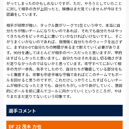
がってしまったのかもしれないですが、ただ、やろうとしていたこと
その後も、ミドルブロックで守る甲府相手に主導権を握る。最
に対して相手の方が上回ったと、映像はまだ見ていませんが今はそう
終ラインの裏を狙った縦パスを入れて、すばやく攻守を切り替
認識をしています。
えてボールを奪い返し、カプリーニがドリブル突破を試みる。
40分には速攻を繰り出し、小島のラストパスを受けた泉が倒れ
相手が球際が強い、タックル数がリーグで1位という中で、本当に自
ても諦めずに右足を振り、GK河田にセーブを強いた。
分たちが強いチームになりたいのであれば、それでも自分たちはやっ
てきたものをピッチの上に置いていかなければいけないですし、そこ
ところが43分、最終ラインからのビルドアップが乱れて、太田
がうまくいかないのであれば、我慢強く自分たちのウィークを出さず
に豪快な一発を叩き込まれてしまう。ボールを保持する中でミ
に、まずは0-0で自分たちの時間が来るまで耐えていく必要がありま
スが生まれ、失点を重ねてハーフタイムを迎える展開となっ
す。90分を通してほとんどが相手のペースだったと思いますが、甲府
はすばらしかったと思いますし、自分たちはそれを出し切る強さがま
た。
だ足りなかったのではないかと思っています。攻守すべてにおいて相
手の方が一歩先、先手でしたので、自分たちが徹底している部分をも
2点ビハインドで始まった後半、宮沢監督はサンデーに代えて杉
っと徹底する、攻撃も中途半端な守備であればどこのチームでもボー
本をピッチに送り込んだ。1トップに入った杉本は、甲府の横パ
ルを回せると思うのですが、これだけしっかりとしたすばらしいチー
スに対して猛烈なプレッシングを仕掛け、正確なポストプレー
ムが相手になったときでも、自分たちがしっかり剥がしていく、意図
も披露。だが、流れを引き寄せられない。セットプレーから藤
的にボールを前に運んでゴールに向かっていくというところが、やは
井にシュートを許すなど、我慢の時間帯が続いた。
りまだまだ足りてないという印象です。
それでも確実に前線にボールを運ぶと、加藤聖のクロスに茂木
選手コメント
が飛び込む。続いて、中山のクロスにも茂木が頭で応え、ゴー
ルを狙う。さらに右サイドでパスをつなぐと、中山の縦パスを杉
本が頭で落とし、山本のグラウンダークロスが泉の足下へ。相
DF 22 茂木 力也
手をかわして右足を振ったが、決定的シュートはGK河田に食い