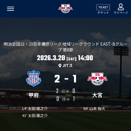
チケット
マイページ
明治安田J2・J3百年構想リーグ 地域リーグラウンド EAST-Bグルー
プ 第8節
2026.3.28
14:00
[SAT]
JITス
2
-
1
2
0
前半
甲府
大宮
0
1
後半
14' 太田 龍之介
84' 山本 桜大
43' 太田 龍之介