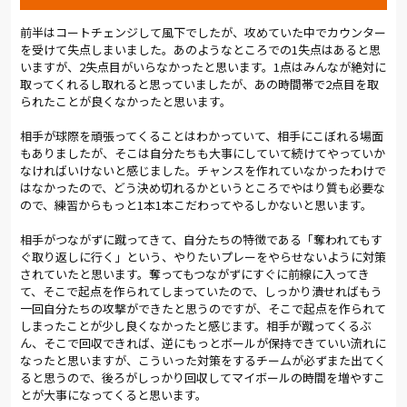
止められた。
前半はコートチェンジして風下でしたが、攻めていた中でカウンター
60分、宮沢監督は3枚代えに踏み切る。泉、カプリーニ、茂木と
を受けて失点しまいました。あのようなところでの1失点はあると思
いますが、2失点目がいらなかったと思います。1点はみんなが絶対に
の交代で、日髙、松井、関口が勢いよく飛び出してくる。する
取ってくれるし取れると思っていましたが、あの時間帯で2点目を取
と62分、関口がするするとドリブルで駆け上がり、日髙にラス
られたことが良くなかったと思います。
トパス。走り込んできた日髙はそのまま右足で狙ったが、この
シュートは外側からネットを揺らすにとどまった。
相手が球際を頑張ってくることはわかっていて、相手にこぼれる場面
もありましたが、そこは自分たちも大事にしていて続けてやっていか
時計の針が進む中、大宮は積極的にゴールを目指した。山本の
なければいけないと感じました。チャンスを作れていなかったわけで
スルーパスに松井が反応するなど、途中出場の選手たちも連動
はなかったので、どう決め切れるかというところでやはり質も必要な
して好機を創出する。ただ、リーグ最少失点を誇る甲府の守備
ので、練習からもっと1本1本こだわってやるしかないと思います。
が堅い。ガブリエウと交代した村上が守備陣を引き締め、思い
切った前進守備で相手ボールを奪うなど、追加点を許すことは
相手がつながずに蹴ってきて、自分たちの特徴である「奪われてもす
なかったものの、思うようにボールを運べない。
ぐ取り返しに行く」という、やりたいプレーをやらせないように対策
されていたと思います。奪ってもつながずにすぐに前線に入ってき
それでも84分、最後尾の笠原からのキックを起点に、セカンド
て、そこで起点を作られてしまっていたので、しっかり潰せればもう
ボールを拾って攻め直すと、加藤聖、小島、中山とつないだボー
一回自分たちの攻撃ができたと思うのですが、そこで起点を作られて
ルを受けた山本が、右足でゴールにねじ込んだ。これで点差は1
しまったことが少し良くなかったと感じます。相手が蹴ってくるぶ
点。さらに、加藤聖のクロスに杉本と松井が飛び込み、こぼれ
ん、そこで回収できれば、逆にもっとボールが保持できていい流れに
球を杉本が左足で狙うなど、チャンスが続く。
なったと思いますが、こういった対策をするチームが必ずまた出てく
ると思うので、後ろがしっかり回収してマイボールの時間を増やすこ
しかし、時間が足りない。5分のアディショナルタイムにも松井
とが大事になってくると思います。