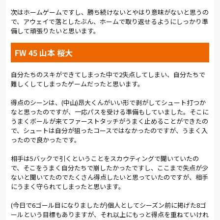
と杉本がゴールを脅かしたが、福井のブロックにあいゴールを
次はホームゲームですし、勝ち続けないとやはり意味がないと思うの
割れず。最後まで同点ゴールを奪えないまま、悔しい敗戦となっ
で、アウェイで落としたぶん、ホームで取り返せるようにしっかり準
た。
備して頑張りたいと思います。
アウェイ2連戦を1勝1敗で終えた大宮は次節、ホームに岐阜を迎
FW 45 山本 桜大
え、前半戦最後の試合を戦う。
(総評:
粕川 哲男)
自分たちのスキができてしまった中で2失点してしまい、自分たちで
難しくしてしまったゲームだったと思います。
得点のシーンは、(中山)昂大くんがいい形で剥がしてシュート打つか
なと思ったのですが、一応パスを受ける準備もしていました。そこに
うまくボールが来てファーストタッチがうまく止めることができたの
で、シュートは自分が狙ったコースではなかったのですが、うまく入
ったので良かったです。
相手は5バックで引くということをスカウティングで聞いていたの
で、そこをうまく自分たちで崩したかったですし、ここまで失点が少
ないと聞いてたのでたくさん得点したいと思っていたのですが、相手
にうまく守られてしまったと思います。
(今日で6ゴール目になりましたが)個人としてシーズン前に掲げた8ゴ
ールという目標もありますが、それ以上にもっと得点を重ねていけれ