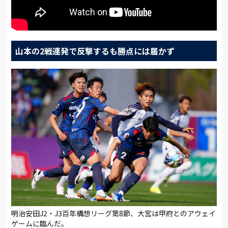
山本の2戦連発で反撃するも勝点には届かず
明治安田J2・J3百年構想リーグ第8節、大宮は甲府とのアウェイ
ゲームに臨んだ。