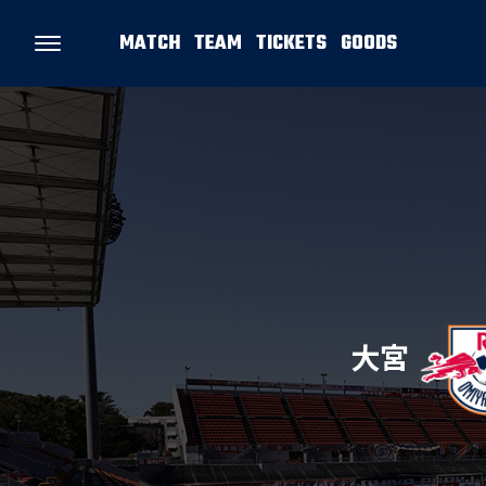
MATCH
TEAM
TICKETS
GOODS
大宮