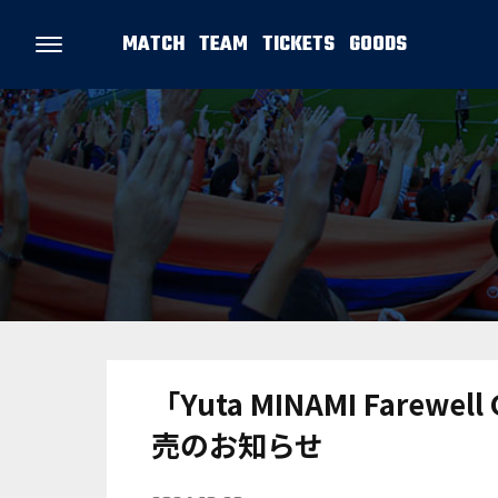
MATCH
TEAM
TICKETS
GOODS
「Yuta MINAMI Far
売のお知らせ