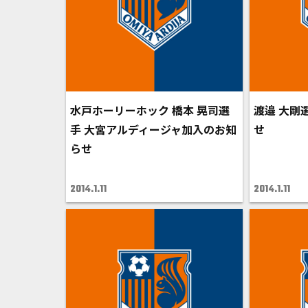
水戸ホーリーホック 橋本 晃司選
渡邉 大剛
手 大宮アルディージャ加入のお知
せ
らせ
2014.1.11
2014.1.11