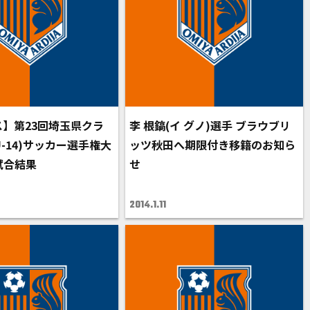
ース】第23回埼玉県クラ
李 根鎬(イ グノ)選手 ブラウブリ
U-14)サッカー選手権大
ッツ秋田へ期限付き移籍のお知ら
試合結果
せ
2014.1.11