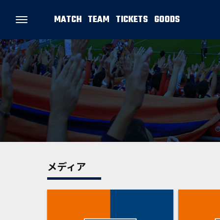
MATCH
TEAM
TICKETS
GOODS
メディア