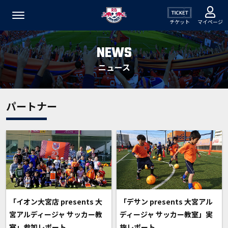
チケット
マイページ
NEWS
ニュース
パートナー
「イオン大宮店 presents 大
「デサン presents 大宮アル
宮アルディージャ サッカー教
ディージャ サッカー教室」実
室」参加レポート
施レポート