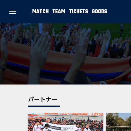
MATCH
TEAM
TICKETS
GOODS
パートナー