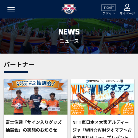
チケット
マイページ
NEWS
ニュース
パートナー
富士住建「サイン入りグッズ
NTT東日本×大宮アルディー
抽選会」の実施のお知らせ
ジャ「WIN☆WINタオマフ〜お
家でまわせ！〜」プレゼント