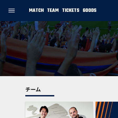
MATCH
TEAM
TICKETS
GOODS
チーム