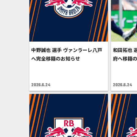
中野誠也 選手 ヴァンラーレ八戸
和田拓也 
へ完全移籍のお知らせ
府へ移籍
2026.6.24
2026.6.24