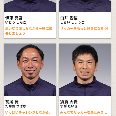
伊東 真吾
白井 省悟
いとう しんご
しらい しょうご
思い切り楽しみながら一緒に成
サッカーをもっと好きになろう!
長しましょう!
髙尾 翼
須賀 大貴
たかお つばさ
すが だいき
いっぱいチャレンジしながら、
みんなでサッカーを楽しみまし