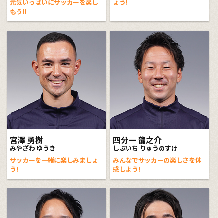
元気いっぱいにサッカーを楽し
ょう!
もう!!
宮澤 勇樹
四分一 龍之介
みやざわ ゆうき
しぶいち りゅうのすけ
サッカーを一緒に楽しみましょ
みんなでサッカーの楽しさを体
う!
感しよう!