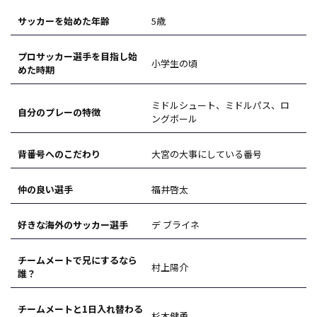
サッカーを始めた年齢
5歳
プロサッカー選手を目指し始
小学生の頃
めた時期
ミドルシュート、ミドルパス、ロ
自分のプレーの特徴
ングボール
背番号へのこだわり
大宮の大事にしている番号
仲の良い選手
福井啓太
好きな海外のサッカー選手
デ ブライネ
チームメートで兄にするなら
村上陽介
誰？
チームメートと1日入れ替わる
杉本健勇