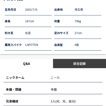
生年月日
2002/7/6
出身地
埼玉県
身長
187cm
体重
79kg
利き足
右足
足のサイズ
27cm
着用スパイク
CAPITTEN
血液型
A型
Q&A
試合記録
ニックネーム
こーた
未婚・既婚
未婚
兄弟構成
3人(兄、兄、自分)