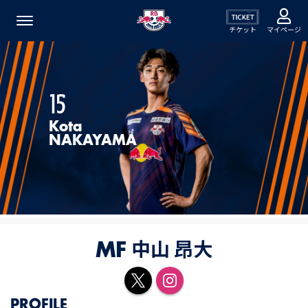
チケット
マイページ
15
Kota
NAKAYAMA
中山 昂大
MF
PROFILE