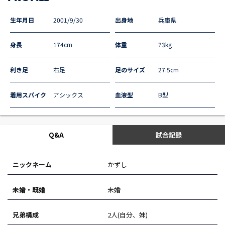
生年月日
2001/9/30
出身地
兵庫県
身長
174cm
体重
73kg
利き足
右足
足のサイズ
27.5cm
着用スパイク
アシックス
血液型
B型
Q&A
試合記録
ニックネーム
かずし
未婚・既婚
未婚
兄弟構成
2人(自分、妹)