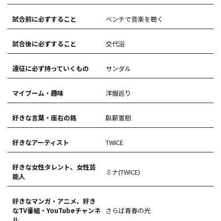
試合前に必ずすること
ベンチで音楽を聴く
試合後に必ずすること
交代浴
遠征に必ず持っていくもの
サンダル
マイブーム・趣味
洋服巡り
好きな言葉・座右の銘
臥薪嘗胆
好きなアーティスト
TWICE
好きな女性タレント、女性芸
ミナ(TWICE)
能人
好きなマンガ・アニメ、好き
なTV番組・YouTubeチャンネ
さらば青春の光
ル