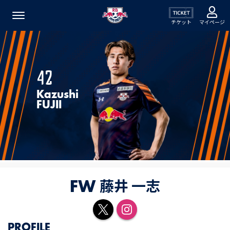
チケット
マイページ
42
Kazushi
FUJII
藤井 一志
FW
PROFILE