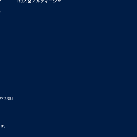
RB大宮アルディージャ
わせ窓口
ます。