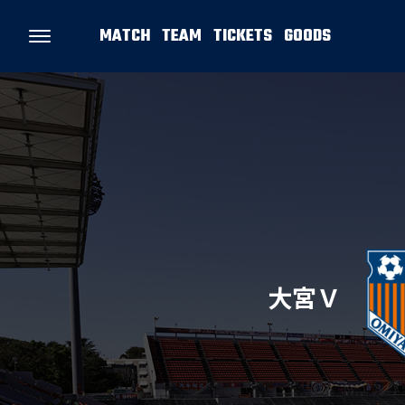
MATCH
TEAM
TICKETS
GOODS
大宮Ｖ