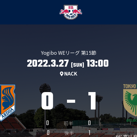
Yogibo WEリーグ 第15節
2022.3.27
13:00
[SUN]
NACK
0
-
1
0
0
前半
0
1
後半
66' 宮川 