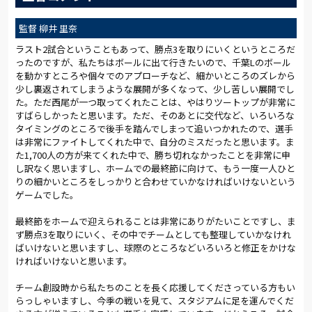
監督 柳井 里奈
ラスト2試合ということもあって、勝点3を取りにいくというところだ
ったのですが、私たちはボールに出て行きたいので、千葉Lのボール
を動かすところや個々でのアプローチなど、細かいところのズレから
少し裏返されてしまうような展開が多くなって、少し苦しい展開でし
た。ただ西尾が一つ取ってくれたことは、やはりツートップが非常に
すばらしかったと思います。ただ、そのあとに交代など、いろいろな
タイミングのところで後手を踏んでしまって追いつかれたので、選手
は非常にファイトしてくれた中で、自分のミスだったと思います。ま
た1,700人の方が来てくれた中で、勝ち切れなかったことを非常に申
し訳なく思いますし、ホームでの最終節に向けて、もう一度一人ひと
りの細かいところをしっかりと合わせていかなければいけないという
ゲームでした。
最終節をホームで迎えられることは非常にありがたいことですし、ま
ず勝点3を取りにいく、その中でチームとしても整理していかなけれ
ばいけないと思いますし、球際のところなどいろいろと修正をかけな
ければいけないと思います。
チーム創設時から私たちのことを長く応援してくださっている方もい
らっしゃいますし、今季の戦いを見て、スタジアムに足を運んでくだ