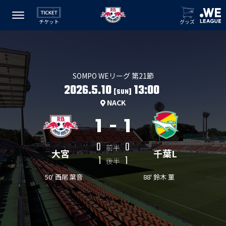
チケット
グッズ
SOMPO WEリーグ 第21節
2026.5.10
13:00
[SUN]
NACK
1
-
1
0
0
前半
大宮
千葉L
1
1
後半
50' 西尾 葉音
88' 鈴木 菫