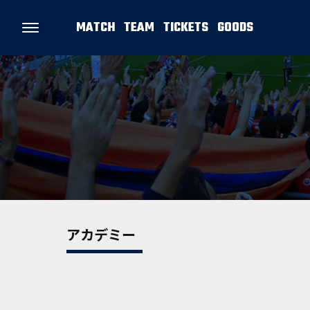
MATCH
TEAM
TICKETS
GOODS
アカデミー