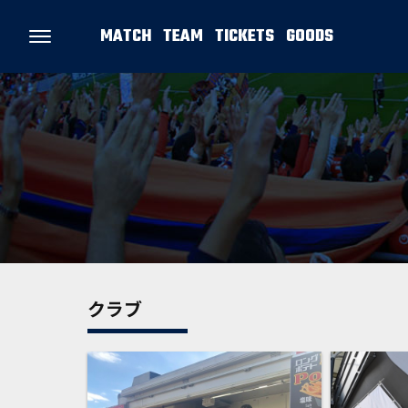
MATCH
TEAM
TICKETS
GOODS
クラブ