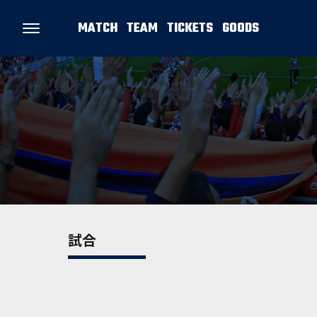
MATCH
TEAM
TICKETS
GOODS
試合