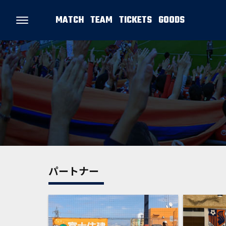
MATCH
TEAM
TICKETS
GOODS
パートナー