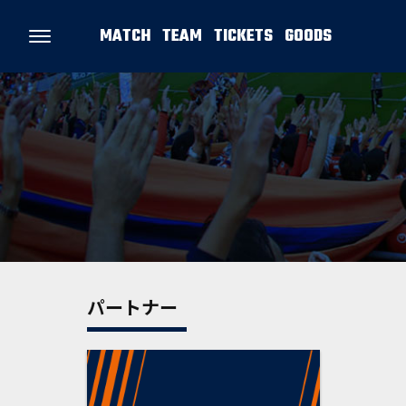
MATCH
TEAM
TICKETS
GOODS
パートナー