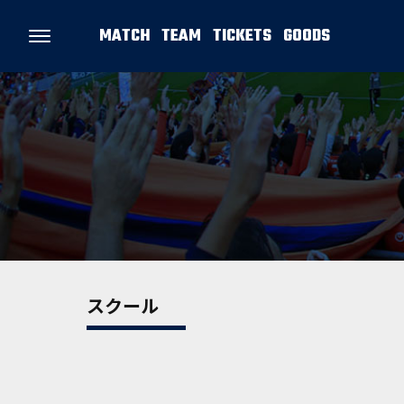
MATCH
TEAM
TICKETS
GOODS
スクール