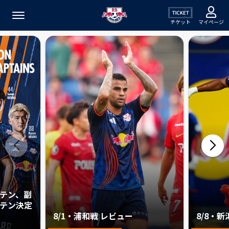
チケット
マイページ
プテン、副
テン決定
8/1・浦和戦 レビュー
8/8・