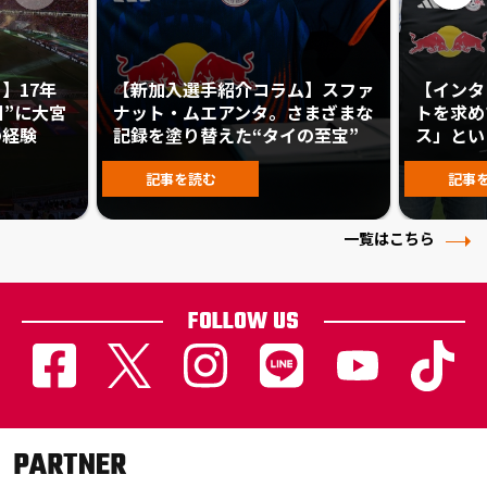
】17年
【新加入選手紹介コラム】スファ
【インタ
日”に大宮
ナット・ムエアンタ。さまざまな
トを求め
の経験
記録を塗り替えた“タイの至宝”
ス」とい
記事を読む
記事
一覧はこちら
FOLLOW US
PARTNER