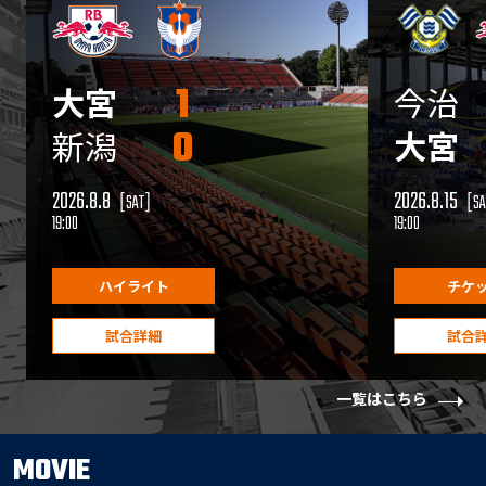
1
大宮
今治
0
新潟
大宮
2026.8.8
2026.8.15
[SAT]
[SA
19:00
19:00
ハイライト
チケ
試合詳細
試合
一覧はこちら
MOVIE