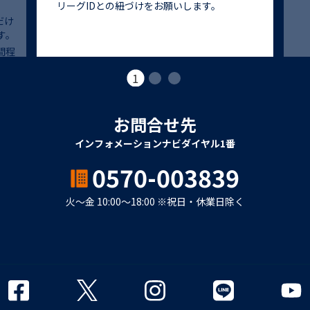
リーグIDとの紐づけをお願いします。
だけ
す。
間程
1
2
3
も特
ID
は各
お問合せ先
インフォメーションナビダイヤル1番
る特
0570-003839
ント
火〜金 10:00〜18:00 ※祝日・休業日除く