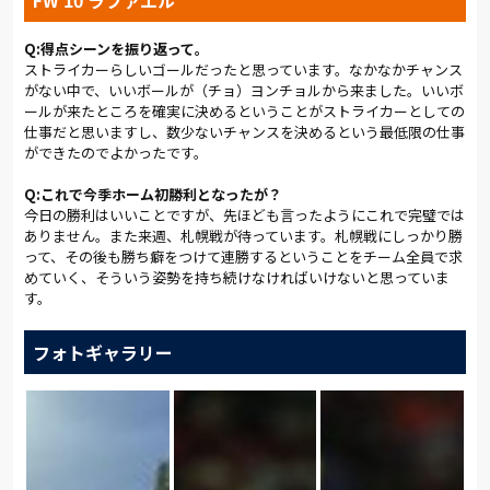
はっきりとしたサッカーができたと思います」と深谷が話すよ
うに、相手の圧力に屈することなく、最後まで集中を切らさな
Q:得点シーンを振り返って。
い対応は無失点にふさわしいものだった。
ストライカーらしいゴールだったと思っています。なかなかチャンス
がない中で、いいボールが（チョ）ヨンチョルから来ました。いいボ
１得点１アシストのチョ ヨンチョルは、「大事な試合だったの
ールが来たところを確実に決めるということがストライカーとしての
で、勝てて本当に嬉しい。この雰囲気を次の試合につなげた
仕事だと思いますし、数少ないチャンスを決めるという最低限の仕事
い」と語った。「勝った次の試合が良くないことが多いので、
ができたのでよかったです。
ここで喜びに浸るのではなく、次の試合に意識を向けていきた
い」と深谷も話す。
Q:これで今季ホーム初勝利となったが？
ダービーの勝利はあくまでもきっかけに過ぎない。ここから始
今日の勝利はいいことですが、先ほども言ったようにこれで完璧では
まる反攻を、誰もが思い描いている。
ありません。また来週、札幌戦が待っています。札幌戦にしっかり勝
って、その後も勝ち癖をつけて連勝するということをチーム全員で求
(総評: 戸塚 啓 ／写真:早草 紀子)
めていく、そういう姿勢を持ち続けなければいけないと思っていま
す。
フォトギャラリー