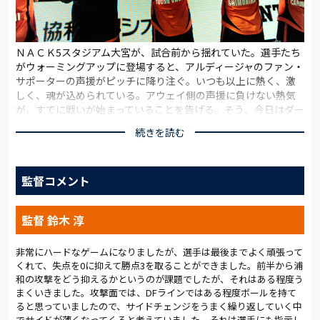
ＮＡＣＫ5スタジアム大宮が、試合前から揺れていた。選手たち
がウォーミングアップに登場すると、アルディージャのファン・
サポーターの声援がピッチに降り注ぐ。いつも以上に熱く、激
しく、魂が込められている。アウェイ側の声援に負けない熱気
が、すでに戦いが始まっていることを告げる。そう、今日はダー
ビーなのだ。
続きを読む
頼もしい選手が戦列に戻っている。負傷欠場していた東が、満
を持してスタメンに名を連ねてきたのだ。周囲の選手の特徴を
引き出し、自らも生きることができる彼の復帰は、勝利への期
監督コメント
待を加速させる。
新監督を迎えた相手は好調だが、現時点の調子や成績が意味を
成さないのは、過去のゲームが教えてくれている。「浦和を想
監督 鈴木 淳
定して一週間準備をしてきたことを表現したい」という渡邉の
意気込みは、チーム全体に共通するものだ。
リーグ戦ホーム初勝利をつかむために。ファン・サポーター
非常にハードなゲームになりましたが、選手は最後までよく頑張って
くれて、失点を0に抑えて勝点3を取ることができました。前半から浦
と、歓喜を分かち合うために。譲れない思いを胸に秘め、選手
和の攻撃をどう抑えるかというのが課題でしたが、それはある程度う
たちはダービーに挑む。
まくいきました。攻撃面では、DFラインではある程度ボールを持て
ると思っていましたので、サイドチェンジをうまく繰り返していく中
キックオフ後のざわめきがおさまりかけた８分、スタジアムに
でサイドが薄くなってくると考えていました。それは選手にも指示し