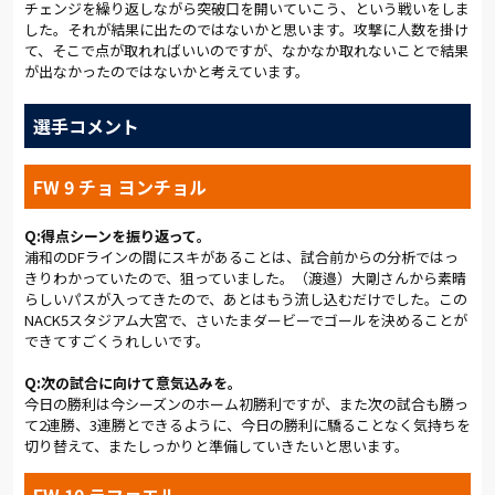
チェンジを繰り返しながら突破口を開いていこう、という戦いをしま
瞬間である。
した。それが結果に出たのではないかと思います。攻撃に人数を掛け
リードを２点に拡げたアルディージャは、引き続きゲームをコン
て、そこで点が取れればいいのですが、なかなか取れないことで結果
トロールする。「ボールの奪い方が良かったので、カウンター
が出なかったのではないかと考えています。
にうまくつなげられていた」とは青木だが、28分にもビッグチ
ャンスを迎えるなど、危なげない展開で前半終了のホイッスル
選手コメント
を聞いた。
後半開始とともに、浦和が選手交代のカードを切り、より攻撃
FW 9 チョ ヨンチョル
的な布陣で挑んでくる。しかし、アルディージャは冷静に対応す
る。「相手ボールのときはしっかり我慢して、奪ったら自分た
Q:得点シーンを振り返って。
ちでボールを動かすことができていた」と渡邉は振り返る。51
浦和のDFラインの間にスキがあることは、試合前からの分析ではっ
分に３対２の局面からつかんだ決定機が、彼の言葉を裏付ける
きりわかっていたので、狙っていました。（渡邉）大剛さんから素晴
だろう。
らしいパスが入ってきたので、あとはもう流し込むだけでした。この
後半だけで10本のシュートを浴び、相手のＣＫは前後半を通じ
NACK5スタジアム大宮で、さいたまダービーでゴールを決めることが
て15本を数えた。守備の時間が長かったのは確かである。た
できてすごくうれしいです。
だ、「コンパクトにして粘り強くできた」と青木が振り返った
ように、アルディージャの守備網はわずかなスキも作らない。何
Q:次の試合に向けて意気込みを。
度か許した際どいシュートは、ＧＫ北野が確実に処理した。菊
今日の勝利は今シーズンのホーム初勝利ですが、また次の試合も勝っ
地や下平のクリアもチームを救った。
て2連勝、3連勝とできるように、今日の勝利に驕ることなく気持ちを
82分には東に代えて深谷を投入し、長身ＦＷを加えていた相手
切り替えて、またしっかりと準備していきたいと思います。
のパワープレーを封じ込める。「久しぶりに引いて守る時間が
長かったですが、チームに一体感がありましたし、いい意味で
FW 10 ラファエル