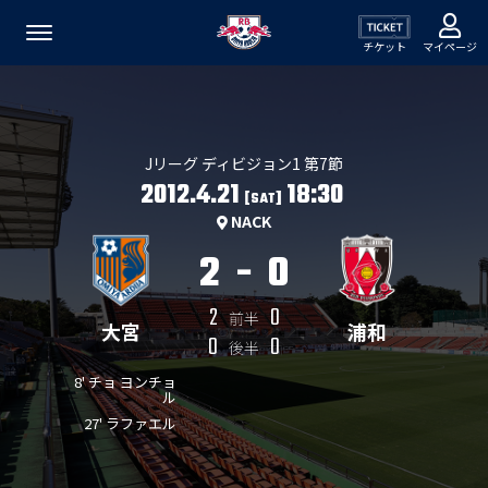
チケット
マイページ
Jリーグ ディビジョン1 第7節
2012.4.21
18:30
[SAT]
NACK
2
-
0
2
0
前半
大宮
浦和
0
0
後半
8' チョ ヨンチョ
ル
27' ラファエル