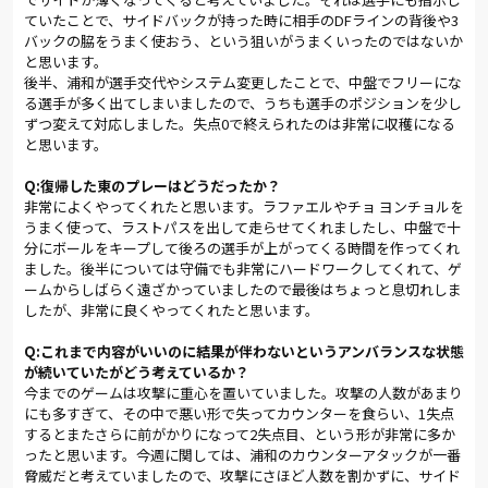
オレンジ色の歓喜が走り抜ける。左サイドの渡邉からスルーパ
ていたことで、サイドバックが持った時に相手のDFラインの背後や3
スを受けたチョ ヨンチョルが、カットインから見事な一撃をゴ
バックの脇をうまく使おう、という狙いがうまくいったのではないか
ール右スミに突き刺したのだ。「パスコースが見えたので迷い
と思います。
なく出せた」と渡邉は話し、「すごくいいパスが出てきたので
後半、浦和が選手交代やシステム変更したことで、中盤でフリーにな
決められて良かった」とチョ ヨンチョルも振り返る。完璧な意
る選手が多く出てしまいましたので、うちも選手のポジションを少し
思の疎通から生まれた先制弾だった。
ずつ変えて対応しました。失点0で終えられたのは非常に収穫になる
その後もアルディージャは、しっかりとした守備をベースにゲー
と思います。
ムをコントロールする。「攻」から「守」へ切り替わった瞬間
にブロックを敷き、相手に意図的にボールをまわさせる状況を
Q:復帰した東のプレーはどうだったか？
作り出す。「中を締めるのは意識していて、梅崎選手にボールを
非常によくやってくれたと思います。ラファエルやチョ ヨンチョルを
出させた瞬間に坪内と挟むようにしました。そこはうまくいっ
うまく使って、ラストパスを出して走らせてくれましたし、中盤で十
たと思う」と語ったのは渡邉である。また、ダブルボランチの
分にボールをキープして後ろの選手が上がってくる時間を作ってくれ
一角を担う青木は、「今日はカルリーニョスが右、自分が左と
ました。後半については守備でも非常にハードワークしてくれて、ゲ
できるだけ分けるようにしました」と言う。個々の役割を明確
ームからしばらく遠ざかっていましたので最後はちょっと息切れしま
化し、そのうえで組織としての機能性を高めていったのであ
したが、非常に良くやってくれたと思います。
る。
Q:これまで内容がいいのに結果が伴わないというアンバランスな状態
さらに加えて、選手同士の距離感も絶妙だった。ボールホルダー
が続いていたがどう考えているか？
への的確なサポートが、スムーズかつ鋭利なカウンターを実現
今までのゲームは攻撃に重心を置いていました。攻撃の人数があまり
させていたのである。
にも多すぎて、その中で悪い形で失ってカウンターを食らい、1失点
27分に追加点が生まれたのは、試合の流れを考えれば当然だっ
するとまたさらに前がかりになって2失点目、という形が非常に多か
ただろう。チョ ヨンチョルが左サイドからあげたクロスを、ラ
ったと思います。今週に関しては、浦和のカウンターアタックが一番
ファエルがヘディングで決めたのだ。ダービーに抜群の強さを
脅威だと考えていましたので、攻撃にさほど人数を割かずに、サイド
発揮する背番号10が、この日も"浦和キラー"ぶりを見せつけた