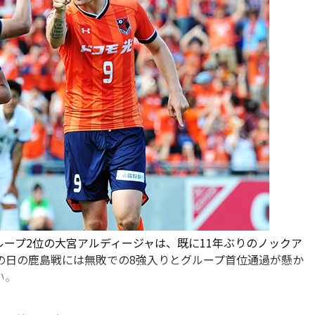
ループ2位の大宮アルディージャは、既に11年ぶりのノックア
の日の鹿島戦には無敗での8強入りとグループ首位通過が懸か
い。
ロー賞の対象選手がスタメンに4人、控え選手に5人並ぶ。一