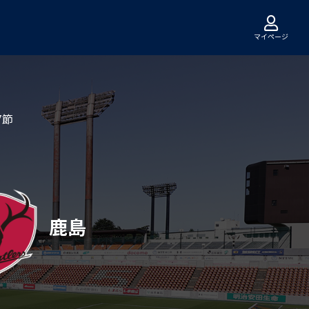
マイページ
7節
鹿島