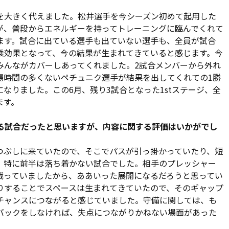
決定的なシーンだったものの、これもGKに防がれてしまっ
を大きく代えました。松井選手を今シーズン初めて起用した
が、普段からエネルギーを持ってトレーニングに臨んでくれて
スタンドの大声援に送り出された背番号14は、今シーズン公
ます。試合に出ている選手も出ていない選手も、全員が試合
ーから、その清水がヘディングでゴールを狙った。67分には
乗効果となって、今の結果が生まれてきていると感じます。今
前半に比べてややオープンな展開になったこともあり、鹿島に
みんながカバーしあってくれました。2試合メンバーから外れ
場時間の多くないペチュニク選手が結果を出してくれての1勝
なりました。この6月、残り3試合となった1stステージ、全
分、85分と決定機をしのぎ、最後方からチームを盛り立てる。最
ます。
たことも、失点を与えなかった一因にあげられるだろう。福
合の流れへスムーズに入っていった。
える試合だったと思いますが、内容に関する評価はいかがでし
がったのは87分だ。左サイドで大屋からのパスを受けた泉澤
つぶしに来ていたので、そこでパスが引っ掛かっていたり、短
リギリまで侵入。ゴール正面に詰めていたペチュニクが右足
、特に前半は落ち着かない試合でした。相手のプレッシャー
に歓喜を呼び込む。後半アディショナルタイムにも小島がGK
戦っていましたから、ああいった展開になるだろうと思ってい
勢を貫いたアルディージャは1-0の勝利をつかんだ。
りすることでスペースは生まれてきていたので、そのギャップ
チャンスにつながると感じていました。守備に関しては、も
破が素晴らしかった。得点のほとんどは彼のものです」と泉
バックをしなければ、失点につながりかねない場面があった
かった」と自らの活躍よりもチームの勝利に声を弾ませた。