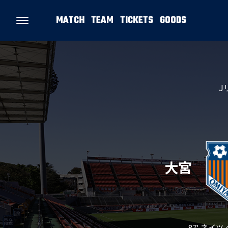
MATCH
TEAM
TICKETS
GOODS
J
大宮
87' ネイ