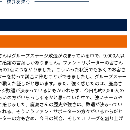
続きを読む
が、公式戦初出場を果たす。DF福田は3月20日の明治安田生
、渡部は4月2日の第5節・磐田戦以来のスタメンとなる。
屋で形成。大屋はゲームキャプテンにも指名された。中盤で
右サイドはマテウス、同左サイドは泉澤だ。2トップはネイツ
と色鮮やかな緑のピッチ、それにオレンジのコントラストが
04分にゲームが動き出した。
んはグループステージ敗退が決まっている中で、9,000人以
のの、ゲームの入りは悪くない。アルディージャが最初に相手
て感謝の言葉しかありません。ファン・サポーターの皆さん
受けたマテウスが右サイドを突破する。内側へ持ち直して左足
後の1点につながりました。こういった状況でも多くのお客さ
たたいた。
ワーを持って試合に臨むことができましたし、グループステー
で戦えた証しだと思います。また、強く感じたのは、鹿島さ
ミドルがGKを襲い、江坂の右足シュートがゴールをかすめる
ジ敗退が決まっているにもかかわらず、今日も約2,000人の
ングスローをきっかけに2次攻撃を仕掛け、江坂の左足シュー
らいの方がいらっしゃるかと思っていた中で、強いチームや
と感じました。鹿島さんの歴史や強さは、敗退が決まってい
られる、そういうファン・サポーターの方々がいるからだと
とう」と指示された後半は、コンビネーション豊かに厚みの
ーターの方も含め、今日の試合、そしてＪリーグを盛り上げ
でパスを受けた江坂がドリブルで抜け出し、ペナルティーエリ