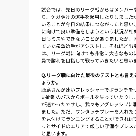
ア内まで持ち込んで右足でシュートする。
た。
試合では、先日のリーグ戦からはメンバー
り、ケガ明けの選手を起用したりしました
60分には江坂が退き、清水が投入される。
いることが今日の結果につながったと思い
式戦初出場だ。63分には岩上のロングスロ
に向けて良い準備をしようという状況が相
マテウスに代わって小島がピッチに立つ。
日もミスやできないことがありましたが、
攻撃を許すシーンも生まれていく。
ていた泉澤選手がアシストし、それほど出
は、リーグ戦に向けても非常に大きなものに
ここで輝いたのがGK松井だ。73分、77
員で勝利を目指して戦っていきたいと思い
終ラインが後退せずにコンパクトさを保っ
田に代わって52分から出場した高山も、試
Q.リーグ戦に向けた最後のテストとも言
ょうか。
攻守両面にわたる頑張りが、ゴールへつな
鹿島さんが速いプレッシャーでボランチを
が、緩急鋭いドリブルでゴールラインのギ
い距離のパスからボールを失っていたりし
でプッシュし、ＮＡＣＫ５スタジアム大宮
が速かったですし、我々もアグレッシブに
との1対1を迎えるなど、最後まで攻撃の姿
ました。ただ、ワンタッチプレーを入れた
を見付けてランニングすることができれば
決勝ゴールをあげたペチュニクは「仁の突
っとサイドのエリアで厳しい守備やプレス
澤をたたえ、泉澤は「結果がついてきて良
と思います。