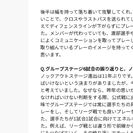
キャプテンを務めた大屋も、チーム全体の
後半は幅を持って落ち着いて攻撃してくれ
「ヤマザキナビスコカップでは後半に押し
いことで、クロスやラストパスを送られて
が、しっかりチームで守ることができた。
えてディフェンスラインが下がらずにプレ
ってこの試合に臨んでいて、その中で結果
た。メンバーが代わっていても、渡部選手
によくコミュニケーションを取ってプレー
同時刻開催のゲームでグループ首位の神戸
取り組んでいるプレーのイメージを持って
終えた。それでも、無敗での8強入りは大
思います。
す。誰がピッチに立っても、渋谷監督のサ
するチーム状況を的確に言い当てている。
Q.グループステージ6試合の振り返りと、
ノックアウトステージ進出は11年ぶりで
グループステージ6試合を振り返り、渋谷
ばいけないという決まりがありましたが、
戦をヤマザキナビスコカップへつなげると
と考えていました。なぜなら、昨年の思い
ではなく、ホームでファン・サポーターへ
なければいけない判断をする際、公式戦に
した。今後のリーグ戦へつなげる試合がで
味でグループステージでは常に選手たちの
戦への期待はさらに高まっている。
レーをし、そしてリーグ戦でも良いプレー
た、選手たちが1試合1試合に向けてエネ
(総評:戸塚啓／写真:山田勉)
た。例えば、リーグ戦とは違う形で前線か
にもつなげていく。その繰り返しでチーム