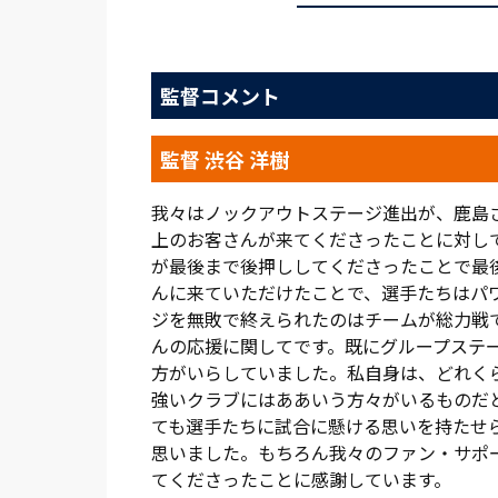
方で今シーズンから在籍する30歳のGK松井
命Ｊ１リーグ 1stステージ第4節・広島戦
監督コメント
最終ラインは右から渡部、福田、山越、大
は岩上と大山がダブルボランチ、2列目の
ペチュニクと江坂である。澄み切った青空
監督 渋谷 洋樹
眩しいＮＡＣＫ５スタジアム大宮で、14時
我々はノックアウトステージ進出が、鹿島さ
リーグ戦とはメンバーを入れ替えているも
上のお客さんが来てくださったことに対し
ゴールへ迫ったのは19分、江坂のパスを
が最後まで後押ししてくださったことで最
を振り抜くと、強烈な一撃がクロスバーを
んに来ていただけたことで、選手たちはパ
ジを無敗で終えられたのはチームが総力戦
26分にも鹿島ゴールを脅かす。岩上の右足
んの応援に関してです。既にグループステー
ように左へ逸れていく。30分には岩上のロ
方がいらしていました。私自身は、どれく
トがGKのセーブにあった。
強いクラブにはああいう方々がいるものだ
ても選手たちに試合に懸ける思いを持たせ
渋谷洋樹監督から「全体をコンパクトに保
思いました。もちろん我々のファン・サポ
ある攻撃を繰り広げていく。57分、中盤
てくださったことに感謝しています。