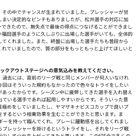
奮闘を勝因にあげた。
、その中でチャンスが生まれていました。プレッシャーが甘
込まれることが多く、今日もそういった展開になりました
しまい決定的なピンチもありましたが、松井選手の対応に加
リーグ戦に出ていない選手はアピールしたい気持ちを強く持
ーできたので、無失点で最後の得点につなげることができまし
が出たのは良かったです」
や福田選手のように久しぶりに出場した選手がいても、全体的
してくれました。また、終盤に出場した選手たちも普段から
が勝利したため、アルディージャはAグループの戦いを2位で
くれていましたので、質の部分をもっともっと上げてほしいと
きな意味を持つ。「チームのやり方が浸透していると思いま
ッカーを理解できている」という福田の肌触りは、好調を維持
ノックアウトステージへの意気込みを教えてください。
す。過去には、直前のリーグ戦と同じメンバーが何人いなけれ
監督は「ヤマザキナビスコカップをリーグ戦へつなげ、リーグ
今回はそういった規約もなかったので色々なトライをしたい
いう相乗効果がありました。今日も我々にとっては消化試合
があったからです。シーズン中に疲弊してきた選手を入れ替え
勝利を届けることを目指して戦い、結果を残すことができま
出ている選手であれば起用しやすいからです。そういった意
きたと思います」と総括した。この日の勝利により、リーグ
見極めをしていましたし、ヤマザキナビスコカップで良いプ
をするという相乗効果を生むことができたと思います。ま
ルギーを持って臨んでくれ、プレーに躍動感を出してくれまし
らプレッシャーを掛けるというトライをし、それをリーグ戦
が少しずつ出来上がってきたと思います。この6試合で多くの