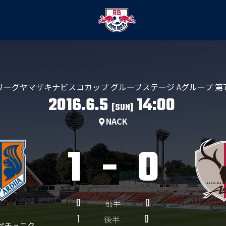
リーグヤマザキナビスコカップ グループステージ Aグループ 第
2016.6.5
14:00
[SUN]
NACK
1
-
0
0
0
前半
1
0
後半
ツ ペチュニク