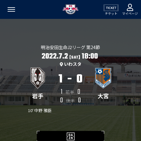
チケット
マイページ
明治安田生命J2リーグ 第24節
2022.7.2
18:00
[SAT]
いわスタ
1
-
0
1
0
前半
岩手
大宮
0
0
後半
10' 中野 雅臣