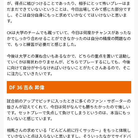
返したが、相手DFにクリアされた。直後には、高柳が左サイド
が、得点に結びつけることであったり、相手にとって怖いプレーはま
だまだできていないということは、今日出場してみて感じた部分です
からゴール前にクロス。西村のダイビングヘッドは相手GKに阻
し、そこは自分自身にもっと求めていかなくてはいけないと思いま
まれた。
す。
88分の右CK。キッカーは高柳。ファーサイドに上がったボール
CKは大学のチームでも蹴っていて、今日は何度かチャンスがあったな
を西村が頭ですらし、茂木が胸で押し込もうとしたが相手GKの
かでしっかり合わせることができなかったのは自分の精度の問題なの
正面を突いた。途中から入った富山をターゲットにして、最後
で、もっと練習が必要だと感じました。
まで攻め込んだ。90+2分には、左サイドからのクロスを富山が
ヘディングシュート。ゴールネットを揺らしたが、その前にオ
今後は大学との兼ね合いもあるなかで、どちらの重点を置いて活動し
フサイドがありノーゴールとなった。90+5分、右からのCKが相
ていくかは現状わかりませんが、どちらでプレーするにしても、今後
手にクリアされたところで試合終了のホイッスル。0−1で敗れ
に向けて自分がやらなければいけないことがたくさんあるので、そこ
た。
に注力していきたいです。
悔しい敗戦だ。何度も攻めながら、ゴールをこじ開けることが
DF 36 吉永 昇偉
できなかった。しかし、戦う姿勢は保ち続けなければいけな
い。次節は中3日で岡山戦。アウェイゲームが続くが、勝点奪取
試合前のアップでピッチに入ったときに多くのファン・サポーターの
が最大の命題だ。
皆さんが迎えてくれて、今日は何がなんでも勝ちたかったので悔しい
です。セットプレーで失点して負けてしまうというのは、本当にもっ
(総評:
岩本 勝暁)
たいないと感じています。
相馬さんの求めている「どんどん前に行くサッカー」をもっと体現し
ていかないと点は入らないと思いますし、そういったなかでサイドバ