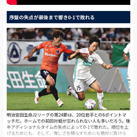
序盤の失点が最後まで響き0-1で敗れる
明治安田生命J2リーグの第24節は、20位岩手との6ポイントマ
ッチだ。ホームでの前回対戦が忘れられない人も多いだろう。後
半アディショナルタイムの失点によって0-1で敗れた。順位を上
げるためにも、そして、悔しさを晴らすためにも絶対に負けら