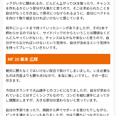
ックがいかに関われるか、どんどん上がってCKを取ったり、チャンス
を作れるかという部分が大事だと思うので、そこは求められたことを
自分がもっと引き出して得点につなげられるように、自分にベクトル
を向けて取り組まなければいけないと感じています。
前半にシュートまで持っていったシーンがありましたが、その1本で
終わらせるのではなく、サイドバックだからということは関係なくど
んどんやっていかないと、チャンスはなかなか来ないと思うので、自
分がやらなければいけないという気持ち、自分が決めるという気持ち
を持ってプレーしていきたいです。
MF 20 栗本 広輝
絶対に勝たなくてはいけない試合で負けてしまいました。いま必要な
ものは内容よりも勝ち点3なので、本当に悔しいですし、その一言に
尽きます。
今日はボランチで大山選手とのコンビになりましたが、自分が求めら
れていることはすごくシンプルなので、コンビを組む選手によって少
し調整はしますが、大きな部分は変わらないと思っています。
自分の予測であったり、周囲から声でサポートを受けたりしながら、
ピンチを潰せるシーンもありましたが、やはり勝ちにつながらないと