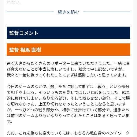
れない。
続きを読む
ポジションに変動があった。泉澤が菊地と2トップを組み高い位
置でプレー、左サイドハーフの矢島慎と連動して左サイドを攻
略した。第7節以来のスタメンとなった栗本はダブルボランチの
監督コメント
一角に入った。さらに今シーズン初スタメンの吉永が左サイド
バックに。そして、これまで左サイドバックが定位置だった小
野が右サイドハーフに入って数々のチャンスを演出した。
監督 相馬 直樹
試合はいきなり動いた。開始早々に右サイドから攻めると茂木
のクロスに合わせた矢島慎がヘディングシュート。枠をとらえ
遠く大宮からたくさんのサポーターに来ていただきました。一緒に喜
び合えないことが本当に悔しいですし、残念で申し訳ないですが、
ることはできなかったが、この試合の狙いがはっきりしたシー
我々と一緒に戦ってくれたことにまずは感謝したいと思っています。
ンだった。しかし、10分、CKから失点。序盤から1点を追いか
ける展開になった。
今日のゲームのなかで、選手たちに対してまずは「戦う」という部分
で相手を上回る、そういうものを見せてほしいと話をしました。結果
その後もボールを支配し、随所で岩手の3バックの脇に空いたス
的に負けてしまい、取り切る部分、そして取らせない部分、そこで勝
ペースから攻撃を仕掛けた。セットプレーも大きなチャンスに
ち切れなかった、上回り切れなかったということになると思います
なった。23分には左サイドを突破した泉澤のクロスに、ゴール
が、一つひとつの戦う部分や、相手に仕掛けていく部分で、選手たち
前に残っていた西村がシュート。惜しくも相手GKにボールが収
は前回のゲームよりもかなりやってくれたところはあると思っていま
まった。
す。
球際の激しい競り合いも続いた。34分の右CKは変化を加え、逆
ただ、これを勝ちに変えていくには、もちろん私自身のベンチワーク
サイドに抜けたボールを西村が折り返して大山がシュート。36