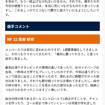
を含めて、もう一段上げなければいけません。それでも、選手たちの
分には、右サイドの小野から前線へ。泉澤が抜け出して左足で
今日の頑張りというものは、本当に次につながるものだと思っていま
シュートを放つが、惜しくも相手GKのファインセーブに阻まれ
すし、これをしっかりとつないで勝ちに変えていけるようにしたいで
た。何度も攻撃を仕掛けたが、岩手の粘り強い守備の前に0−1で
す。
前半を折り返した。
選手コメント
後半も序盤からチャンスを得た。48分、中盤でボールを奪う
と、素早く前線にボールを送り込んで中に入った小野が左足でミ
ドルシュート。51分には左サイドの泉澤が上げたクロスに、ゴ
MF 32 高柳 郁弥
ール前に走り込んでいた茂木がヘディングシュートを放った。い
ずれもゴールネットを揺らすことはできなかったが、確実に相
メンバー入りは前日に言われたのですが、1週間準備をしてきました
手のゴール前を脅かしていた。
し、そのつもりでやってきたので、「絶対に勝ってやろう」と思って
岩手に来ました。
ピンチの場面では、GK志村が守備範囲の広さを見せた。ベンチ
も動いた。62分、河田、小島、高柳の3人を同時にピッチに送り
最初は滑りやすいピッチや環境の違いであったり、右サイドハーフは
出した。特別指定選手の高柳にとってはデビュー戦だ。直後に
去年、一昨年は大学でもプレーしていたのですが、今年は違うポジシ
は、相手の意表を突いた矢島慎が、鋭い突破からシュートを放
ョンで試合に出ることが多かったので、慣れるのに時間がかかった部
った。ボールは惜しくもクロスバーをたたいたが、攻撃のギア
分はありました。それでも数分経ってからは慣れてきましたし、自分
が一気に上がった。
の持ち味や、やりたいことを見せられた部分もあったなかで、結果に
つなげられなかったことはすごく悔しいです。
河田が前線を縦横無尽に駆け回り、相手の守備に揺さぶりをか
けた。右サイドハーフの高柳も、積極的に攻撃に絡んだ。80分
自分の持ち味であるボールコントロールで1枚はがすことや、チャン
には奥抜を投入。83分、左サイドを突破した河田が中央に折り
スを作ったり、ゴール前まで持っていくシーンは何度か作れました