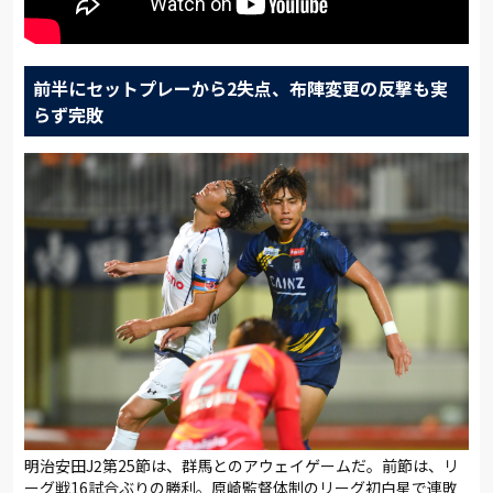
前半にセットプレーから2失点、布陣変更の反撃も実
らず完敗
明治安田J2第25節は、群馬とのアウェイゲームだ。前節は、リ
ーグ戦16試合ぶりの勝利。原崎監督体制のリーグ初白星で連敗