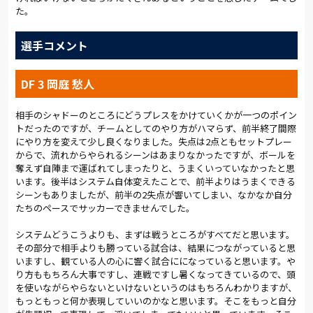
動かされる時間が長くなった。岡庭は「相手のシャドーにプレ
た。
スをかけようとしていたけど、思ったより(狙いが)ハマらなかっ
た」と唇をかんだ。両ウイングバックがワイドに張る相手をマ
選手コメント
ークすると、最終ラインの手前に入り込んでくる相手のシャドー
ストライカーを捕まえきれない。中野と柴山は前にボールを奪
いに行こうとすると、周りのスペースを相手に使われる。高柳と
DF 3 岡庭 愁人
栗本のダブルボランチが広いエリアをカバーに走るが、後手を
強いられた。
相手のシャドーのところにどうプレスをかけていくかが一つのポイン
トだったのですが、チームとしてのやり方がハマらず、前半終了間際
降雨により、無風の蒸し暑い環境は解消されたが、反撃の手立
にやり方を変えて少し良くなりました。失点は2点ともセットプレー
てがない状況では心理的な負担も大きい。40分、CKからヘディ
からで、流れからやられるシーンはあまりなかったですが、ボールを
ングシュートを打たれ、GK笠原が弾いたボールをミドルシュー
奪えず自陣まで運ばれてしまったりと、うまくいっていなかったと思
トでたたき込まれて失点。2点のビハインドを負った。
います。後半はシステム自体変えたことで、前半よりはうまくできる
シーンもありましたが、前半の2失点が響いてしまい、なかなか自分
原崎監督は「中盤を1枚前に出して5-3-2のような形にした」と
たちのペースでサッカーできませんでした。
前半のうちに手を打っていたが、流れを大きく変えることはで
きなかった。後半開始から3人を同時に交代。富山、泉澤、三幸
システムどうこうよりも、まずは戦うところがすべてだと思います。
を投入し、布陣も4-4-2に変更した。相手にボールを保持される
その部分で相手よりも勝っている試合は、結果につながっていると思
展開は変わらなかったが、フリーで持たせて動かされることは
いますし、観ている人の心に響く試合にになっていると思います。や
なくなり、中盤の攻防に持ち込むことはできた。
り方ももちろん大事ですし、連戦ですし暑くなってきているので、頭
を使いながらやらないといけないというのはもちろんわかりますが、
しかし、52分にカウンターでシュートまで持ち込まれるなど、
もっともっと何か表現していいのかなと思います。そこをもっと自分
良いリズムの展開にならなかった。三幸を中心としたパスワー