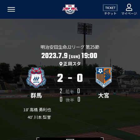
チケット
マイページ
明治安田生命J2リーグ 第25節
2023.7.9
19:00
[SUN]
正田スタ
2
-
0
2
0
前半
群馬
大宮
0
0
後半
18' 高橋 勇利也
40' 川本 梨誉