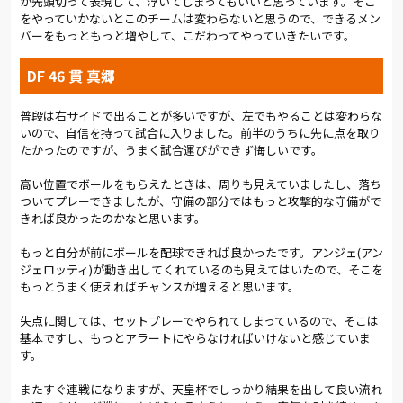
が先頭切って表現して、浮いてしまってもいいと思っています。そこ
クで相手に揺さぶりをかけようとするが、泉澤が良い形でボー
をやっていかないとこのチームは変わらないと思うので、できるメン
ルを持つ場面が少なく、なかなか突破口が見つからない。
バーをもっともっと増やして、こだわってやっていきたいです。
互いに選手交代を行ったのは、74分。群馬は明確な5バックに変
DF 46 貫 真郷
更して守備を固めてきた。相手が引いたぶん、崩すのは難しい
が、攻撃の回数は増える。原崎監督は右サイドバックに関口を
普段は右サイドで出ることが多いですが、左でもやることは変わらな
投入。フレッシュな力で打開を図った。少しずつ相手ゴールに
いので、自信を持って試合に入りました。前半のうちに先に点を取り
迫る回数は増える中、76分にアンジェロッティのポストプレー
たかったのですが、うまく試合運びができず悔しいです。
から柴山が放ったシュートは、右ポストを直撃。88分には、左
CKを富山がヘディングシュート。右に外れたが惜しかった。し
高い位置でボールをもらえたときは、周りも見えていましたし、落ち
かし、最後までゴールネットを揺らすことはできず、0-2でタイ
ついてプレーできましたが、守備の部分ではもっと攻撃的な守備がで
ムアップ。前節勝利の勢いを生かすことはできなかった。
きれば良かったのかなと思います。
岡庭は「システムがどうこうという部分はありますけど、戦う
もっと自分が前にボールを配球できれば良かったです。アンジェ(アン
ところがすべて。暑い中での連戦でやり方は大事だけど、もっと
ジェロッティ)が動き出してくれているのも見えてはいたので、そこを
戦う部分を表現しないといけない。もっとこだわってやりた
もっとうまく使えればチャンスが増えると思います。
い」と、個々で改善できる余地の追求に目を向けた。
失点に関しては、セットプレーでやられてしまっているので、そこは
基本ですし、もっとアラートにやらなければいけないと感じていま
次戦は、天皇杯3回戦のC大阪戦。中2日でアウェイ連戦と厳しい
す。
日程で、さらに中3日で次節の栃木戦をホームで迎える。天皇杯
では、勝利はもとより、リーグ戦につながる収穫をつかみた
またすぐ連戦になりますが、天皇杯でしっかり結果を出して良い流れ
い。