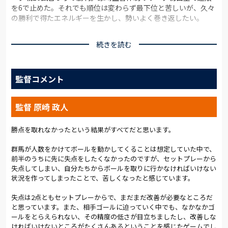
を6で止めた。それでも順位は変わらず最下位と苦しいが、久々
の勝利で得たエネルギーを生かし、勢いよく巻き返したい。
先発メンバーは、前節から2人を変更。前節、途中出場で終了間
続きを読む
際に決勝点を奪ったアンジェロッティが先発。最終ラインでは、
主軸である茂木が累積警告で出場停止。左ウイングバックには
貫が起用された。
監督コメント
試合の立ち上がり、じっくりとパスを回す群馬に押し込まれる
と、4分に際どいシュートを放たれ、いきなりピンチとなった。
監督 原崎 政人
連続攻撃を受けることはなく、大森や浦上がロングパスで相手
を押し返し、新里はショートパスの組み立てで全体の押し上げ
を促した。
勝点を取れなかったという結果がすべてだと思います。
群馬が人数をかけてボールを動かしてくることは想定していた中で、
しかし、全体的には群馬のペース。18分、相手FKからサイドチ
前半のうちに先に失点をしたくなかったのですが、セットプレーから
ェンジをされ、守備がずれたところにクロスを入れられると、
失点してしまい、自分たちからボールを取りに行かなければいけない
弾き返そうとしたがクリアが相手に当たり、相手の二次攻撃
状況を作ってしまったことで、苦しくなったと感じています。
へ。左から打たれたシュートのこぼれ球を押し込まれ、先制さ
れた。
失点は2点ともセットプレーからで、まだまだ改善が必要なところだ
と思っています。また、相手ゴールに迫っていく中でも、なかなかゴ
22分にも相手のFKから強烈なシュートを打たれ、GK笠原のセー
ールをとらえられない、その精度の低さが目立ちましたし、改善しな
ブで辛くも防いだ。時間が進むにつれ、相手のポゼッションに
ければいけないところがたくさんあるということを感じたゲームでし