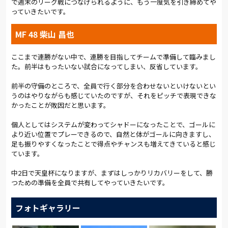
で週末のリーグ戦につなげられるように、もう一度気を引き締めてや
っていきたいです。
(総評:
平野 貴也
)
MF 48 柴山 昌也
ここまで連勝がない中で、連勝を目指してチームで準備して臨みまし
た。前半はもったいない試合になってしまい、反省しています。
前半の守備のところで、全員で行く部分を合わせないといけないとい
うのはやりながらも感じていたのですが、それをピッチで表現できな
かったことが敗因だと思います。
個人としてはシステムが変わってシャドーになったことで、ゴールに
より近い位置でプレーできるので、自然と体がゴールに向きますし、
足も振りやすくなったことで得点やチャンスも増えてきていると感じ
ています。
中2日で天皇杯になりますが、まずはしっかりリカバリーをして、勝
つための準備を全員で共有してやっていきたいです。
フォトギャラリー