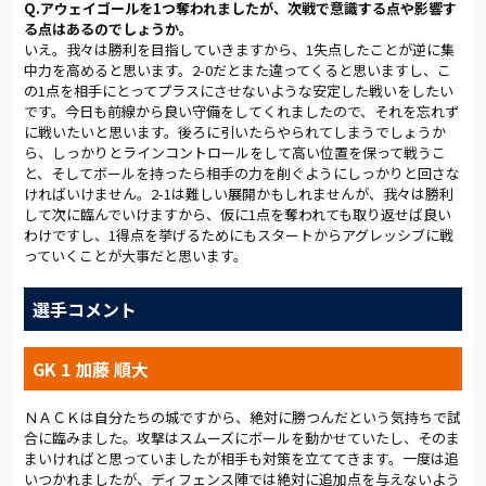
Q.アウェイゴールを1つ奪われましたが、次戦で意識する点や影響す
る点はあるのでしょうか。
(総評:平野貴也／写真:早草紀子)
いえ。我々は勝利を目指していきますから、1失点したことが逆に集
中力を高めると思います。2-0だとまた違ってくると思いますし、こ
の1点を相手にとってプラスにさせないような安定した戦いをしたい
です。今日も前線から良い守備をしてくれましたので、それを忘れず
に戦いたいと思います。後ろに引いたらやられてしまうでしょうか
ら、しっかりとラインコントロールをして高い位置を保って戦うこ
と、そしてボールを持ったら相手の力を削ぐようにしっかりと回さな
ければいけません。2-1は難しい展開かもしれませんが、我々は勝利
して次に臨んでいけますから、仮に1点を奪われても取り返せば良い
わけですし、1得点を挙げるためにもスタートからアグレッシブに戦
っていくことが大事だと思います。
選手コメント
GK 1 加藤 順大
ＮＡＣＫは自分たちの城ですから、絶対に勝つんだという気持ちで試
合に臨みました。攻撃はスムーズにボールを動かせていたし、そのま
まいければと思っていましたが相手も対策を立ててきます。一度は追
いつかれましたが、ディフェンス陣では絶対に追加点を与えないよう