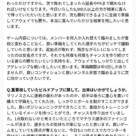
わっただけですから、次で敗れてしまったら延長やPKまで戦わなけ
走って来る選手は見えていた」という家長がヘディングで後方へ
ればいけなくなります。今日いらした6,000人以上の方が結果に喜ん
ボールを残すと、マテウスが走り込んで相手との競り合いを制し
で帰っていただいたと思いますが、次も勝利できるように全員で準備
た。そして、パスフェイクで相手の股を抜くと、鮮やかな弧を描
してアウェイでも勝ち、本当に喜んでいただける結果を残したいと思
くミドルシュートでゴールネットを揺らした。
います。
マテウスは序盤から、精力的なプレスバックで何度も相手ボー
ゲーム内容については、メンバーを何人か入れ替えて臨みましたが普
ルを奪って守備でも貢献。そのたびに沸いた声援に対して「み
段と変わることなく、良い準備をしてくれた選手たちがピッチで躍動
んなの大きな声援が励みになった」と、後押しされるかのよう
していたと思います。追加点が取れず、残念ながら1-1になってしま
に勢いのあるプレーを持続させた。先制後は、改善されたチー
ったのは反省点ですが、それでも何度も何度もチャンスを作り続けて
ム全体の連係面で相手を圧倒。右サイドバックの渡部のクロス
いる彼らの勝ちたいという気持ちを、アウェイでもしっかりと出して
からFW江坂のヘディングシュート、大山が蹴ったFKのこぼれ球
アグレッシブな戦いをしたいと思います。準備期間は中3日しかあり
に家長が詰めるシーンなど攻勢が続いた。
ませんが、良いコンディションと良いメンタル状態で臨めるように次
に向かっていきたいです。
後半に入っても勢いは止まらず、55分に前線で清水のボールカ
ットから家長がシュート。56分にはマテウスのクロスに左サイ
Q.重要視していたビルドアップに関して、出来はいかがでしょうか。
マリノスさんに連戦の疲れがあったのか、前半は後ろに重心を置いて
ドバックの大屋が飛び込み、70分には渡部のクロスを江坂が頭
構えて守備をしてくれた分、しっかりとボールを動かすことができま
で狙った。しかし、チャンスを逃し続ければピンチがやって来
した。良いポジションニングができたことで、普段からトレーニング
る。71分、横浜FMの左サイドバックの金井に同点ゴールを決め
しているイメージを持つことができ、チャンスを作り出せていまし
られてしまった。
た。1点取れないかと考えていたところでマテウス選手のファインゴ
ールが決まり、選手たちの気持ちが楽になったと思います。良いゲー
ルヴァンカップのノックステージは、決勝戦を除いてホーム＆
ムをしていても得点が奪えないと、今日も1つのミスでカウンターを
アウェイの合計スコアで争われる。2試合の合計スコアが同じ場
受けていた場面は複数ありましたし、そこで得点を奪う能力をマリノ