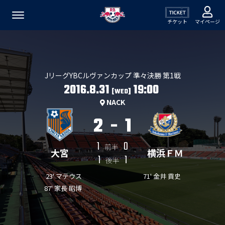
チケット
マイページ
JリーグYBCルヴァンカップ 準々決勝 第1戦
2016.8.31
19:00
[WED]
NACK
2
-
1
1
0
前半
大宮
横浜ＦＭ
1
1
後半
23' マテウス
71' 金井 貢史
87' 家長 昭博