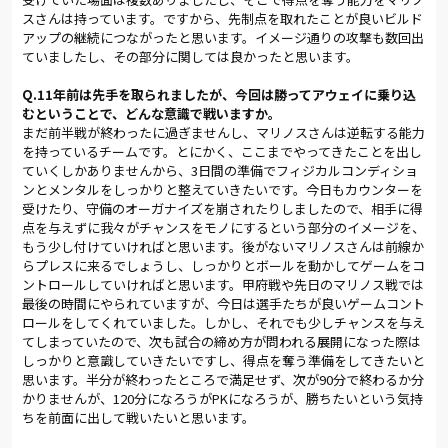
合はアウェイゴールが多い方が勝利し、第2戦がアウェイのた
スさんは持っています。ですから、先制点を取れたことが良いビルド
め、ここで引分けると不利だ。大きく気落ちしそうな展開とな
アップの継続につながったと思います。イメージ通りの攻撃も数回出
ったが、渋谷監督は泉澤、ムルジャを投入して攻撃の意志を明
ていましたし、その部分に関しては良かったと思います。
示した。
Q.11年前は先手を取られましたが、今回は勝ってアウェイに乗り込
何より、横浜FMには苦い思いをさせられてきた。今季の2度の対
むということで、どんな意識で戦いますか。
戦では、いずれも先制しながら終盤に追いつかれて勝利を逃し
まだ前半戦が終わったに過ぎませんし、マリノスさんは逆転する能力
た。3度目の正直で、何としても勝ち切りたい相手だった。強い
を持っているチームです。とにかく、ここまでやってきたことを出し
思いがプレーに表れた。試合終了間際の87分、相手のドリブル
ていくしかありませんから、3日間の準備でフィジカルコンディショ
の勢いを大山が懸命なスライディングで止めると、ボールを奪っ
ンとメンタルをしっかりと整えていきたいです。今日もカウンターを
た横山のパスを受けた家長が気持ちを込めたパワーショットで
受けたり、守備のオーガナイズを崩されたりしましたので、相手に得
相手GKの正面を破り、決勝点をたたき込んだ。
点を与えずに我々がチャンスをモノにするという部分のイメージを、
もう少し付けていければと思います。後がないマリノスさんは前線か
らプレスに来るでしょうし、しっかりとボールを動かしてゲームをコ
2-1での勝利となったが、まだ本当の勝負はついていない。アウ
ントロールしていければと思います。甲府戦や先日のマリノス戦では
ェイゴールを奪われたこともあり、中3日で迎える第2戦も油断
最後の時間にやられていますが、今日は選手たちが良いゲームコント
はできない。渋谷監督は「まだ半分が終わっただけ。次の試合
ロールをしてくれていました。しかし、それでも少しチャンスを与え
が90分だろうが（合計スコアで並んで延長戦に入って）120分だ
てしまっていたので、次も試合の締め方が問われる展開になった際は
ろうが、PK戦になろうが勝つ気持ちで向かう」と、兜の緒を締
しっかりと意識していきたいですし、得点を奪う準備をしてきたいと
め直していた。
思います。半分が終わったところで満足せず、次が90分で終わるか分
かりませんが、120分になろうがPKになろうが、勝ちたいという気持
ばん回を期する相手をもう一度破り、リーグカップ戦で初の準
ちを前面に出して戦いたいと思います。
決勝進出を成し遂げたい。クラブの新しい歴史を刻むところ
を、多くのファン・サポーターとともに見届けたい。