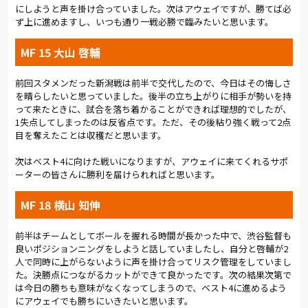
にしようと声を掛け合っていました。次はアウェイですが、勝てば必
ず上に進めますし、いつも通り一戦必勝で臨みたいと思います。
MF 15 大山 啓輔
前回スタメンだった新潟戦は前半で交代したので、今日はその悔しさ
を晴らしたいと思っていました。後半の立ち上がりに相手が勢いを持
って来たときに、試合を落ち着かることができれば理想的でしたが、
1失点してしまったのは反省点です。ただ、その後粘り強く戦って2点
目を奪えたことは収穫だと思います。
次はベスト4に向けた戦いになりますが、アウェイに来てくれるサポ
ーターの皆さんに勝利を届けられればと思います。
MF 18 横山 知伸
前半はチームとしてボールを握れる時間が長かった中で、渋谷監督も
良いポジションニングをしようと話していましたし、自分と啓輔が2
人で同時に上がらないように声を掛け合ってリスク管理をしていまし
た。決勝点につながるカットができて良かったです。次の結果次第で
は今日の勝ちも意味がなくなってしまうので、ベスト4に進めるよう
にアウェイでも勝ちにいきたいと思います。