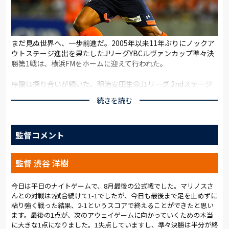
まだ見ぬ世界へ、一歩前進だ。2005年以来11年ぶりにノックア
ウトステージ進出を果たしたJリーグYBCルヴァンカップ準々決
勝第1戦は、横浜FMをホームに迎えて行われた。
序盤は探り合いが続いた。明治安田生命J1リーグ 2ndステージ
第10節から中3日の連戦で先発選手を大幅に入れ替えて臨んでい
続きを読む
るため、連係を取るのに時間が掛かった印象だ。しかし、その
中で着々とテンポアップに励む選手がいた。ボランチの大山
だ。
監督コメント
6/11・新潟戦以来となる先発で「相当、気合いが入っていた」
と話した背番号15は、周囲へ指示を積極的に飛ばして展開を改
監督 渋谷 洋樹
善。普段、中盤のサポートに下りるプレーの多いFW家長に対し
ても、前に残ってほしいと注文した。大山は「中盤まではスムー
ズに展開できていたので、アキさんには、相手が一番怖がる最
今日は平日のナイトゲームで、8月最後の公式戦でした。マリノスさ
んとの対戦は2試合続けて1-1でしたが、今日も最後まで足を止めずに
終ラインとの勝負をしてほしかった」と理由を話した。
粘り強く戦った結果、2-1というスコアで終えることができたと思い
ます。最後の1点が、次のアウェイゲームに向かっていくための本当
狙いは、23分に実を結んだ。家長が相手最終ラインの抜け出し
に大きな1点になりました。1失点していますし、準々決勝は半分が終
を狙ったところへ、大山がロングパス。「自分がいたスペースに