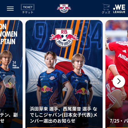
チケット
グッズ
浜田芽来 選手、西尾葉音 選手 な
プテン、副
でしこジャパン(日本女子代表)メ
せ
ンバー選出のお知らせ
7/25