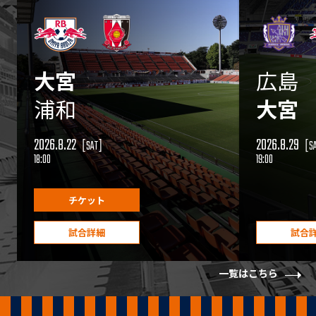
大宮
広島
浦和
大宮
2026.8.22
2026.8.29
[SAT]
[S
18:00
19:00
チケット
試合詳細
試合
一覧はこちら