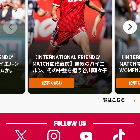
ENDLY
【INTERNATIONAL FRIENDLY
【INTER
バイエルン
MATCH開催直前】無敵のバイエ
MATC
ームか。
ルン、その中盤を担う谷川萌々子
WOME
記事を読む
記事
一覧はこちら
FOLLOW US