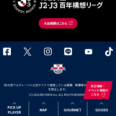
大会概要はこちら
RB大宮アルディージャ公式サイトで使用している画像、映像等の無断での複製・転載
試合情報・
を禁止します。
イベント情報は
こちら
(C) 2024 RB OMIYA Inc. ALL RIGHTS RESERVED
PICK UP
MAP
GOURMET
GOODS
PLAYER