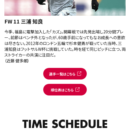
FW 11 三浦 知良
今季、福島に電撃加入した「カズ」。開幕戦では先発出場し20分間プレ
ー、前節はベンチ外となったが、60歳手前になってもなお成長への意欲
は尽きない。2012年のロンドン五輪で杉本健勇が戦っていた当時、三
浦知良はフットサルW杯に挑戦していた。時を経て同じピッチに立つ、両
ストライカーの共演に注目だ。
（近藤 健多朗）
選手一覧はこちら
順位表はこちら
TIME SCHEDULE