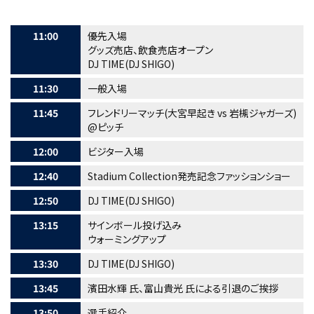
11:00
優先入場
グッズ売店、飲食売店オープン
DJ TIME(DJ SHIGO)
11:30
一般入場
11:45
フレンドリーマッチ(大宮早起き vs 岩槻ジャガーズ)
@ピッチ
12:00
ビジター入場
12:40
Stadium Collection発売記念ファッションショー
12:50
DJ TIME(DJ SHIGO)
13:15
サインボール投げ込み
ウォーミングアップ
13:30
DJ TIME(DJ SHIGO)
13:45
濱田水輝 氏、富山貴光 氏による引退のご挨拶
13:50
選手紹介