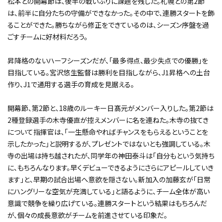
松本との開幕節は、後半の戦いぶりに課題を残した。札幌との第2節
は、前半に自分たちの守備ができなかった。その中で、連勝スタートを飾
ることができた。勝ちながら修正をできているのは、シーズン序盤を過
ごすチームに好材料だろう。
昇降格のないハーフシーズンだが、「最多得点、最少失点での優勝」を
目指している。宮沢悠生監督は勝利を目指しながら、J1昇格への土台
作り、J1で通用する選手の育成を見据える。
開幕節、第2節と、18歳のルーキー日髙元がメンバー入りした。第2節は
2種登録選手の木寺優直が控えメンバーに名を連ねた。木寺の抜てき
について指揮官は、「一生懸命やればチャンスをもらえるということを
示したかった」と説明するが、プレゼントではないとも強調している。木
寺の出場は持ち越されたが、同学年の神田泰斗は「自分もという気持ち
に、もちろんなります。早くデビューできるようにさらにアピールしていき
ます」と、早期の試合出場へ意欲を隠さない。新加入の加藤玄が「日常
にハングリーな空気が充満している」と語るように、チーム全体が高い
意識で競争を繰り広げている。連勝スタートという結果はもちろんだ
が、個々の成長意欲がチームを前進させている印象だ。