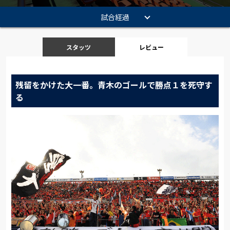
試合経過
スタッツ
レビュー
残留をかけた大一番。青木のゴールで勝点１を死守す
る