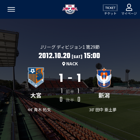
チケット
マイページ
Jリーグ ディビジョン1 第29節
2012.10.20
15:00
[SAT]
NACK
1
-
1
1
1
前半
大宮
新潟
0
0
後半
44' 青木 拓矢
38' 田中 亜土夢