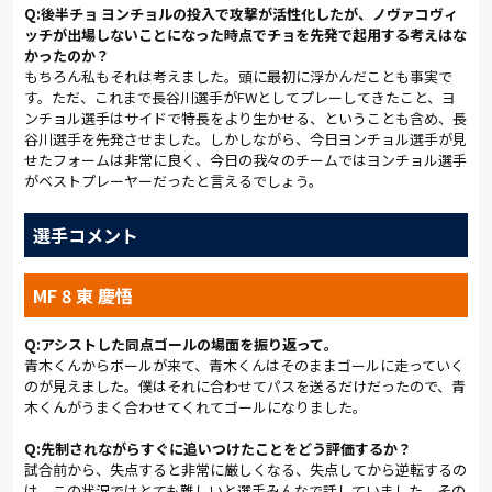
１－１で前半を折り返すと、ベルデニック監督は後半のスター
Q:後半チョ ヨンチョルの投入で攻撃が活性化したが、ノヴァコヴィ
トからチョ ヨンチョルをピッチに送り込む。この交代が功を奏
ッチが出場しないことになった時点でチョを先発で起用する考えはな
して左サイドの攻撃が活性化。空いた中央から青木、チョ ヨン
かったのか？
チョル、東が立て続けにシュートを放ち、新潟のゴール前を脅
もちろん私もそれは考えました。頭に最初に浮かんだことも事実で
かした。
す。ただ、これまで長谷川選手がFWとしてプレーしてきたこと、ヨ
ンチョル選手はサイドで特長をより生かせる、ということも含め、長
さらにアルディージャはズラタンをワントップに配し、東がトッ
谷川選手を先発させました。しかしながら、今日ヨンチョル選手が見
プ下から攻撃の機会をうかがった。しかし、ボールを支配する
せたフォームは非常に良く、今日の我々のチームではヨンチョル選手
新潟の前に、再び守勢を強いられる。新潟の鈴木（大）に許し
がベストプレーヤーだったと言えるでしょう。
た決定的なヘディングシュートは、北野が見事な反応でボール
を弾き出した。その後もアルディージャは渡邉、清水（慎）と攻
選手コメント
撃的なカードを切るが、大きく流れを変えるには至らない。最
大の決定機は試合終了間際の８９分に訪れた。ドリブルで持ち
込んだ渡邉が清水（慎）との連携から突破。落ち着いて右足を
MF 8 東 慶悟
振り抜いたが、シュートは相手ＧＫの正面を突いた。後半だけ
で８本のシュートを放ちながら、最後まで新潟の厚い壁を崩せ
Q:アシストした同点ゴールの場面を振り返って。
ず１－１で試合を終えた。
青木くんからボールが来て、青木くんはそのままゴールに走っていく
のが見えました。僕はそれに合わせてパスを送るだけだったので、青
勝たなければいけない試合だった。しかし、勝点１は獲得し
木くんがうまく合わせてくれてゴールになりました。
た。残留を争う新潟に勝点３を与えなかったという意味でも、
最低限の結果は残したと言える。「同点に追いついたことは、
Q:先制されながらすぐに追いつけたことをどう評価するか？
チームとして自信を持てる。次の柏戦に向けて、ポジティブにと
試合前から、失点すると非常に厳しくなる、失点してから逆転するの
らえたい」と東。下平も「もちろん勝点３が取れたらよかった
は、この状況ではとても難しいと選手みんなで話していました。その