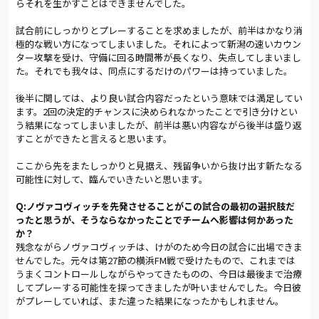
らそれを生かすことはできませんでした。
バルマッチが、いよいよ幕を開けた。
試合前にしっかりとプレーすることを求めましたが、前半はかなり消
守備をベースに試合を進める両チームだが、この日は共に攻撃
極的な戦い方になってしまいました。それによって新潟の速いカウン
の意識を強く感じさせる立ち上がりだった。特にアルディージャ
ター攻撃を受け、守備に回る時間帯が長くなり、失点してしまいまし
は一人一人が持てる力を存分に発揮した。河本は持ち前の高さ
た。それでも我々は、同点にするだけのパワーは持っていました。
を生かして制空権を握った。カルリーニョスは正確なロングフ
ィードで局面を打開した。下平が左サイドを積極的に駆け上が
後半に関しては、より良い試合内容だったという意味では満足してい
り、ボールを受けた東が果敢に仕掛けた。ツートップの一角に
ます。2回の決定的チャンスに決められなかったことで引き分けとい
入った長谷川が足元の強さを生かして前線でボールを散らし、
う結果になってしまいましたが、前半は悪い内容ながら後半は盛り返
ズラタンは右サイドから何度も突破を試みた。
すことができたと言えると思います。
しかし、素早い切り替えからカウンターを仕掛ける新潟にボー
ここから先をまたしっかりと見据え、残留争いから抜け出す新たなる
ルを保持されると、徐々にアルディージャの守る時間が長くなっ
可能性に対して、臨んでいきたいと思います。
ていく。スコアが動いたのは３８分。新潟のブルーノ ロペスに
Q:ノヴァコヴィッチを先発させることがこの試合の最初の選択肢だ
前線でタメを作られると、逆サイドに抜けたボールをフリーの
ったと思うが、そうならなかったことでチームへ影響は何かあった
田中に決められて先制点を献上した。
か？
残念ながらノヴァコヴィッチは、けがのため今日の試合に出場できま
アルディージャもすぐに反撃に出た。４４分、くさびに入った長
せんでした。元々は第27節の横浜FM戦で受けたもので、これまでは
谷川の折り返しを受けた青木がバイタルエリアを突破。東との
うまくコントロールしながらやってきたものの、今日は最後まで治療
ワンツーでペナルティエリア内に侵入すると、鮮やかに相手ＧＫ
してプレーする可能性を探ってきましたが叶いませんでした。今日彼
の股間を抜いて同点に追いついた。
がプレーしていれば、また違った結果になったかもしれません。