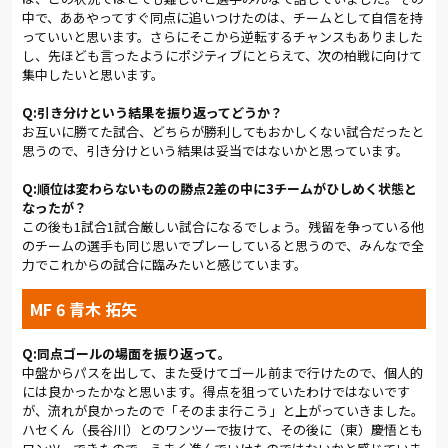
が、まだ試合は残っている。次の柏戦に向けていい準備をした
中で、ああやってすぐ同点に追いつけたのは、チームとして自信を持
い」と気持ちを切り替えた。今シーズンは残り５試合。クライ
っていいと思います。さらにそこから逆転するチャンスもありました
マックスに向けて、「大宮共闘」は続く。
し、先ほども言ったようにポジティブにとらえて、次の柏戦に向けて
集中したいと思います。
Q:引き分けという結果を振り返ってどうか？
(総評: 岩本 勝暁 ／写真:早草 紀子)
お互いに勝てた試合、どちらが勝利してもおかしくない試合だったと
思うので、引き分けという結果は妥当ではないかと思っています。
Q:順位は変わらないものの勝点2差の中に3チームがひしめく状態と
なったが？
この後も1試合1試合厳しい試合になるでしょう。残留を争っている他
のチームの選手も同じ思いでプレーしていると思うので、みんなで全
力でこれからの試合に臨みたいと感じています。
MF 6 青木 拓矢
Q:同点ゴールの場面を振り返って。
中盤からパスを出して、また受けてゴール前まで行けたので、個人的
には良かったかなと思います。得点を狙っていたわけではないです
が、流れが良かったので「そのまま行こう」と上がっていきました。
ハセくん（長谷川）とのワンツーで抜けて、その後に（東）慶悟とも