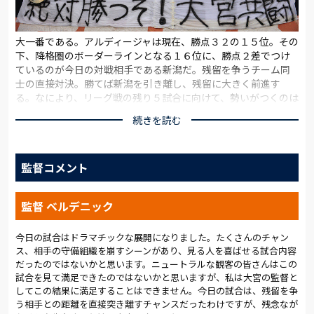
大一番である。アルディージャは現在、勝点３２の１５位。その
下、降格圏のボーダーラインとなる１６位に、勝点２差でつけ
ているのが今日の対戦相手である新潟だ。残留を争うチーム同
士の直接対決。勝てば新潟を引き離し、残留に大きく前進す
る。なにより、リーグ戦の残り５試合に向けて、勢いがつくのは
間違いない。この日の勝利には、勝点３以上の価値がある。
続きを読む
共に好調を維持している。アルディージャは９月１日の浦和戦以
来、２勝３分けと負けなし。天皇杯を含めれば、４勝３分けと
監督コメント
抜群の勝率である。特にリーグ戦は過去４試合で無失点。抜群
の安定感を発揮している要因を、河本は「全員がハードワーク
している」と語っている。
監督 ベルデニック
新潟もリーグ戦は４試合で１勝３分けと負けていない。失点は
リーグ２位の２９点。堅守をベースに、第２７節の名古屋戦で
今日の試合はドラマチックな展開になりました。たくさんのチャン
ス、相手の守備組織を崩すシーンがあり、見る人を喜ばせる試合内容
は大量５得点を稼ぎ出した。守護神のＧＫ東口をケガで欠く
だったのではないかと思います。ニュートラルな観客の皆さんはこの
が、抜群の守備力に変わりはない。お互いに１点が重要な意味
試合を見て満足できたのではないかと思いますが、私は大宮の監督と
を持つ一戦だ。
してこの結果に満足することはできません。今日の試合は、残留を争
１万人のコレオグラフィでＮＡＣＫ５スタジアム大宮がオレン
う相手との距離を直接突き離すチャンスだったわけですが、残念なが
ジ一色に染まった。「大宮共闘」。共に闘い抜く９０分のサバイ