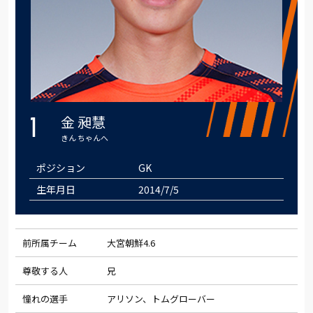
金 昶慧
1
きん ちゃんへ
ポジション
GK
生年月日
2014/7/5
前所属チーム
大宮朝鮮4.6
尊敬する人
兄
憧れの選手
アリソン、トムグローバー