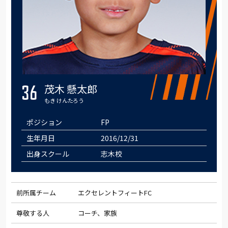
茂木 懸太郎
36
もき けんたろう
ポジション
FP
生年月日
2016/12/31
出身スクール
志木校
前所属チーム
エクセレントフィートFC
尊敬する人
コーチ、家族