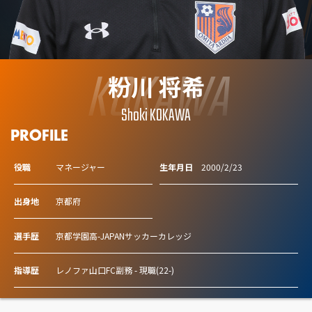
KOKAWA
粉川 将希
Shoki KOKAWA
PROFILE
役職
マネージャー
生年月日
2000/2/23
出身地
京都府
選手歴
京都学園高-JAPANサッカーカレッジ
指導歴
レノファ山口FC副務 - 現職(22-)