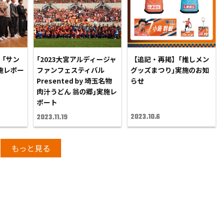
ブ「サン
｢2023大宮アルディージャ
【追記・再掲】｢推しメン
施レポー
ファンフェスティバル
グッズまつり｣実施のお知
Presented by 埼玉名物
らせ
肉汁うどん 翁の郷｣実施レ
ポート
2023.10.6
2023.11.19
もっと見る