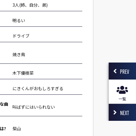
3人(姉、自分、弟)
明るい
ドライブ
焼き鳥
PREV
木下優樹菜
にきくんがおもしろすぎる
一覧
な曲
叫ばずにはいられない
NEXT
は?
柴山