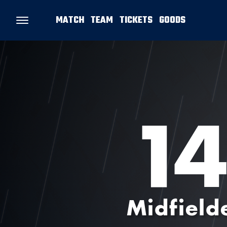
MATCH
TEAM
TICKETS
GOODS
1
Midfield