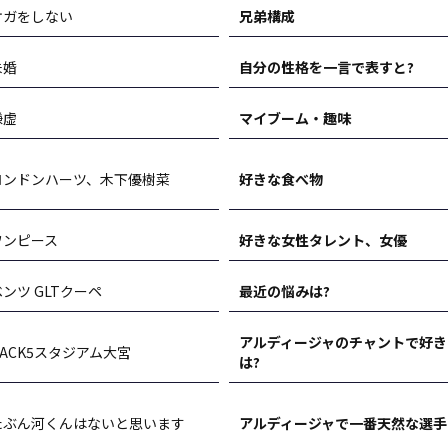
ケガをしない
兄弟構成
未婚
自分の性格を一言で表すと?
謙虚
マイブーム・趣味
ロンドンハーツ、木下優樹菜
好きな食べ物
ワンピース
好きな女性タレント、女優
ンツ GLTクーペ
最近の悩みは?
アルディージャのチャントで好き
NACK5スタジアム大宮
は?
たぶん河くんはないと思います
アルディージャで一番天然な選手