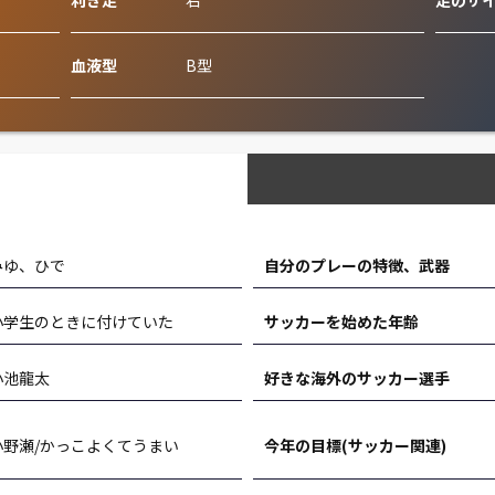
利き足
右
足のサ
血液型
B型
みゆ、ひで
自分のプレーの特徴、武器
小学生のときに付けていた
サッカーを始めた年齢
小池龍太
好きな海外のサッカー選手
小野瀬/かっこよくてうまい
今年の目標(サッカー関連)