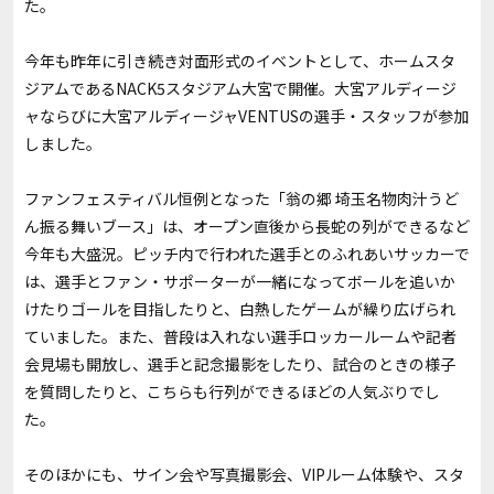
た。
今年も昨年に引き続き対面形式のイベントとして、ホームスタ
ジアムであるNACK5スタジアム大宮で開催。大宮アルディージ
ャならびに大宮アルディージャVENTUSの選手・スタッフが参加
しました。
ファンフェスティバル恒例となった「翁の郷 埼玉名物肉汁うど
ん振る舞いブース」は、オープン直後から長蛇の列ができるなど
今年も大盛況。ピッチ内で行われた選手とのふれあいサッカーで
は、選手とファン・サポーターが一緒になってボールを追いか
けたりゴールを目指したりと、白熱したゲームが繰り広げられ
ていました。また、普段は入れない選手ロッカールームや記者
会見場も開放し、選手と記念撮影をしたり、試合のときの様子
を質問したりと、こちらも行列ができるほどの人気ぶりでし
た。
そのほかにも、サイン会や写真撮影会、VIPルーム体験や、スタ