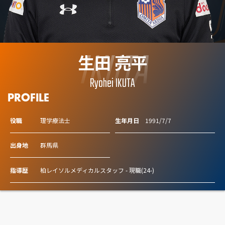
IKUTA
生田 亮平
Ryohei IKUTA
PROFILE
役職
理学療法士
生年月日
1991/7/7
出身地
群馬県
指導歴
柏レイソルメディカルスタッフ - 現職(24-)