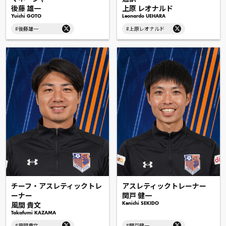
後藤 雄一
上原 レオナルド
Yuichi GOTO
Leonardo UEHARA
#後藤雄一
#上原レオナルド
チーフ・アスレティックトレ
アスレティックトレーナー
ーナー
関戸 健一
風間 貴文
Kenichi SEKIDO
Takafumi KAZAMA
#風間貴文
#関戸健一