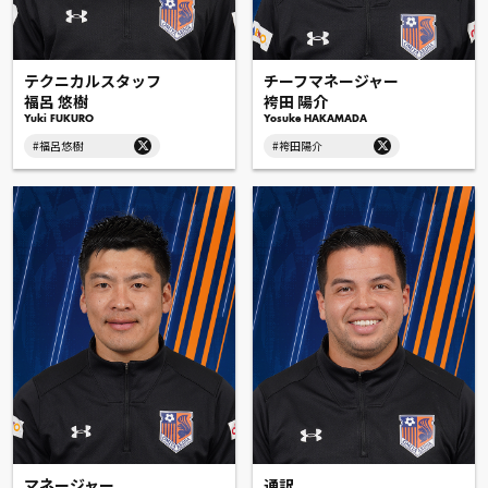
テクニカルスタッフ
チーフマネージャー
福呂 悠樹
袴田 陽介
Yuki FUKURO
Yosuke HAKAMADA
#福呂悠樹
#袴田陽介
マネージャー
通訳