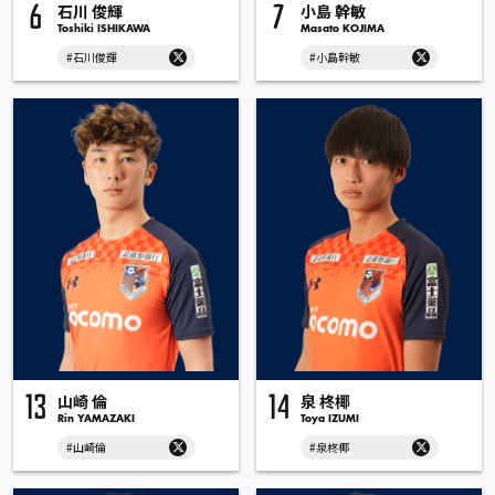
石川 俊輝
小島 幹敏
6
7
Toshiki ISHIKAWA
Masato KOJIMA
#石川俊輝
#小島幹敏
山崎 倫
泉 柊椰
13
14
Rin YAMAZAKI
Toya IZUMI
#山崎倫
#泉柊椰