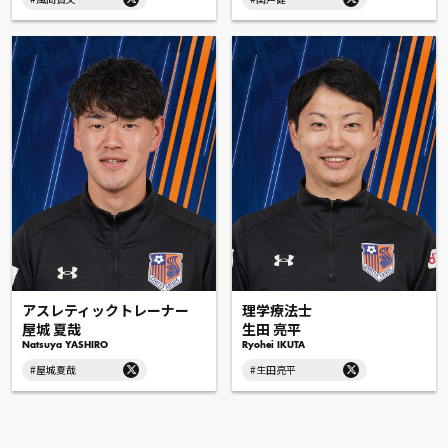
アスレティックトレーナー
理学療法士
屋城 夏哉
生田 亮平
Natsuya YASHIRO
Ryohei IKUTA
#屋城夏哉
#生田亮平