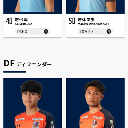
志村 滉
若林 学歩
40
50
Ko SHIMURA
Manafu WAKABAYASHI
#志村滉
#若林学歩
DF
ディフェンダー