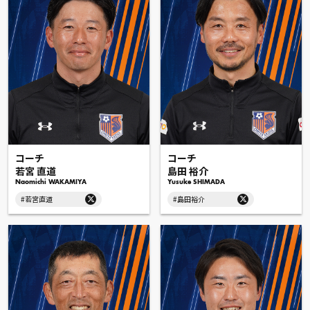
コーチ
コーチ
若宮 直道
島田 裕介
Naomichi WAKAMIYA
Yusuke SHIMADA
#若宮直道
#島田裕介