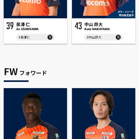
JFA・Jリーグ
特別指定選手
泉澤 仁
中山 昂大
39
43
Jin IZUMISAWA
Kota NAKAYAMA
#泉澤仁
#中山昂大
FW
フォワード