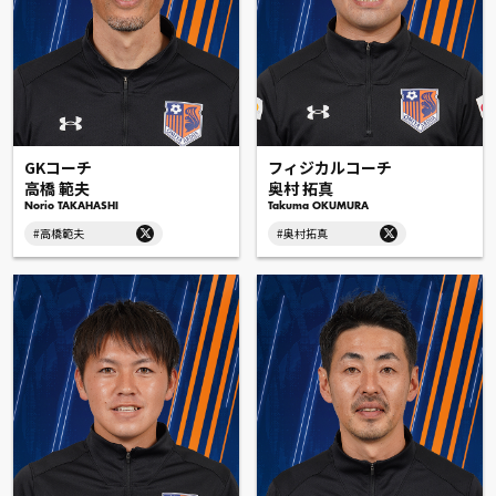
GKコーチ
フィジカルコーチ
高橋 範夫
奥村 拓真
Norio TAKAHASHI
Takuma OKUMURA
#高橋範夫
#奥村拓真