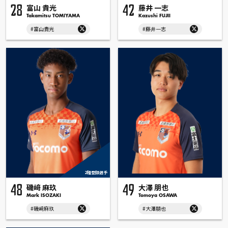
富山 貴光
藤井 一志
28
42
Takamitsu TOMIYAMA
Kazushi FUJII
#富山貴光
#藤井一志
2種登録選手
磯﨑 麻玖
大澤 朋也
48
49
Mark ISOZAKI
Tomoya OSAWA
#磯﨑麻玖
#大澤朋也