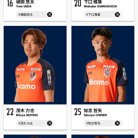
植田 悠太
下口 稚葉
16
20
Yuta UEDA
Wakaba SHIMOGUCHI
#植田悠太
#下口稚葉
茂木 力也
知念 哲矢
22
25
Rikiya MOTEGI
Tetsuya CHINEN
#茂木力也
#知念哲矢