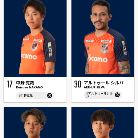
中野 克哉
アルトゥール シルバ
17
30
Katsuya NAKANO
ARTHUR SILVA
#アルトゥールシル
#中野克哉
バ