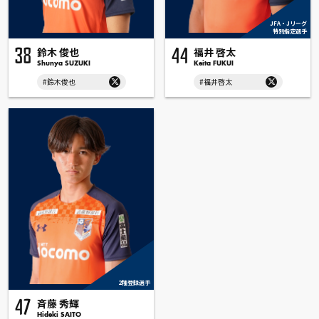
JFA・Jリーグ
特別指定選手
鈴木 俊也
福井 啓太
38
44
Shunya SUZUKI
Keita FUKUI
#鈴木俊也
#福井啓太
2種登録選手
斉藤 秀輝
47
Hideki SAITO