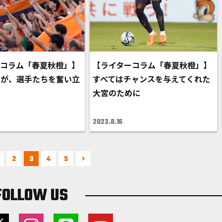
ーコラム「春夏秋橙」】
【ライターコラム「春夏秋橙」】
声が、選手たちを奮い立
すべてはチャンスを与えてくれた
大宮のために
2023.8.16
2
3
4
5
FOLLOW US