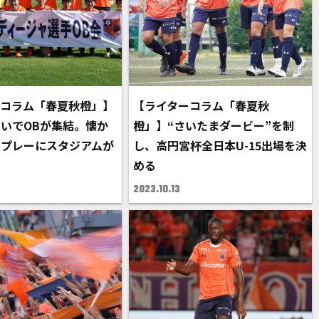
ーコラム「春夏秋橙」】
【ライターコラム「春夏秋
いでOBが集結。懐か
橙」】“さいたまダービー”を制
のプレーにスタジアムが
し、高円宮杯全日本U-15出場を決
める
2023.10.13