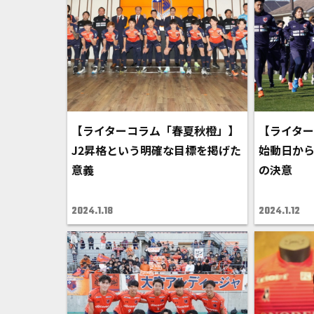
【ライターコラム「春夏秋橙」】
【ライタ
J2昇格という明確な目標を掲げた
始動日か
意義
の決意
2024.1.18
2024.1.12