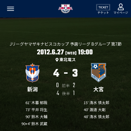
チケット
マイページ
Jリーグヤマザキナビスコカップ 予選リーグ Bグループ 第7節
2012.6.27
19:00
[WED]
東北電ス
4
-
3
0
2
前半
新潟
大宮
4
1
後半
61' 木暮 郁哉
15' 清水 慎太郎
73' 平井 将生
40' 渡邉 大剛
90' 鈴木 大輔
48' 清水 慎太郎
90+4' 鈴木 武蔵