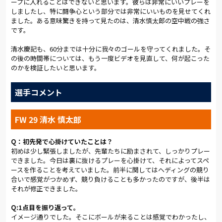
ープに入れることはできないと思います。彼らは非常にいいプレーを
応しきれなかったことが原因のようだ。前半は相手が攻撃を組
しましたし、特に闘争心という部分では非常にいいものを見せてくれ
ました。ある意味驚きを持って見たのは、清水慎太郎の空中戦の強さ
み立てるよりも早く守備ブロックを築き、プレスで相手のミス
です。
を誘発した。自陣に守備ブロックを築き、スペースを消して相手
にパスを出す、受けるスペースを与えない守備がベルデニックス
清水慶記も、60分までは十分に我々のゴールを守ってくれました。そ
の後の時間帯については、もう一度ビデオを見直して、何が起こった
タイルだ。相手が手段を変えなければ、前半と同じ戦い方で問
のかを検証したいと思います。
題はなかっただろう。しかし、後半は相手が攻撃を早め、なおか
つ急所を突いてきたことでマークが曖昧になった。前半をプレ
選手コメント
ーした青木は「外から見ていて、後半はフリーになっている相手
がいるなと思った。もう少し相手をつかまえながらやった方が
FW 29 清水 慎太郎
良かったのかなと思って見ていた」と話す。特に新潟のブルーノ
ロペスに最終ラインとボランチの間のスペースをうまく使われた
Q：初先発で心掛けていたことは？
のは痛手だった。後半から出場した金澤は「相手は、とりあえ
初めは少し緊張しましたが、先輩たちに励まされて、しっかりプレー
ず危ないところに入れようという感じで斜めにロングパスを入
できました。今日は裏に抜けるプレーを心掛けて、それによってスペ
ースを作ることを考えていました。前半に関してはヘディングの競り
れてきた。ボールホルダーがフリーの状態から蹴られて、セン
合いで感覚がつかめず、競り負けることも多かったのですが、後半は
ターバックは裏をケアするために前へ出られない。それで後手
それが修正できました。
を踏んだというか、的が絞れない状態にさせられた。後半は、
Q:1点目を振り返って。
ボールの取りどころがまったくなかった」と悔しがった。次の
イメージ通りでした。そこにボールが来ることは感覚でわかったし、
リーグ戦に向けて課題がハッキリしたことは不幸中の幸いだ。