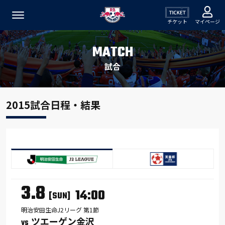
チケット
マイページ
MATCH
試合
2015試合日程・結果
3.8
14:00
[SUN]
明治安田生命J2リーグ 第1節
ツエーゲン金沢
VS