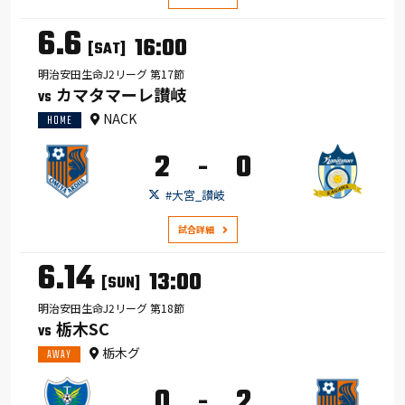
6.6
16:00
[SAT]
明治安田生命J2リーグ 第17節
カマタマーレ讃岐
VS
NACK
HOME
2
0
-
#大宮_讃岐
試合詳細
6.14
13:00
[SUN]
明治安田生命J2リーグ 第18節
栃木SC
VS
栃木グ
AWAY
0
2
-