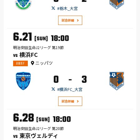
#栃木_大宮
試合詳細
6.21
18:00
[SUN]
明治安田生命J2リーグ 第19節
横浜FC
VS
ニッパツ
AWAY
0
3
-
#横浜FC_大宮
試合詳細
6.28
18:00
[SUN]
明治安田生命J2リーグ 第20節
東京ヴェルディ
VS