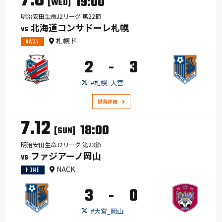
7.8
19:00
[WED]
明治安田生命J2リーグ 第22節
北海道コンサドーレ札幌
VS
札幌ド
AWAY
2
3
-
#札幌_大宮
試合詳細
7.12
18:00
[SUN]
明治安田生命J2リーグ 第23節
ファジアーノ岡山
VS
NACK
HOME
3
0
-
#大宮_岡山