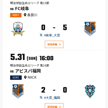
明治安田生命J2リーグ 第15節
FC岐阜
VS
長良川
AWAY
0
5
-
#岐阜_大宮
試合詳細
5.31
16:00
[SUN]
明治安田生命J2リーグ 第16節
アビスパ福岡
VS
NACK
HOME
2
0
-
#大宮_福岡
試合詳細