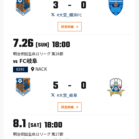
3
0
-
#大宮_横浜FC
試合詳細
7.26
18:00
[SUN]
明治安田生命J2リーグ 第26節
FC岐阜
VS
NACK
HOME
5
0
-
#大宮_岐阜
試合詳細
8.1
18:00
[SAT]
明治安田生命J2リーグ 第27節