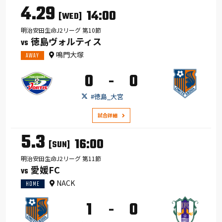
4.29
14:00
[WED]
明治安田生命J2リーグ 第10節
徳島ヴォルティス
VS
鳴門大塚
AWAY
0
0
-
#徳島_大宮
試合詳細
5.3
16:00
[SUN]
明治安田生命J2リーグ 第11節
愛媛FC
VS
NACK
HOME
1
0
-