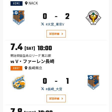
NACK
HOME
0
2
-
#大宮_東京V
試合詳細
7.4
18:00
[SAT]
明治安田生命J2リーグ 第21節
V・ファーレン長崎
VS
長崎県立
AWAY
0
1
-
#長崎_大宮
試合詳細