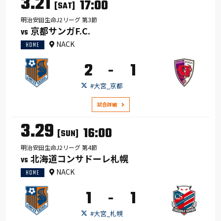
3.21
17:00
[SAT]
明治安田生命J2リーグ 第3節
京都サンガF.C.
VS
NACK
HOME
2
1
-
#大宮_京都
試合詳細
3.29
16:00
[SUN]
明治安田生命J2リーグ 第4節
北海道コンサドーレ札幌
VS
NACK
HOME
1
1
-
#大宮_札幌