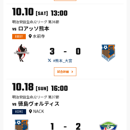
10.10
13:00
[SAT]
明治安田生命J2リーグ 第36節
ロアッソ熊本
VS
水前寺
AWAY
3
0
-
#熊本_大宮
試合詳細
10.18
16:00
[SUN]
明治安田生命J2リーグ 第37節
徳島ヴォルティス
VS
NACK
HOME
1
2
-