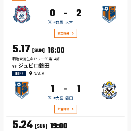
0
2
-
#群馬_大宮
試合詳細
5.17
16:00
[SUN]
明治安田生命J2リーグ 第14節
ジュビロ磐田
VS
NACK
HOME
1
1
-
#大宮_磐田
試合詳細
5.24
19:00
[SUN]