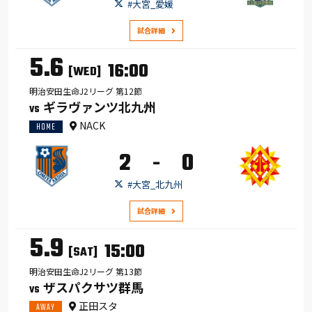
#大宮_愛媛
試合詳細
5.6
16:00
[WED]
明治安田生命J2リーグ 第12節
ギラヴァンツ北九州
VS
NACK
HOME
2
0
-
#大宮_北九州
試合詳細
5.9
15:00
[SAT]
明治安田生命J2リーグ 第13節
ザスパクサツ群馬
VS
正田スタ
AWAY