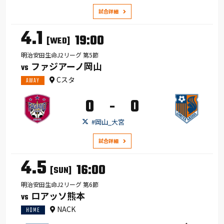
試合詳細
4.1
19:00
[WED]
明治安田生命J2リーグ 第5節
ファジアーノ岡山
VS
Cスタ
AWAY
0
0
-
#岡山_大宮
試合詳細
4.5
16:00
[SUN]
明治安田生命J2リーグ 第6節
ロアッソ熊本
VS
NACK
HOME