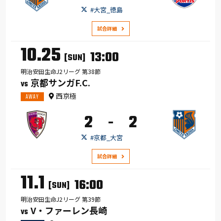
#大宮_徳島
試合詳細
10.25
13:00
[SUN]
明治安田生命J2リーグ 第38節
京都サンガF.C.
VS
西京極
AWAY
2
2
-
#京都_大宮
試合詳細
11.1
16:00
[SUN]
明治安田生命J2リーグ 第39節
V・ファーレン長崎
VS