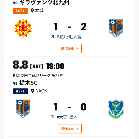
ギラヴァンツ北九州
VS
本城
AWAY
1
2
-
#北九州_大宮
試合詳細
8.8
19:00
[SAT]
明治安田生命J2リーグ 第28節
栃木SC
VS
NACK
HOME
1
0
-
#大宮_栃木
試合詳細