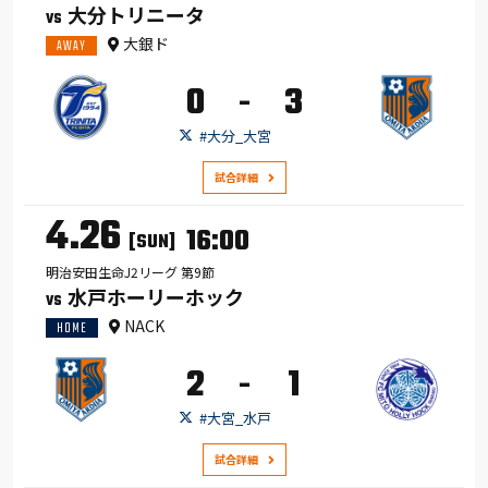
大分トリニータ
VS
大銀ド
AWAY
0
3
-
#大分_大宮
試合詳細
4.26
16:00
[SUN]
明治安田生命J2リーグ 第9節
水戸ホーリーホック
VS
NACK
HOME
2
1
-
#大宮_水戸
試合詳細