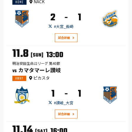
NACK
HOME
2
1
-
#大宮_長崎
試合詳細
11.8
13:00
[SUN]
明治安田生命J2リーグ 第40節
カマタマーレ讃岐
VS
ピカスタ
AWAY
1
1
-
#讃岐_大宮
試合詳細
11.14
16:00
[SAT]