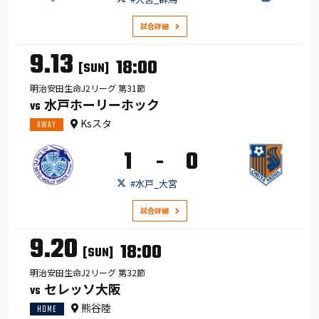
試合詳細
9.13
18:00
[SUN]
明治安田生命J2リーグ 第31節
水戸ホーリーホック
VS
Ksスタ
AWAY
1
0
-
#水戸_大宮
試合詳細
9.20
18:00
[SUN]
明治安田生命J2リーグ 第32節
セレッソ大阪
VS
熊谷陸
HOME