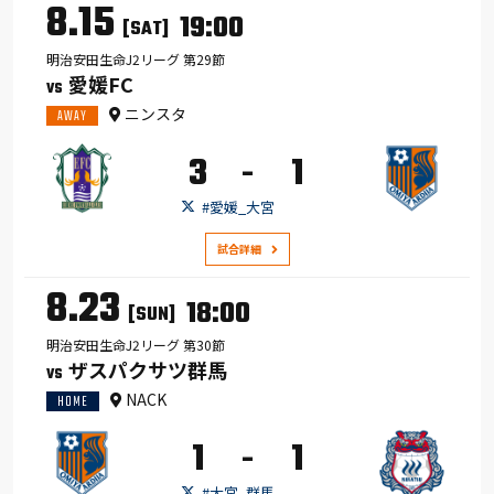
8.15
19:00
[SAT]
明治安田生命J2リーグ 第29節
愛媛FC
VS
ニンスタ
AWAY
3
1
-
#愛媛_大宮
試合詳細
8.23
18:00
[SUN]
明治安田生命J2リーグ 第30節
ザスパクサツ群馬
VS
NACK
HOME
1
1
-
#大宮_群馬