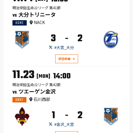
明治安田生命J2リーグ 第41節
大分トリニータ
VS
NACK
HOME
3
2
-
#大宮_大分
試合詳細
11.23
14:00
[MON]
明治安田生命J2リーグ 第42節
ツエーゲン金沢
VS
石川西部
AWAY
1
2
-
#金沢_大宮