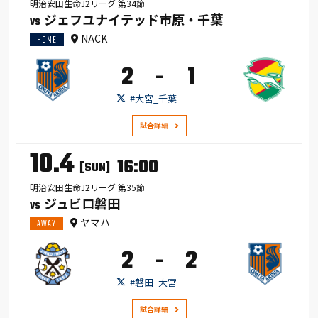
明治安田生命J2リーグ 第34節
ジェフユナイテッド市原・千葉
VS
NACK
HOME
2
1
-
#大宮_千葉
試合詳細
10.4
16:00
[SUN]
明治安田生命J2リーグ 第35節
ジュビロ磐田
VS
ヤマハ
AWAY
2
2
-
#磐田_大宮
試合詳細