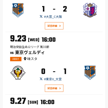
1
2
-
#大宮_C大阪
試合詳細
9.23
16:00
[WED]
明治安田生命J2リーグ 第33節
東京ヴェルディ
VS
味スタ
AWAY
0
1
-
#東京V_大宮
試合詳細
9.27
16:00
[SUN]