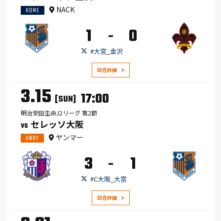
NACK
HOME
1
0
-
#大宮_金沢
試合詳細
3.15
17:00
[SUN]
明治安田生命J2リーグ 第2節
セレッソ大阪
VS
ヤンマー
AWAY
3
1
-
#C大阪_大宮
試合詳細