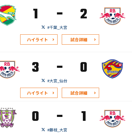
-
1
2
#千葉_大宮
ハイライト
試合詳細
-
3
0
#大宮_仙台
ハイライト
試合詳細
-
0
1
#藤枝_大宮