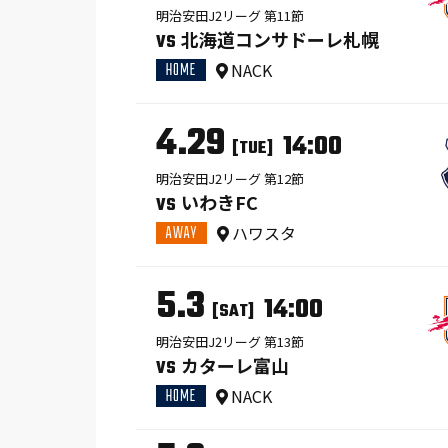
明治安田J2リーグ 第11節
北海道コンサドーレ札幌
VS
HOME
NACK
4.29
14:00
[TUE]
明治安田J2リーグ 第12節
いわきFC
VS
AWAY
ハワスタ
5.3
14:00
[SAT]
明治安田J2リーグ 第13節
カターレ富山
VS
HOME
NACK