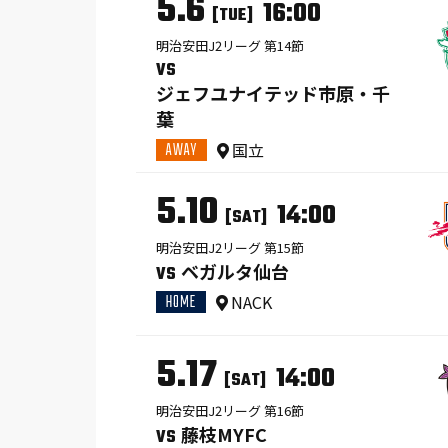
5.6
16:00
[TUE]
明治安田J2リーグ 第14節
VS
ジェフユナイテッド市原・千
葉
AWAY
国立
5.10
14:00
[SAT]
明治安田J2リーグ 第15節
ベガルタ仙台
VS
HOME
NACK
5.17
14:00
[SAT]
明治安田J2リーグ 第16節
藤枝MYFC
VS