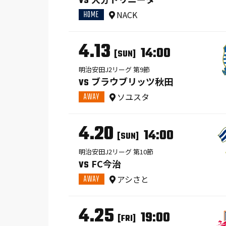
VS
HOME
NACK
4.13
14:00
[SUN]
明治安田J2リーグ 第9節
ブラウブリッツ秋田
VS
AWAY
ソユスタ
4.20
14:00
[SUN]
明治安田J2リーグ 第10節
FC今治
VS
AWAY
アシさと
4.25
19:00
[FRI]